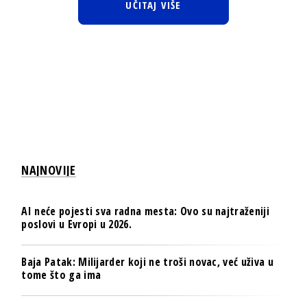
UČITAJ VIŠE
NAJNOVIJE
AI neće pojesti sva radna mesta: Ovo su najtraženiji
poslovi u Evropi u 2026.
Baja Patak: Milijarder koji ne troši novac, već uživa u
tome što ga ima