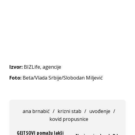
Izvor:
BIZLife, agencije
Foto:
Beta/Vlada Srbije/Slobodan Miljević
ana brnabić
/
krizni stab
/
uvođenje
/
kovid propusnice
GEJTSOVI pomažu lakši