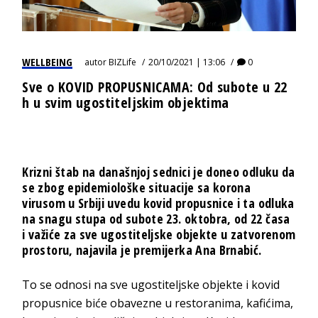
WELLBEING
autor
BIZLife
20/10/2021 | 13:06
0
Sve o KOVID PROPUSNICAMA: Od subote u 22
h u svim ugostiteljskim objektima
Krizni štab na današnjoj sednici je doneo odluku da
se zbog epidemiološke situacije sa korona
virusom u Srbiji uvedu kovid propusnice i ta odluka
na snagu stupa od subote 23. oktobra, od 22 časa
i važiće za sve ugostiteljske objekte u zatvorenom
prostoru, najavila je premijerka Ana Brnabić.
To se odnosi na sve ugostiteljske objekte i kovid
propusnice biće obavezne u restoranima, kafićima,