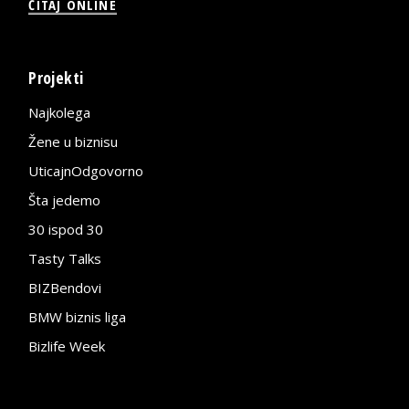
ČITAJ ONLINE
Projekti
Najkolega
Žene u biznisu
UticajnOdgovorno
Šta jedemo
30 ispod 30
Tasty Talks
BIZBendovi
BMW biznis liga
Bizlife Week