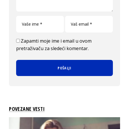
Zapamti moje ime i email u ovom
pretraživaču za sledeći komentar.
POVEZANE VESTI