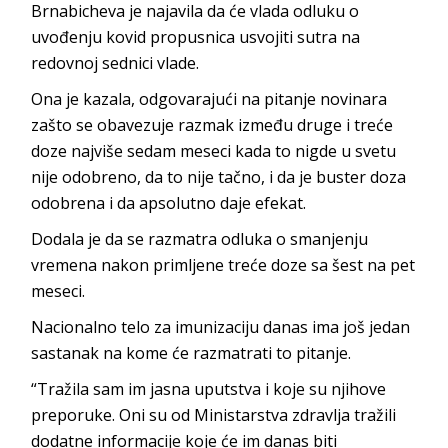
Brnabicheva je najavila da će vlada odluku o
uvođenju kovid propusnica usvojiti sutra na
redovnoj sednici vlade.
Ona je kazala, odgovarajući na pitanje novinara
zašto se obavezuje razmak između druge i treće
doze najviše sedam meseci kada to nigde u svetu
nije odobreno, da to nije tačno, i da je buster doza
odobrena i da apsolutno daje efekat.
Dodala je da se razmatra odluka o smanjenju
vremena nakon primljene treće doze sa šest na pet
meseci.
Nacionalno telo za imunizaciju danas ima još jedan
sastanak na kome će razmatrati to pitanje.
“Tražila sam im jasna uputstva i koje su njihove
preporuke. Oni su od Ministarstva zdravlja tražili
dodatne informacije koje će im danas biti