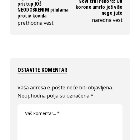
Novi crni rekord: Od
pristup JOŠ
korone umrlo još više
NEODOBRENIM pilulama
nego juče
protiv kovida
naredna vest
prethodna vest
OSTAVITE KOMENTAR
Vaša adresa e-pošte neće biti objavljena.
Neophodna polja su označena
*