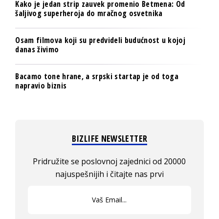
Kako je jedan strip zauvek promenio Betmena: Od
šaljivog superheroja do mračnog osvetnika
Osam filmova koji su predvideli budućnost u kojoj
danas živimo
Bacamo tone hrane, a srpski startap je od toga
napravio biznis
BIZLIFE NEWSLETTER
Pridružite se poslovnoj zajednici od 20000
najuspešnijih i čitajte nas prvi