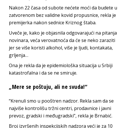
Nakon 22 časa od subote nećete moći da budete u
zatvorenom bez validne kovid propusnice, rekla je
premijerka nakon sednice Kriznog štaba.
Uveče je, kako je objasnila odgovarajući na pitanja
novinara, veća verovatnoća da će se neko zaraziti
jer se više koristi alkohol, više je ljudi, kontakata,
grljenja…
Ona je rekla da je epidemiološka situacija u Srbiji
katastrofalna i da se ne smiruje.
„Mere se poštuju, ali ne svuda!“
“Krenuli smo u pooštren nadzor. Rekla sam da se
najviše kontrolišu tržni centri, prodavnice i javni
prevoz, gradski i međugradski”, rekla je Brnabić.
Broj izvršenih inspekcijskih nadzora veći je za 10