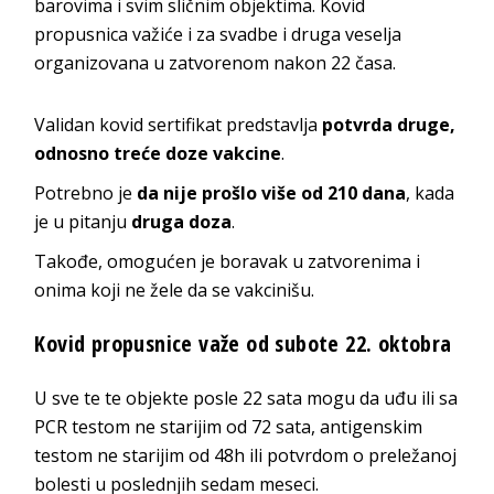
barovima i svim sličnim objektima. Kovid
propusnica važiće i za svadbe i druga veselja
organizovana u zatvorenom nakon 22 časa.
Validan kovid sertifikat predstavlja
potvrda druge,
odnosno treće doze vakcine
.
Potrebno je
da nije prošlo više od 210 dana
, kada
je u pitanju
druga doza
.
Takođe, omogućen je boravak u zatvorenima i
onima koji ne žele da se vakcinišu.
Kovid propusnice važe od subote 22. oktobra
U sve te te objekte posle 22 sata mogu da uđu ili sa
PCR testom ne starijim od 72 sata, antigenskim
testom ne starijim od 48h ili potvrdom o preležanoj
bolesti u poslednjih sedam meseci.