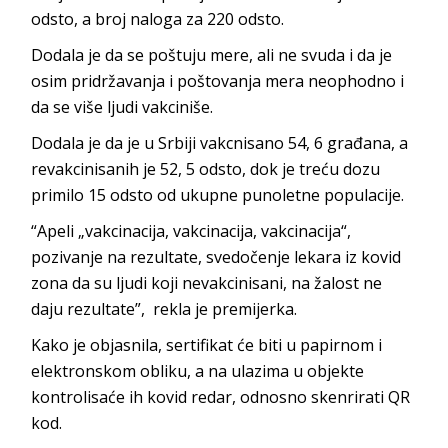
odsto, a broj naloga za 220 odsto.
Dodala je da se poštuju mere, ali ne svuda i da je
osim pridržavanja i poštovanja mera neophodno i
da se više ljudi vakciniše.
Dodala je da je u Srbiji vakcnisano 54, 6 građana, a
revakcinisanih je 52, 5 odsto, dok je treću dozu
primilo 15 odsto od ukupne punoletne populacije.
“Apeli „vakcinacija, vakcinacija, vakcinacija“,
pozivanje na rezultate, svedočenje lekara iz kovid
zona da su ljudi koji nevakcinisani, na žalost ne
daju rezultate”, rekla je premijerka.
Kako je objasnila, sertifikat će biti u papirnom i
elektronskom obliku, a na ulazima u objekte
kontrolisaće ih kovid redar, odnosno skenrirati QR
kod.