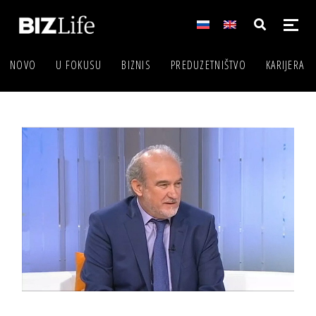
NOVO
U FOKUSU
BIZNIS
PREDUZETNIŠTVO
KARIJERA