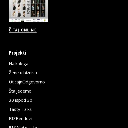
ČITAJ ONLINE
Projekti
Najkolega
Žene u biznisu
UticajnOdgovorno
Šta jedemo
30 ispod 30
Tasty Talks
BIZBendovi
BMW biznis liga