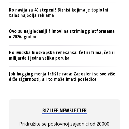
Ko navija za 40 stepeni? Biznisi kojima je toplotni
talas najbolja reklama
Ovo su najgledaniji filmovi na striming platformama
u 2026. godini
Holivudska bioskopska renesansa: Četiri filma, četiri
milijarde i jedna velika poruka
Job hugging menja tržište rada: Zaposleni se sve više
drže sigurnosti, ali to može imati posledice
BIZLIFE NEWSLETTER
Pridružite se poslovnoj zajednici od 20000