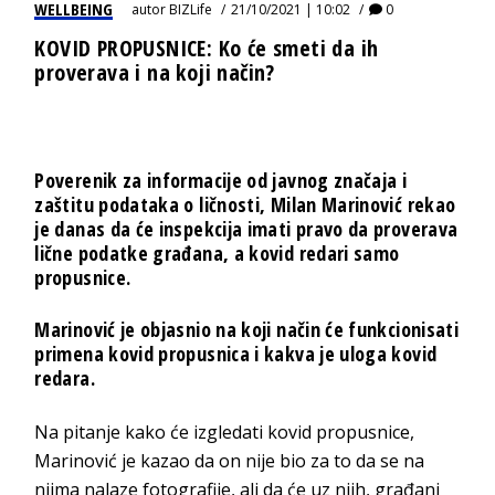
WELLBEING
autor
BIZLife
21/10/2021 | 10:02
0
KOVID PROPUSNICE: Ko će smeti da ih
proverava i na koji način?
Poverenik za informacije od javnog značaja i
zaštitu podataka o ličnosti, Milan Marinović rekao
je danas da će inspekcija imati pravo da proverava
lične podatke građana, a kovid redari samo
propusnice.
Marinović je objasnio na koji način će funkcionisati
primena kovid propusnica i kakva je uloga kovid
redara.
Na pitanje kako će izgledati kovid propusnice,
Marinović je kazao da on nije bio za to da se na
njima nalaze fotografije, ali da će uz njih, građani