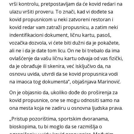
vrši kontrolu, pretpostavljam da će kovid redari na
ulazu vršiti proveru. To znači, kad vi dođete sa
kovid propusnicom u neki zatvoreni restoran i
kovid redar vam zatraži propusnicu, a zatim neki
indentifikacioni dokument, ličnu kartu, pasoš,
vozačka dozvola, vi ćete biti dužni da je pokažete,
ali ne i da je date tom licu. On ne bi trebalo da ima
ovlašćenje da vašu ličnu kartu odvaja od vas fizički,
da je obrađuje ili skenira, već isključivo da, na
osnovu uvida, utvrdi da se kovid propusnica vodi
na imaoca tog dokumenta”, objašnjava Marinović.
On je objasnio da, ukoliko dođe do proširenja za
kovid propusnice, one se mogu odnositi samo na
ona mesta koja ne zadiru u osnovna ljudska prava.
„Pristup pozorištima, sportskim dvoranama,
bioskopima, tu bi moglo da se razmišlja o