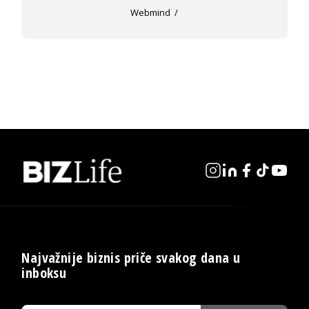
Webmind
Najvažnije biznis priče svakog dana u
inboksu