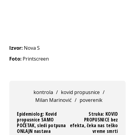
Izvor:
Nova S
Foto:
Printscreen
kontrola
/
kovid propusnice
/
Milan Marinović
/
poverenik
Epidemiolog: Kovid
Struka: KOVID
propusnice SAMO
PROPUSNICE bez
POČETAK, sledi potpuna
efekta, čeka nas teško
ONLAJN nastava
vreme smrti