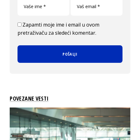
Zapamti moje ime i email u ovom
pretraživaču za sledeći komentar.
POVEZANE VESTI