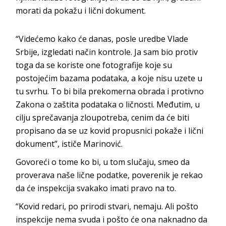
morati da pokažu i lični dokument.
“Videćemo kako će danas, posle uredbe Vlade
Srbije, izgledati način kontrole. Ja sam bio protiv
toga da se koriste one fotografije koje su
postojećim bazama podataka, a koje nisu uzete u
tu svrhu. To bi bila prekomerna obrada i protivno
Zakona o zaštita podataka o ličnosti. Međutim, u
cilju sprečavanja zloupotreba, cenim da će biti
propisano da se uz kovid propusnici pokaže i lični
dokument”, ističe Marinović.
Govoreći o tome ko bi, u tom slučaju, smeo da
proverava naše lične podatke, poverenik je rekao
da će inspekcija svakako imati pravo na to.
“Kovid redari, po prirodi stvari, nemaju. Ali pošto
inspekcije nema svuda i pošto će ona naknadno da