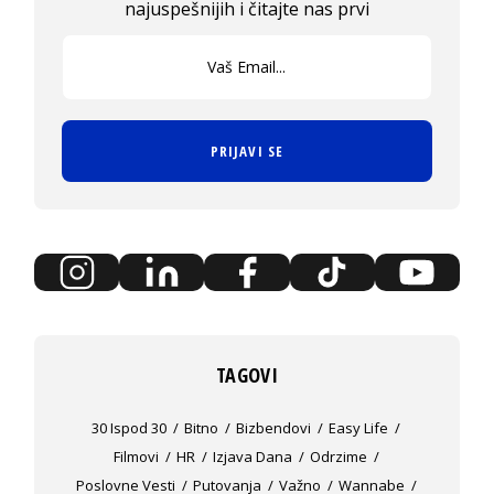
najuspešnijih i čitajte nas prvi
PRIJAVI SE
TAGOVI
30 Ispod 30
Bitno
Bizbendovi
Easy Life
Filmovi
HR
Izjava Dana
Odrzime
Poslovne Vesti
Putovanja
Važno
Wannabe