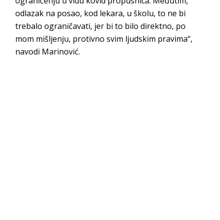
ograničenju u vidu kovid propusnica. Međutim,
odlazak na posao, kod lekara, u školu, to ne bi
trebalo ograničavati, jer bi to bilo direktno, po
mom mišljenju, protivno svim ljudskim pravima“,
navodi Marinović.