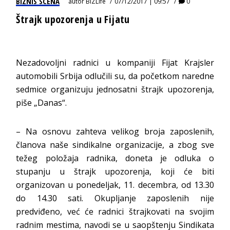
BIZNIS SCENA
autor
BIZLife
07/12/2017 | 09:57
0
Štrajk upozorenja u Fijatu
Nezadovoljni radnici u kompaniji Fijat Krajsler
automobili Srbija odlučili su, da početkom naredne
sedmice organizuju jednosatni štrajk upozorenja,
piše „Danas“.
– Na osnovu zahteva velikog broja zaposlenih,
članova naše sindikalne organizacije, a zbog sve
težeg položaja radnika, doneta je odluka o
stupanju u štrajk upozorenja, koji će biti
organizovan u ponedeljak, 11. decembra, od 13.30
do 14.30 sati. Okupljanje zaposlenih nije
predviđeno, već će radnici štrajkovati na svojim
radnim mestima, navodi se u saopštenju Sindikata