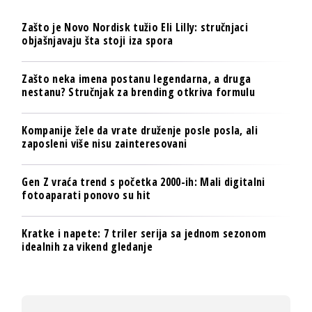
Zašto je Novo Nordisk tužio Eli Lilly: stručnjaci
objašnjavaju šta stoji iza spora
Zašto neka imena postanu legendarna, a druga
nestanu? Stručnjak za brending otkriva formulu
Kompanije žele da vrate druženje posle posla, ali
zaposleni više nisu zainteresovani
Gen Z vraća trend s početka 2000-ih: Mali digitalni
fotoaparati ponovo su hit
Kratke i napete: 7 triler serija sa jednom sezonom
idealnih za vikend gledanje