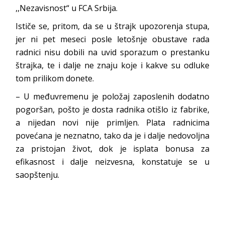
,,Nezavisnost“ u FCA Srbija.
Ističe se, pritom, da se u štrajk upozorenja stupa,
jer ni pet meseci posle letošnje obustave rada
radnici nisu dobili na uvid sporazum o prestanku
štrajka, te i dalje ne znaju koje i kakve su odluke
tom prilikom donete.
– U međuvremenu je položaj zaposlenih dodatno
pogoršan, pošto je dosta radnika otišlo iz fabrike,
a nijedan novi nije primljen. Plata radnicima
povećana je neznatno, tako da je i dalje nedovoljna
za pristojan život, dok je isplata bonusa za
efikasnost i dalje neizvesna, konstatuje se u
saopštenju.