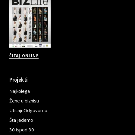
ČITAJ ONLINE
Projekti
Najkolega
Žene u biznisu
UticajnOdgovorno
Šta jedemo
30 ispod 30