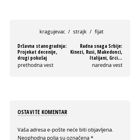
kragujevac
/
strajk
/
fijat
Državna stanogradnja:
Radna snaga Srbije:
Projekat decenije,
Kinezi, Rusi, Makedonci,
drugi pokušaj
Italijani, Grci…
prethodna vest
naredna vest
OSTAVITE KOMENTAR
Vaša adresa e-pošte neće biti objavljena.
Neophodna polja su označena
*