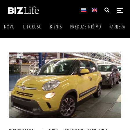
NOVO
U FOKUSU
BIZNIS
PREDUZETNIŠTVO
KARIJERA