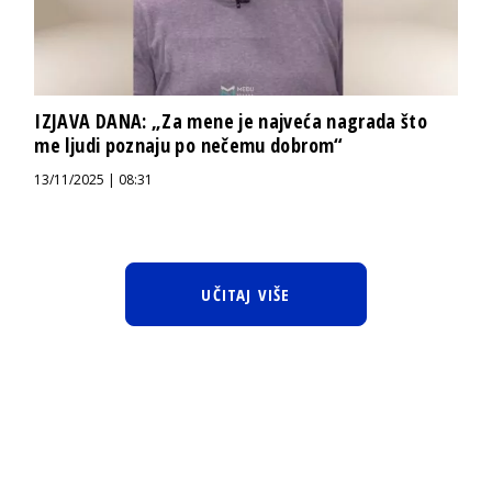
IZJAVA DANA: „Za mene je najveća nagrada što
me ljudi poznaju po nečemu dobrom“
13/11/2025 | 08:31
UČITAJ VIŠE