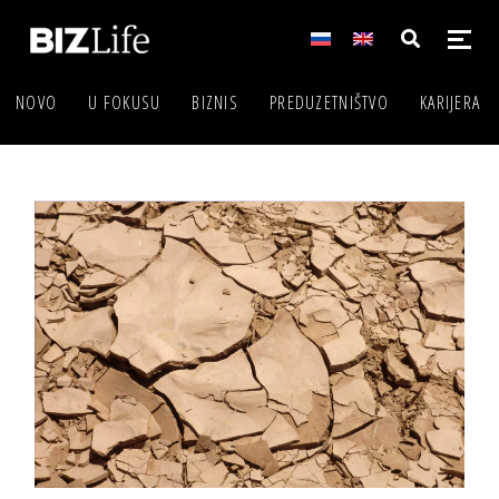
NOVO
U FOKUSU
BIZNIS
PREDUZETNIŠTVO
KARIJERA