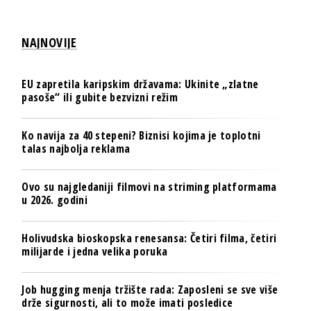
NAJNOVIJE
EU zapretila karipskim državama: Ukinite „zlatne
pasoše“ ili gubite bezvizni režim
Ko navija za 40 stepeni? Biznisi kojima je toplotni
talas najbolja reklama
Ovo su najgledaniji filmovi na striming platformama
u 2026. godini
Holivudska bioskopska renesansa: Četiri filma, četiri
milijarde i jedna velika poruka
Job hugging menja tržište rada: Zaposleni se sve više
drže sigurnosti, ali to može imati posledice