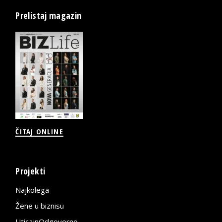
Prelistaj magazin
ČITAJ ONLINE
Projekti
Najkolega
Žene u biznisu
UticajnOdgovorno