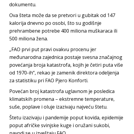
dokumentu.
Ova šteta može da se pretvori u gubitak od 147
kalorija dnevno po osobi, što su godišnje
prehrambene potrebe 400 miliona muškaraca ili
500 miliona žena.
„FAO prvi put pravi ovakvu procenu jer
međunarodna zajednica postaje svesna značajnog
povećanja broja katastrofa, kojih je četiri puta više
od 1970-ih“, rekao je zamenik direktora odeljenja
za statistiku pri FAO Pjero Konforti.
Povećan broj katastrofa uglavnom je posledica
klimatskih promena – ekstremne temperature,
suše, poplave i oluje izazivaju najveću štetu.
Štetu izazivaju i pandemije poput kovida, epidemije
poput afričke svinjske kuge i oružani sukobi,
navodi se u izveštaju FAO.