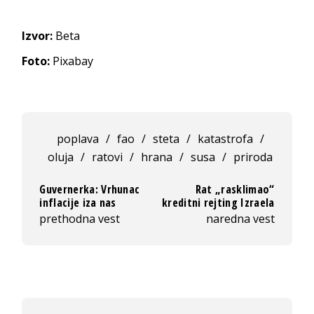
Izvor:
Beta
Foto:
Pixabay
poplava
/
fao
/
steta
/
katastrofa
/
oluja
/
ratovi
/
hrana
/
susa
/
priroda
Guvernerka: Vrhunac
Rat „rasklimao“
inflacije iza nas
kreditni rejting Izraela
prethodna vest
naredna vest