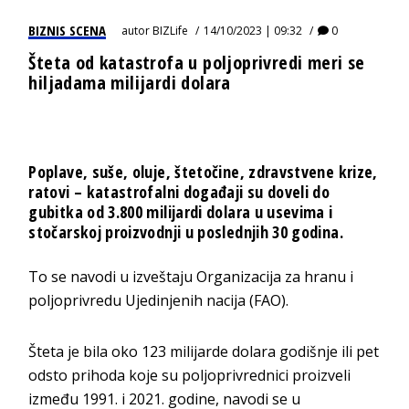
BIZNIS SCENA
autor
BIZLife
14/10/2023 | 09:32
0
Šteta od katastrofa u poljoprivredi meri se
hiljadama milijardi dolara
Poplave, suše, oluje, štetočine, zdravstvene krize,
ratovi – katastrofalni događaji su doveli do
gubitka od 3.800 milijardi dolara u usevima i
stočarskoj proizvodnji u poslednjih 30 godina.
To se navodi u izveštaju Organizacija za hranu i
poljoprivredu Ujedinjenih nacija (FAO).
Šteta je bila oko 123 milijarde dolara godišnje ili pet
odsto prihoda koje su poljoprivrednici proizveli
između 1991. i 2021. godine, navodi se u