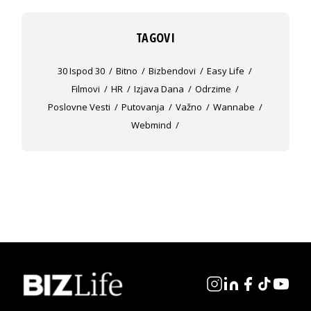
TAGOVI
30 Ispod 30
Bitno
Bizbendovi
Easy Life
Filmovi
HR
Izjava Dana
Odrzime
Poslovne Vesti
Putovanja
Važno
Wannabe
Webmind