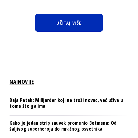
UČITAJ VIŠE
NAJNOVIJE
Baja Patak: Milijarder koji ne troši novac, već uživa u
tome što ga ima
Kako je jedan strip zauvek promenio Betmena: Od
šaljivog superheroja do mračnog osvetnika