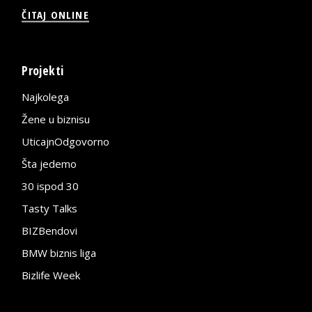
ČITAJ ONLINE
Projekti
Najkolega
Žene u biznisu
UticajnOdgovorno
Šta jedemo
30 ispod 30
Tasty Talks
BIZBendovi
BMW biznis liga
Bizlife Week