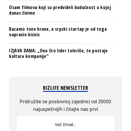
Osam filmova koji su predvideli budućnost u kojoj
danas živimo
Bacamo tone hrane, a srpski startap je od toga
napravio biznis
IZJAVA DANA: „Ono što lider toleriše, to postaje
kultura kompanije“
BIZLIFE NEWSLETTER
Pridružite se poslovnoj zajednici od 20000
najuspešnijih i čitajte nas prvi