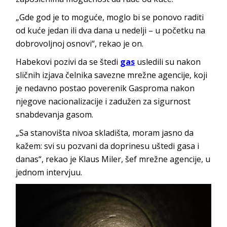
„Gde god je to moguće, moglo bi se ponovo raditi
od kuće jedan ili dva dana u nedelji – u početku na
dobrovoljnoj osnovi“, rekao je on.
Habekovi pozivi da se štedi
gas
usledili su nakon
sličnih izjava čelnika savezne mrežne agencije, koji
je nedavno postao poverenik Gasproma nakon
njegove nacionalizacije i zadužen za sigurnost
snabdevanja gasom.
„Sa stanovišta nivoa skladišta, moram jasno da
kažem: svi su pozvani da doprinesu uštedi gasa i
danas“, rekao je Klaus Miler, šef mrežne agencije, u
jednom intervjuu.