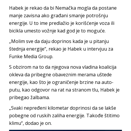
Habek je rekao da bi Nemačka mogla da postane
manje zavisna ako građani smanje potrošnju
energije. U to ime predlažio je korišćenje voza ili
bicikla umesto vožnje kad god je to moguće.
„Molim sve da daju doprinos kada je u pitanju
štednja energije“, rekao je Habek u intervjuu za
Funke Media Group.
S obzirom na to da njegova nova vladina koalicija
okleva da pribegne obaveznim merama uštede
energije, kao što je ograničenje brzine na auto-
putu, kao odgovor na rat na stranom tlu, Habek je
pribegao žalbama.
„Svaki nepređeni kilometar doprinosi da se lakše
pobegne od ruskih zaliha energije. Takođe štitimo
klimu“, dodao je on.