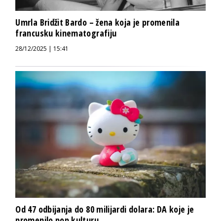
Umrla Bridžit Bardo – žena koja je promenila
francusku kinematografiju
28/12/2025 | 15:41
Od 47 odbijanja do 80 milijardi dolara: DA koje je
promenilo pop kulturu