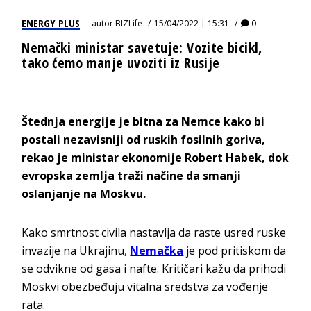
ENERGY PLUS
autor
BIZLife
15/04/2022 | 15:31
0
Nemački ministar savetuje: Vozite bicikl,
tako ćemo manje uvoziti iz Rusije
Štednja energije je bitna za Nemce kako bi
postali nezavisniji od ruskih fosilnih goriva,
rekao je ministar ekonomije Robert Habek, dok
evropska zemlja traži načine da smanji
oslanjanje na Moskvu.
Kako smrtnost civila nastavlja da raste usred ruske
invazije na Ukrajinu,
Nemačka
je pod pritiskom da
se odvikne od gasa i nafte. Kritičari kažu da prihodi
Moskvi obezbeđuju vitalna sredstva za vođenje
rata.