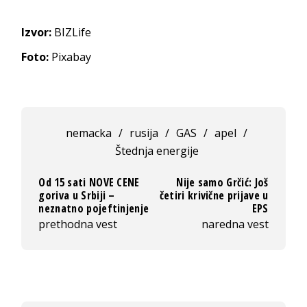
Izvor:
BIZLife
Foto:
Pixabay
nemacka
/
rusija
/
GAS
/
apel
/
Štednja energije
Od 15 sati NOVE CENE
Nije samo Grčić: Još
goriva u Srbiji –
četiri krivične prijave u
neznatno pojeftinjenje
EPS
prethodna vest
naredna vest