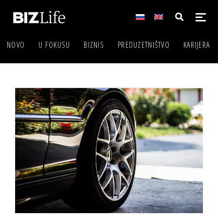
NOVO
U FOKUSU
BIZNIS
PREDUZETNIŠTVO
KARIJERA