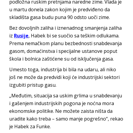
podložna ruskim pretnjama naredne zime. Vlada je
u martu donela zakon kojim je predviđeno da
skladišta gasa budu puna 90 odsto uoči zime.
Bez dovoljnih zaliha i iznenadnog smanjenja zaliha
iz
Rusije
, Habek bi se suočio sa teškim odlukama.
Prema nemačkom planu bezbednosti snabdevanja
gasom, domaćinstva i specijalne ustanove poput
škola i bolnica zaštićene su od isključenja gasa.
Umesto toga, industrija bi bila na udaru, ali niko
još ne može da predvidi koji će industrijski sektori
izgubiti pristup gasu.
„Međutim, situacija sa uskim grlima u snabdevanju
i gašenjem industrijskih pogona je noćna mora
ekonomske politike. Ne možete zaista ništa da
uradite kako treba – samo manje pogrešno“, rekao
je Habek za Funke.