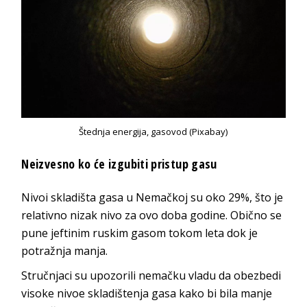
Štednja energija, gasovod (Pixabay)
Neizvesno ko će izgubiti pristup gasu
Nivoi skladišta gasa u Nemačkoj su oko 29%, što je
relativno nizak nivo za ovo doba godine. Obično se
pune jeftinim ruskim gasom tokom leta dok je
potražnja manja.
Stručnjaci su upozorili nemačku vladu da obezbedi
visoke nivoe skladištenja gasa kako bi bila manje