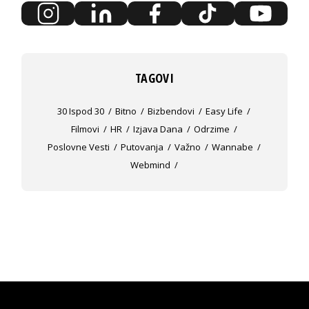
TAGOVI
30 Ispod 30
Bitno
Bizbendovi
Easy Life
Filmovi
HR
Izjava Dana
Odrzime
Poslovne Vesti
Putovanja
Važno
Wannabe
Webmind