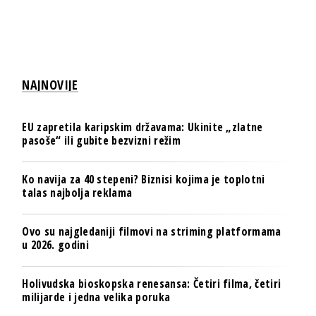
NAJNOVIJE
EU zapretila karipskim državama: Ukinite „zlatne
pasoše“ ili gubite bezvizni režim
Ko navija za 40 stepeni? Biznisi kojima je toplotni
talas najbolja reklama
Ovo su najgledaniji filmovi na striming platformama
u 2026. godini
Holivudska bioskopska renesansa: Četiri filma, četiri
milijarde i jedna velika poruka