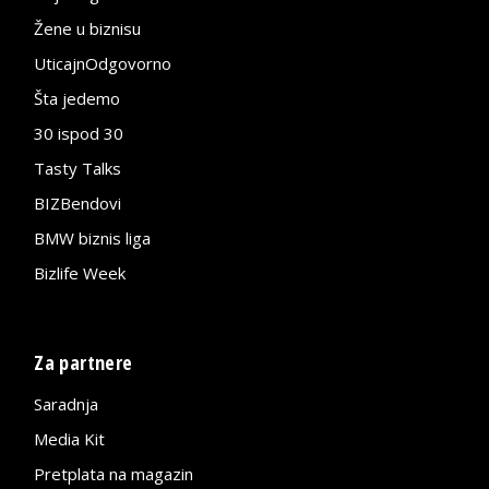
Žene u biznisu
UticajnOdgovorno
Šta jedemo
30 ispod 30
Tasty Talks
BIZBendovi
BMW biznis liga
Bizlife Week
Za partnere
Saradnja
Media Kit
Pretplata na magazin