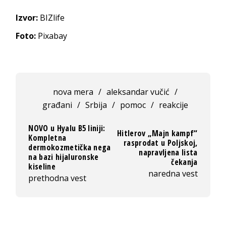
Izvor:
BIZlife
Foto:
Pixabay
nova mera
/
aleksandar vučić
/
građani
/
Srbija
/
pomoc
/
reakcije
NOVO u Hyalu B5 liniji:
Hitlerov „Majn kampf“
Kompletna
rasprodat u Poljskoj,
dermokozmetička nega
napravljena lista
na bazi hijaluronske
čekanja
kiseline
naredna vest
prethodna vest