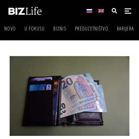
NOVO
U FOKUSU
BIZNIS
PREDUZETNIŠTVO
KARIJERA