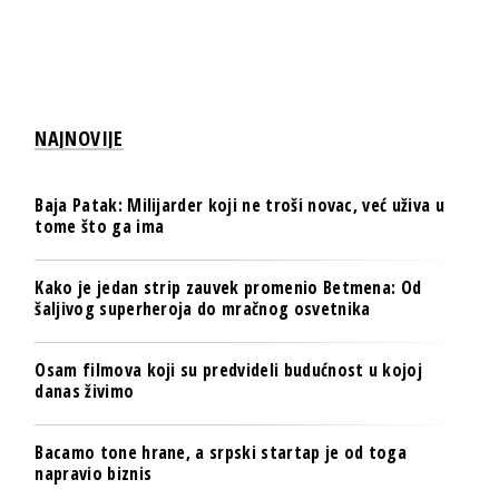
NAJNOVIJE
Baja Patak: Milijarder koji ne troši novac, već uživa u
tome što ga ima
Kako je jedan strip zauvek promenio Betmena: Od
šaljivog superheroja do mračnog osvetnika
Osam filmova koji su predvideli budućnost u kojoj
danas živimo
Bacamo tone hrane, a srpski startap je od toga
napravio biznis