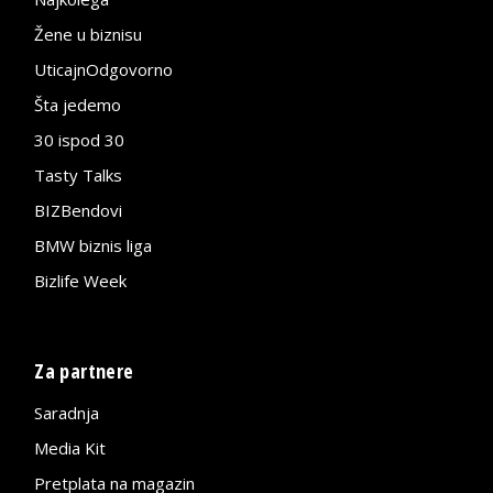
Žene u biznisu
UticajnOdgovorno
Šta jedemo
30 ispod 30
Tasty Talks
BIZBendovi
BMW biznis liga
Bizlife Week
Za partnere
Saradnja
Media Kit
Pretplata na magazin