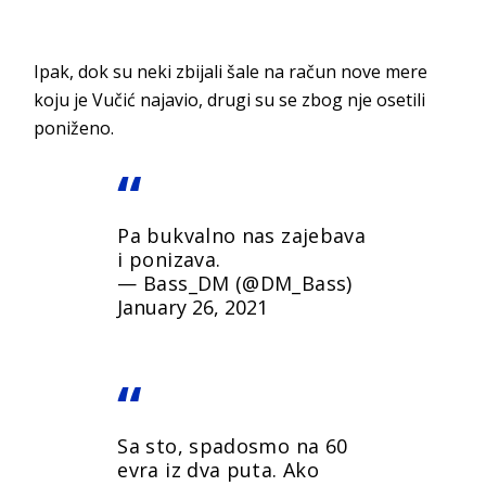
Ipak, dok su neki zbijali šale na račun nove mere
koju je Vučić najavio, drugi su se zbog nje osetili
poniženo.
Pa bukvalno nas zajebava
i ponizava.
— Bass_DM (@DM_Bass)
January 26, 2021
Sa sto, spadosmo na 60
evra iz dva puta. Ako