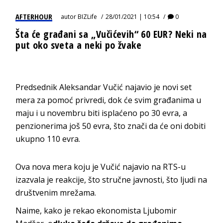
AFTERHOUR
autor
BIZLife
28/01/2021 | 10:54
0
Šta će građani sa „Vučićevih“ 60 EUR? Neki na
put oko sveta a neki po žvake
Predsednik Aleksandar Vučić najavio je novi set
mera za pomoć privredi, dok će svim građanima u
maju i u novembru biti isplaćeno po 30 evra, a
penzionerima još 50 evra, što znači da će oni dobiti
ukupno 110 evra.
Ova nova mera koju je Vučić najavio na RTS-u
izazvala je reakcije, što stručne javnosti, što ljudi na
društvenim mrežama.
Naime, kako je rekao ekonomista Ljubomir