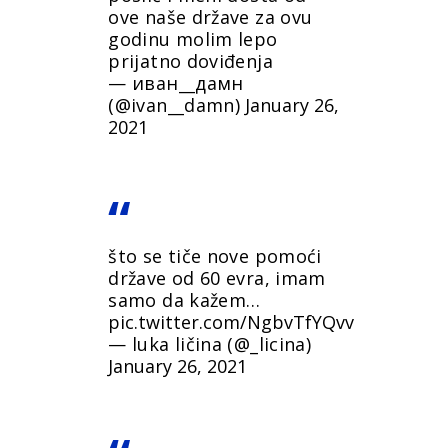
ove naše države za ovu
godinu molim lepo
prijatno doviđenja
— иван__дамн
(@ivan__damn)
January 26,
2021
što se tiče nove pomoći
države od 60 evra, imam
samo da kažem…
pic.twitter.com/NgbvTfYQvv
— luka ličina (@_licina)
January 26, 2021