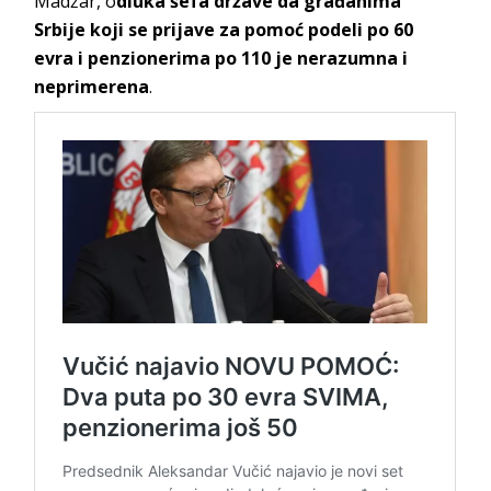
Madžar, o
dluka šefa države da građanima
Srbije koji se prijave za pomoć podeli po 60
evra i penzionerima po 110 je nerazumna i
neprimerena
.