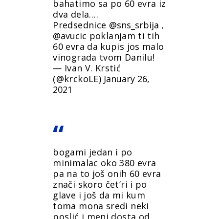
bahatimo sa po 60 evra iz
dva dela….
Predsednice
@sns_srbija
,
@avucic
poklanjam ti tih
60 evra da kupis jos malo
vinograda tvom Danilu!
— Ivan V. Krstić
(@krckoLE)
January 26,
2021
bogami jedan i po
minimalac oko 380 evra
pa na to još onih 60 evra
znači skoro čet’ri i po
glave i još da mi kum
toma mona sredi neki
poslić i meni dosta od