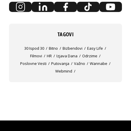
TAGOVI
30 Ispod 30
Bitno
Bizbendovi
Easy Life
Filmovi
HR
Izjava Dana
Odrzime
Poslovne Vesti
Putovanja
Važno
Wannabe
Webmind