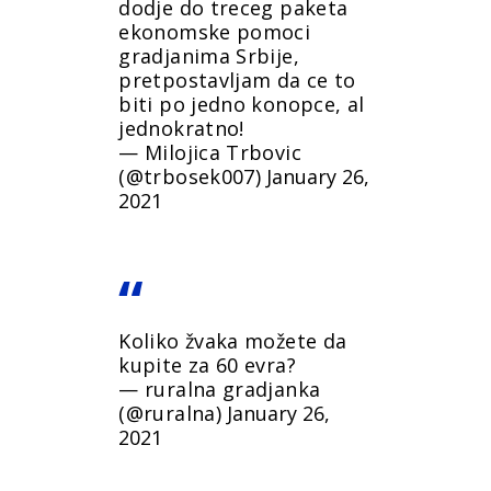
dodje do treceg paketa
ekonomske pomoci
gradjanima Srbije,
pretpostavljam da ce to
biti po jedno konopce, al
jednokratno!
— Milojica Trbovic
(@trbosek007)
January 26,
2021
Koliko žvaka možete da
kupite za 60 evra?
— ruralna gradjanka
(@ruralna)
January 26,
2021