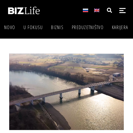
NOVO
U FOKUSU
BIZNIS
PREDUZETNIŠTVO
KARIJERA