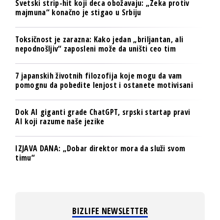
Svetski strip-hit koji deca obožavaju: „Zeka protiv
majmuna“ konačno je stigao u Srbiju
Toksičnost je zarazna: Kako jedan „briljantan, ali
nepodnošljiv“ zaposleni može da uništi ceo tim
7 japanskih životnih filozofija koje mogu da vam
pomognu da pobedite lenjost i ostanete motivisani
Dok AI giganti grade ChatGPT, srpski startap pravi
AI koji razume naše jezike
IZJAVA DANA: „Dobar direktor mora da služi svom
timu“
BIZLIFE NEWSLETTER