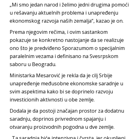
„Mi smo jedan narod i želimo jedni drugima pomoći
u rešavanju aktuelnih problema i unapređenju
ekonomskog razvoja naših zemalja“, kazao je on.
Prema njegovim rečima, i ovim sastankom
pokazuje se konkretno nastojanje da se realizuje
ono što je predviđeno Sporazumom o specijalnim
paralelnim vezama i definisano na Svesrpskom
saboru u Beogradu.
Ministarka Mesarović je rekla da je cilj Srbije
unapređenje međusobne ekonomske saradnje u
svim aspektima kako bi se doprinelo razvoju
investicionih aktivnosti u obe zemlje.
Dodala je da postoji značajan prostor za dodatnu
saradnju, doprinos privrednom spajanju i
otvaranju proizvodnih pogodna u dve zemlje.
„Ta saradnja biće intenzivna i čvrsta, jer okupljeni