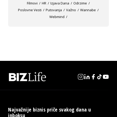
Filmovi
HR
Izjava Dana
Odrzime
Poslovne Vesti
Putovanja
Važno
Wannabe
Webmind
Najvažnije biznis priče svakog dana u
inboksu