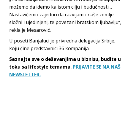
možemo da idemo ka istom cilju i budućnosti…
Nastavićemo zajedno da razvijamo naše zemlje
složni i ujedinjeni, te povezani bratskom ljubavlju“,
rekla je Mesarović.
U poseti Banjaluci je privredna delegacija Srbije,
koju čine predstavnici 36 kompanija.
Saznajte sve o dešavanjima u biznisu, budite u
toku sa lifestyle temama.
PRIJAVITE SE NA NAŠ
NEWSLETTER.