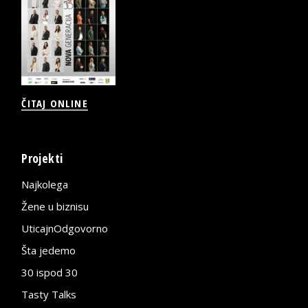
ČITAJ ONLINE
Projekti
Najkolega
Žene u biznisu
UticajnOdgovorno
Šta jedemo
30 ispod 30
Tasty Talks