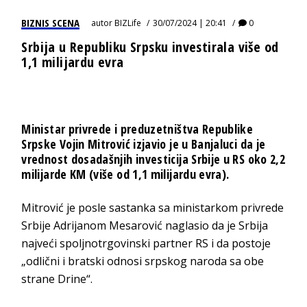
BIZNIS SCENA
autor
BIZLife
30/07/2024 | 20:41
0
Srbija u Republiku Srpsku investirala više od
1,1 milijardu evra
Ministar privrede i preduzetništva Republike
Srpske Vojin Mitrović izjavio je u Banjaluci da je
vrednost dosadašnjih investicija Srbije u RS oko 2,2
milijarde KM (više od 1,1 milijardu evra).
Mitrović je posle sastanka sa ministarkom privrede
Srbije Adrijanom Mesarović naglasio da je Srbija
najveći spoljnotrgovinski partner RS i da postoje
„odlični i bratski odnosi srpskog naroda sa obe
strane Drine“.