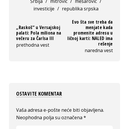
Srbija
/
mitrovic
/
mesarovic
/
investicije
/
republika srpska
Evo šta sve treba da
„Raskoš“ u Versajskoj
menjate kada
palati: Pola miliona na
promenite adresu u
večeru za Čarlsa III
ličnoj karti: NALED ima
rešenje
prethodna vest
naredna vest
OSTAVITE KOMENTAR
Vaša adresa e-pošte neće biti objavljena.
Neophodna polja su označena
*