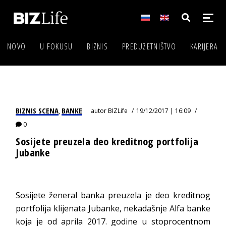
NOVO
U FOKUSU
BIZNIS
PREDUZETNIŠTVO
KARIJERA
BIZNIS SCENA
BANKE
autor
BIZLife
19/12/2017 | 16:09
,
0
Sosijete preuzela deo kreditnog portfolija
Jubanke
Sosijete ženeral banka preuzela je deo kreditnog
portfolija klijenata Jubanke, nekadašnje Alfa banke
koja je od aprila 2017. godine u stoprocentnom