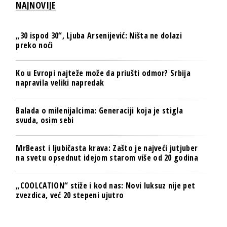
NAJNOVIJE
„30 ispod 30“, Ljuba Arsenijević: Ništa ne dolazi
preko noći
Ko u Evropi najteže može da priušti odmor? Srbija
napravila veliki napredak
Balada o milenijalcima: Generaciji koja je stigla
svuda, osim sebi
MrBeast i ljubičasta krava: Zašto je najveći jutjuber
na svetu opsednut idejom starom više od 20 godina
„COOLCATION“ stiže i kod nas: Novi luksuz nije pet
zvezdica, već 20 stepeni ujutro