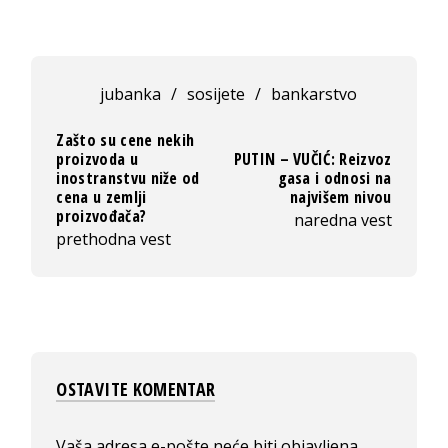
jubanka
/
sosijete
/
bankarstvo
Zašto su cene nekih
proizvoda u
PUTIN – VUČIĆ: Reizvoz
inostranstvu niže od
gasa i odnosi na
cena u zemlji
najvišem nivou
proizvođača?
naredna vest
prethodna vest
OSTAVITE KOMENTAR
Vaša adresa e-pošte neće biti objavljena.