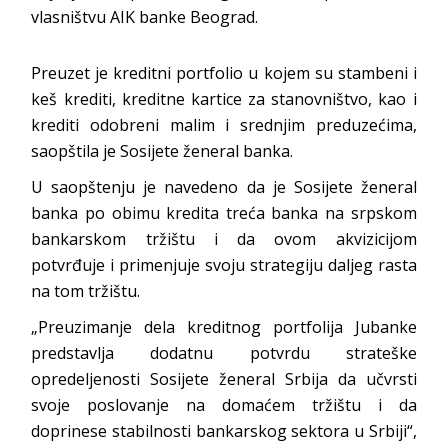
vlasništvu AIK banke Beograd.
Preuzet je kreditni portfolio u kojem su stambeni i
keš krediti, kreditne kartice za stanovništvo, kao i
krediti odobreni malim i srednjim preduzećima,
saopštila je Sosijete ženeral banka.
U saopštenju je navedeno da je Sosijete ženeral
banka po obimu kredita treća banka na srpskom
bankarskom tržištu i da ovom akvizicijom
potvrđuje i primenjuje svoju strategiju daljeg rasta
na tom tržištu.
„Preuzimanje dela kreditnog portfolija Jubanke
predstavlja dodatnu potvrdu strateške
opredeljenosti Sosijete ženeral Srbija da učvrsti
svoje poslovanje na domaćem tržištu i da
doprinese stabilnosti bankarskog sektora u Srbiji“,