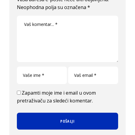
Neophodna polja su označena
*
Zapamti moje ime i email u ovom
pretraživaču za sledeći komentar.