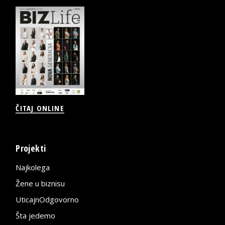
ČITAJ ONLINE
Projekti
Najkolega
Žene u biznisu
UticajnOdgovorno
Šta jedemo