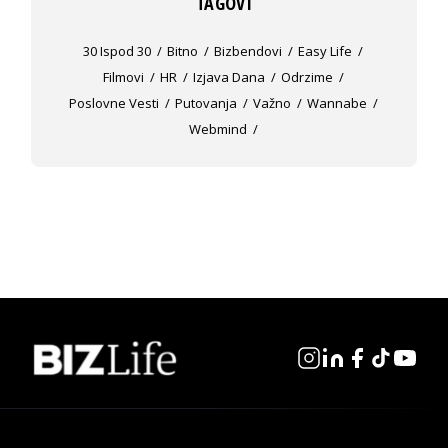
TAGOVI
30 Ispod 30
Bitno
Bizbendovi
Easy Life
Filmovi
HR
Izjava Dana
Odrzime
Poslovne Vesti
Putovanja
Važno
Wannabe
Webmind