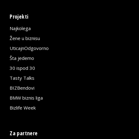
Projekti
Najkolega
Žene u biznisu
UticajnOdgovorno
Šta jedemo
30 ispod 30
Tasty Talks
BIZBendovi
BMW biznis liga
Bizlife Week
Za partnere