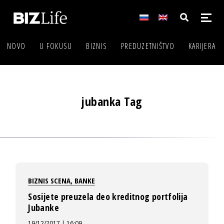
NOVO
U FOKUSU
BIZNIS
PREDUZETNIŠTVO
KARIJERA
jubanka Tag
BIZNIS SCENA
,
BANKE
Sosijete preuzela deo kreditnog portfolija
Jubanke
19/12/2017 | 16:09