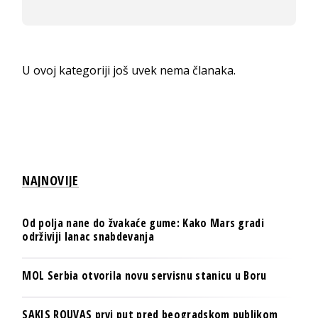
U ovoj kategoriji još uvek nema članaka.
NAJNOVIJE
Od polja nane do žvakaće gume: Kako Mars gradi
održiviji lanac snabdevanja
MOL Serbia otvorila novu servisnu stanicu u Boru
SAKIS ROUVAS prvi put pred beogradskom publikom