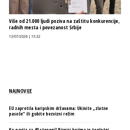
Više od 21.000 ljudi poziva na zaštitu konkurencije,
radnih mesta i povezanost Srbije
13/07/2026 | 15:32
NAJNOVIJE
EU zapretila karipskim državama: Ukinite „zlatne
pasoše“ ili gubite bezvizni režim
Ko navija za 40 stepeni? Biznisi kojima je toplotni