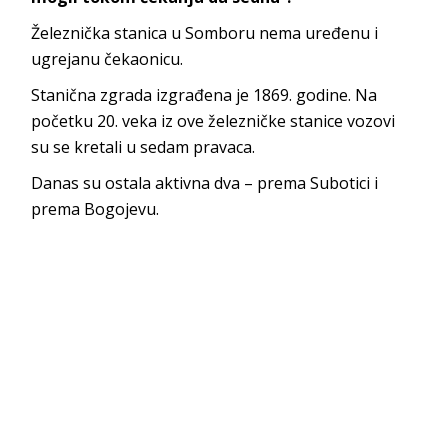
Železnička stanica u Somboru nema uređenu i
ugrejanu čekaonicu.
Stanična zgrada izgrađena je 1869. godine. Na
početku 20. veka iz ove železničke stanice vozovi
su se kretali u sedam pravaca.
Danas su ostala aktivna dva – prema Subotici i
prema Bogojevu.