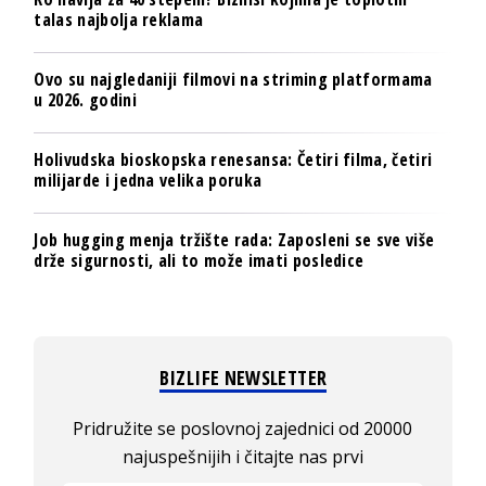
talas najbolja reklama
Ovo su najgledaniji filmovi na striming platformama
u 2026. godini
Holivudska bioskopska renesansa: Četiri filma, četiri
milijarde i jedna velika poruka
Job hugging menja tržište rada: Zaposleni se sve više
drže sigurnosti, ali to može imati posledice
BIZLIFE NEWSLETTER
Pridružite se poslovnoj zajednici od 20000
najuspešnijih i čitajte nas prvi