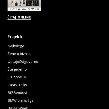
ČITAJ ONLINE
Projekti
Najkolega
Žene u biznisu
UticajnOdgovorno
Šta jedemo
30 ispod 30
Tasty Talks
BIZBendovi
BMW biznis liga
Bizlife Week