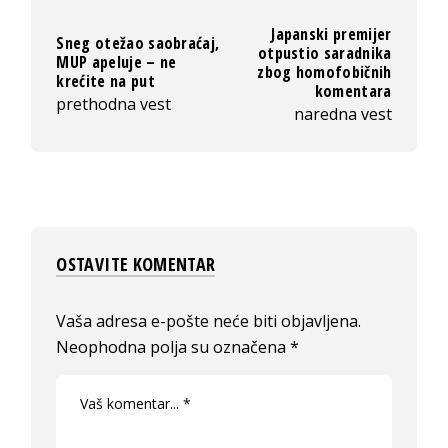
Japanski premijer
Sneg otežao saobraćaj,
otpustio saradnika
MUP apeluje – ne
zbog homofobičnih
krećite na put
komentara
prethodna vest
naredna vest
OSTAVITE KOMENTAR
Vaša adresa e-pošte neće biti objavljena.
Neophodna polja su označena
*