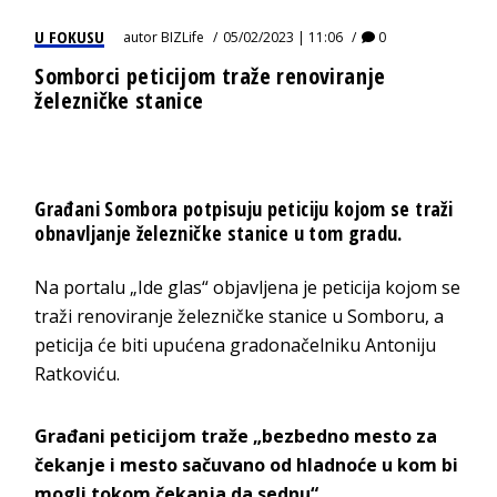
U FOKUSU
autor
BIZLife
05/02/2023 | 11:06
0
Somborci peticijom traže renoviranje
železničke stanice
Građani Sombora potpisuju peticiju kojom se traži
obnavljanje železničke stanice u tom gradu.
Na portalu „Ide glas“ objavljena je peticija kojom se
traži renoviranje železničke stanice u Somboru, a
peticija će biti upućena gradonačelniku Antoniju
Ratkoviću.
Građani peticijom traže „bezbedno mesto za
čekanje i mesto sačuvano od hladnoće u kom bi
mogli tokom čekanja da sednu“.