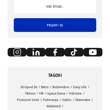
PRIJAVI SE
TAGOVI
30 Ispod 30
Bitno
Bizbendovi
Easy Life
Filmovi
HR
Izjava Dana
Odrzime
Poslovne Vesti
Putovanja
Važno
Wannabe
Webmind