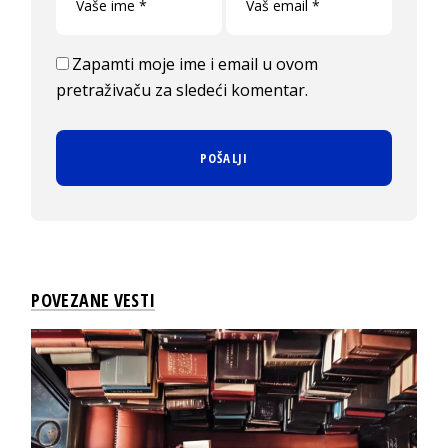
Zapamti moje ime i email u ovom
pretraživaču za sledeći komentar.
POVEZANE VESTI