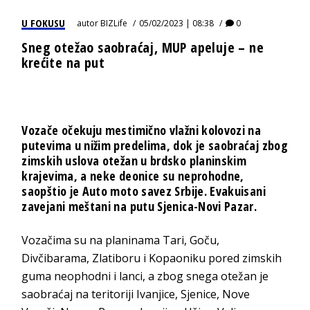
U FOKUSU
autor
BIZLife
05/02/2023 | 08:38
0
Sneg otežao saobraćaj, MUP apeluje – ne
krećite na put
Vozače očekuju mestimično vlažni kolovozi na
putevima u nižim predelima, dok je saobraćaj zbog
zimskih uslova otežan u brdsko planinskim
krajevima, a neke deonice su neprohodne,
saopštio je Auto moto savez Srbije. Evakuisani
zavejani meštani na putu Sjenica-Novi Pazar.
Vozačima su na planinama Tari, Goču,
Divčibarama, Zlatiboru i Kopaoniku pored zimskih
guma neophodni i lanci, a zbog snega otežan je
saobraćaj na teritoriji Ivanjice, Sjenice, Nove