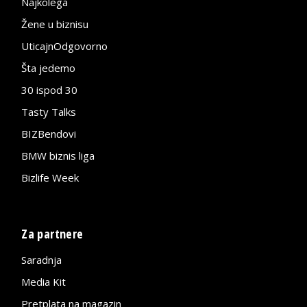
Najkolega
Žene u biznisu
UticajnOdgovorno
Šta jedemo
30 ispod 30
Tasty Talks
BIZBendovi
BMW biznis liga
Bizlife Week
Za partnere
Saradnja
Media Kit
Pretplata na magazin