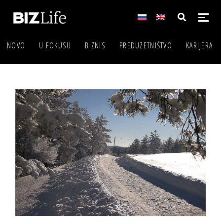
NOVO
U FOKUSU
BIZNIS
PREDUZETNIŠTVO
KARIJERA