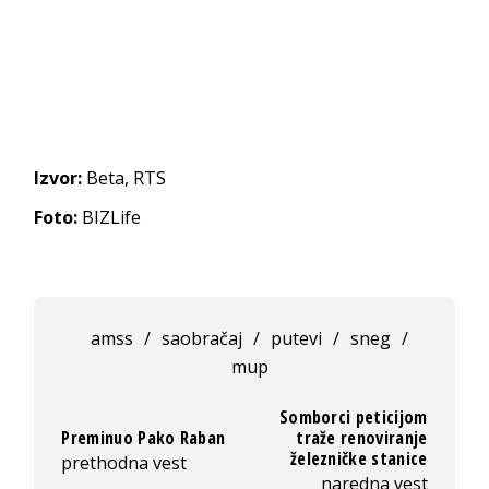
Izvor:
Beta, RTS
Foto:
BIZLife
amss
/
saobračaj
/
putevi
/
sneg
/
mup
Somborci peticijom
Preminuo Pako Raban
traže renoviranje
železničke stanice
prethodna vest
naredna vest