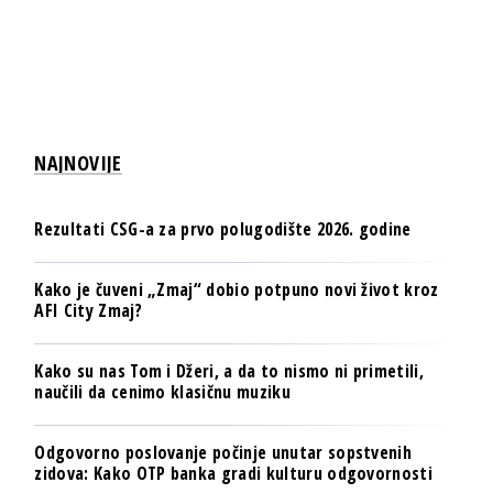
NAJNOVIJE
Rezultati CSG-a za prvo polugodište 2026. godine
Kako je čuveni „Zmaj“ dobio potpuno novi život kroz
AFI City Zmaj?
Kako su nas Tom i Džeri, a da to nismo ni primetili,
naučili da cenimo klasičnu muziku
Odgovorno poslovanje počinje unutar sopstvenih
zidova: Kako OTP banka gradi kulturu odgovornosti