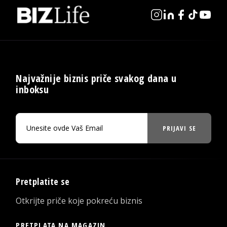
Najvažnije biznis priče svakog dana u
inboksu
PRIJAVI SE
Pretplatite se
Otkrijte priče koje pokreću biznis
PRETPLATA NA MAGAZIN