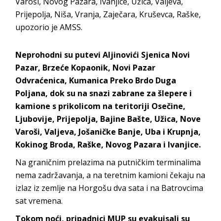
Varoši, Novog Pazara, Ivanjice, Užica, Valjeva,
Prijepolja, Niša, Vranja, Zaječara, Kruševca, Raške,
upozorio je AMSS.
Neprohodni su putevi Aljinovići Sjenica Novi
Pazar, Brzeće Kopaonik, Novi Pazar
Odvraćenica, Kumanica Preko Brdo Duga
Poljana, dok su na snazi zabrane za šlepere i
kamione s prikolicom na teritoriji Osečine,
Ljubovije, Prijepolja, Bajine Bašte, Užica, Nove
Varoši, Valjeva, Jošaničke Banje, Uba i Krupnja,
Kokinog Broda, Raške, Novog Pazara i Ivanjice.
Na graničnim prelazima na putničkim terminalima
nema zadržavanja, a na teretnim kamioni čekaju na
izlaz iz zemlje na Horgošu dva sata i na Batrovcima
sat vremena.
Tokom noći, pripadnici MUP su evakuisali su