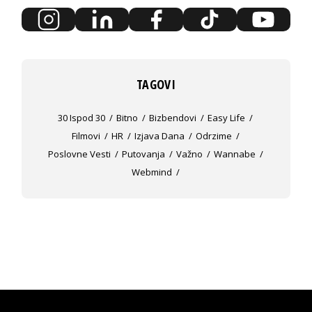
TAGOVI
30 Ispod 30
Bitno
Bizbendovi
Easy Life
Filmovi
HR
Izjava Dana
Odrzime
Poslovne Vesti
Putovanja
Važno
Wannabe
Webmind