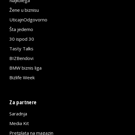
Najkolega
Žene u biznisu
UticajnOdgovorno
Šta jedemo
30 ispod 30
Tasty Talks
BIZBendovi
BMW biznis liga
Bizlife Week
Za partnere
Saradnja
Media Kit
Pretplata na magazin