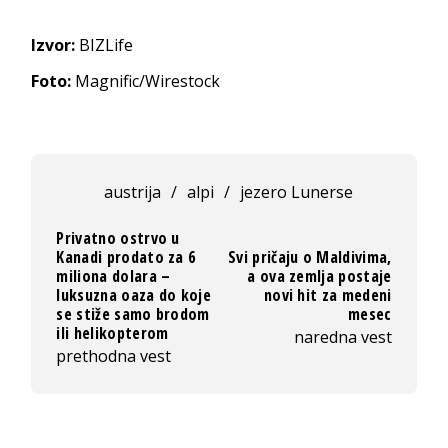
Izvor:
BIZLife
Foto:
Magnific/Wirestock
austrija
/
alpi
/
jezero Lunerse
Privatno ostrvo u
Kanadi prodato za 6
Svi pričaju o Maldivima,
miliona dolara –
a ova zemlja postaje
luksuzna oaza do koje
novi hit za medeni
se stiže samo brodom
mesec
ili helikopterom
naredna vest
prethodna vest