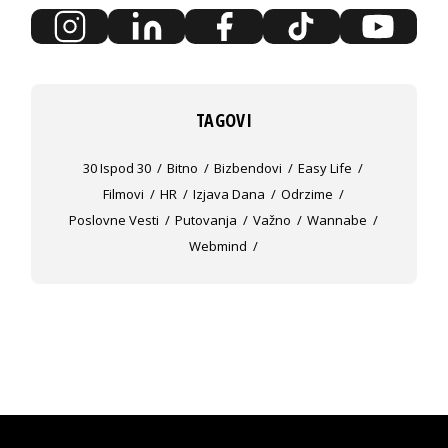
TAGOVI
30 Ispod 30
Bitno
Bizbendovi
Easy Life
Filmovi
HR
Izjava Dana
Odrzime
Poslovne Vesti
Putovanja
Važno
Wannabe
Webmind