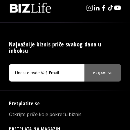
Najvažnije biznis priče svakog dana u
inboksu
PRIJAVI SE
Pretplatite se
Otkrijte priče koje pokreću biznis
PRETPLATA NA MAGAZIN