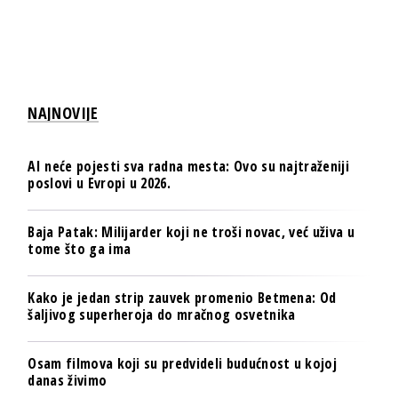
NAJNOVIJE
AI neće pojesti sva radna mesta: Ovo su najtraženiji
poslovi u Evropi u 2026.
Baja Patak: Milijarder koji ne troši novac, već uživa u
tome što ga ima
Kako je jedan strip zauvek promenio Betmena: Od
šaljivog superheroja do mračnog osvetnika
Osam filmova koji su predvideli budućnost u kojoj
danas živimo