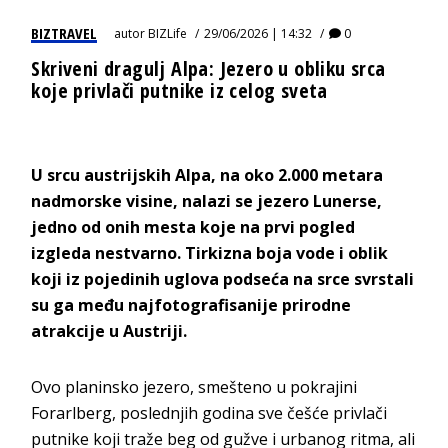
BIZTRAVEL
autor
BIZLife
29/06/2026 | 14:32
0
Skriveni dragulj Alpa: Jezero u obliku srca
koje privlači putnike iz celog sveta
U srcu austrijskih Alpa, na oko 2.000 metara
nadmorske visine, nalazi se jezero Lunerse,
jedno od onih mesta koje na prvi pogled
izgleda nestvarno. Tirkizna boja vode i oblik
koji iz pojedinih uglova podseća na srce svrstali
su ga među najfotografisanije prirodne
atrakcije u Austriji.
Ovo planinsko jezero, smešteno u pokrajini
Forarlberg, poslednjih godina sve češće privlači
putnike koji traže beg od gužve i urbanog ritma, ali