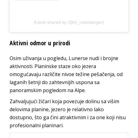
A post shared by (@iri_rotenberger)
Aktivni odmor u prirodi
Osim uživanja u pogledu, Lunerse nudi i brojne
aktivnosti. Planinske staze oko jezera
omogućavaju različite nivoe težine pešačenja, od
laganih šetnji do zahtevnijih uspona sa
panoramskim pogledom na Alpe.
Zahvaljujući žičari koja povezuje dolinu sa višim
delovima planine, jezero je relativno lako
dostupno, što ga čini atraktivnim i za one koji nisu
profesionalni planinari.