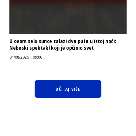
U ovom selu sunce zalazi dva puta u istoj noći:
Nebeski spektakl koji je opčinio svet
04/08/2026 | 09:00
UČITAJ VIŠE