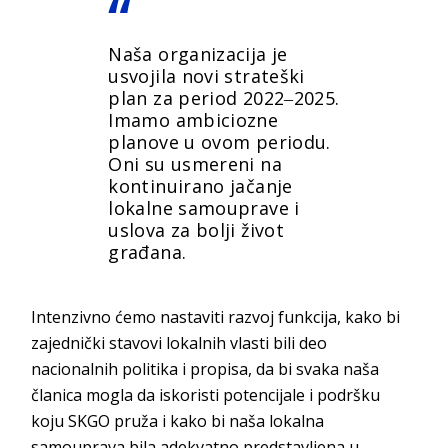
Naša organizacija je
usvojila novi strateški
plan za period 2022‒2025.
Imamo ambiciozne
planove u ovom periodu.
Oni su usmereni na
kontinuirano jačanje
lokalne samouprave i
uslova za bolji život
građana.
Intenzivno ćemo nastaviti razvoj funkcija, kako bi
zajednički stavovi lokalnih vlasti bili deo
nacionalnih politika i propisa, da bi svaka naša
članica mogla da iskoristi potencijale i podršku
koju SKGO pruža i kako bi naša lokalna
samouprava bila adekvatno predstavljena u