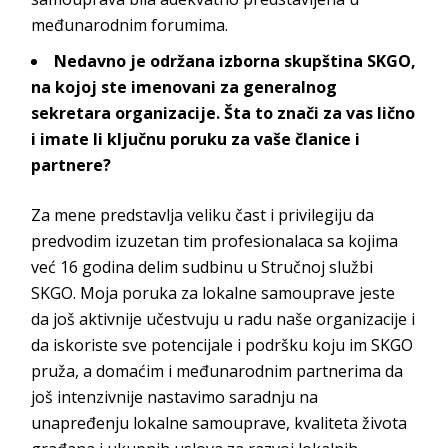
međunarodnim forumima.
Nedavno je održana izborna skupština SKGO,
na kojoj ste imenovani za generalnog
sekretara organizacije. Šta to znači za vas lično
i imate li ključnu poruku za vaše članice i
partnere?
Za mene predstavlja veliku čast i privilegiju da
predvodim izuzetan tim profesionalaca sa kojima
već 16 godina delim sudbinu u Stručnoj službi
SKGO. Moja poruka za lokalne samouprave jeste
da još aktivnije učestvuju u radu naše organizacije i
da iskoriste sve potencijale i podršku koju im SKGO
pruža, a domaćim i međunarodnim partnerima da
još intenzivnije nastavimo saradnju na
unapređenju lokalne samouprave, kvaliteta života