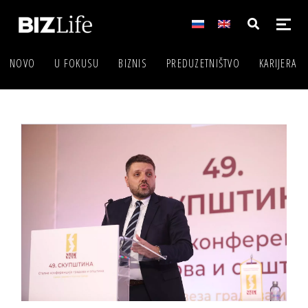
NOVO
U FOKUSU
BIZNIS
PREDUZETNIŠTVO
KARIJERA