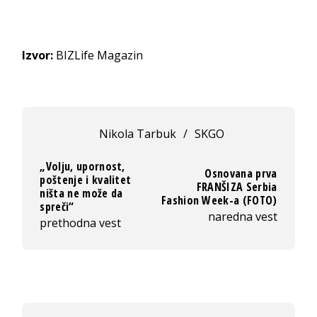
Izvor:
BIZLife Magazin
Nikola Tarbuk
/
SKGO
„Volju, upornost,
Osnovana prva
poštenje i kvalitet
FRANŠIZA Serbia
ništa ne može da
Fashion Week-a (FOTO)
spreči“
naredna vest
prethodna vest