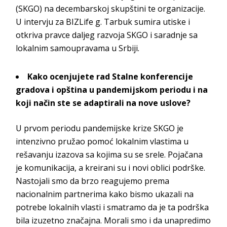
(SKGO) na decembarskoj skupštini te organizacije.
U intervju za BIZLife g. Tarbuk sumira utiske i
otkriva pravce daljeg razvoja SKGO i saradnje sa
lokalnim samoupravama u Srbiji.
Kako ocenjujete rad Stalne konferencije
gradova i opština u pandemijskom periodu i na
koji način ste se adaptirali na nove uslove?
U prvom periodu pandemijske krize SKGO je
intenzivno pružao pomoć lokalnim vlastima u
rešavanju izazova sa kojima su se srele. Pojačana
je komunikacija, a kreirani su i novi oblici podrške.
Nastojali smo da brzo reagujemo prema
nacionalnim partnerima kako bismo ukazali na
potrebe lokalnih vlasti i smatramo da je ta podrška
bila izuzetno značajna. Morali smo i da unapredimo