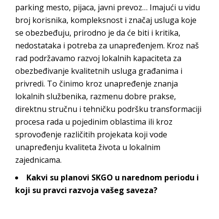
parking mesto, pijaca, javni prevoz… Imajući u vidu
broj korisnika, kompleksnost i značaj usluga koje
se obezbeđuju, prirodno je da će biti i kritika,
nedostataka i potreba za unapređenjem. Kroz naš
rad podržavamo razvoj lokalnih kapaciteta za
obezbeđivanje kvalitetnih usluga građanima i
privredi. To činimo kroz unapređenje znanja
lokalnih službenika, razmenu dobre prakse,
direktnu stručnu i tehničku podršku transformaciji
procesa rada u pojedinim oblastima ili kroz
sprovođenje različitih projekata koji vode
unapređenju kvaliteta života u lokalnim
zajednicama.
Kakvi su planovi SKGO u narednom periodu i
koji su pravci razvoja vašeg saveza?