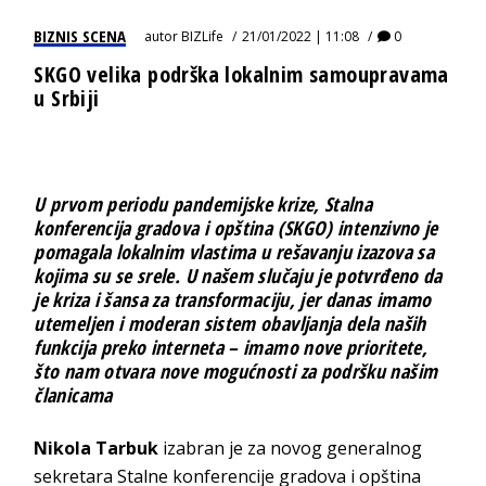
BIZNIS SCENA
autor
BIZLife
21/01/2022 | 11:08
0
SKGO velika podrška lokalnim samoupravama
u Srbiji
U prvom periodu pandemijske krize,
Stalna
konferencija gradova i opština
(SKGO) intenzivno je
pomagala lokalnim vlastima u rešavanju izazova sa
kojima su se srele. U našem slučaju je potvrđeno da
je kriza i šansa za transformaciju, jer danas imamo
utemeljen i moderan sistem obavljanja dela naših
funkcija preko interneta – imamo nove prioritete,
što nam otvara nove mogućnosti za podršku našim
članicama
Nikola Tarbuk
izabran je za novog generalnog
sekretara Stalne konferencije gradova i opština