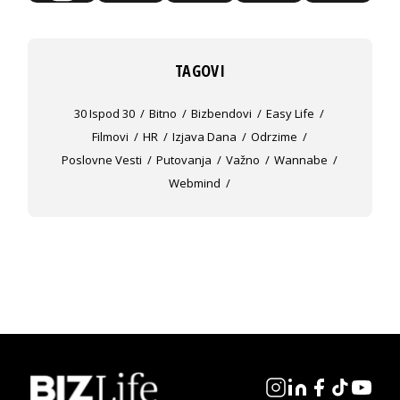
TAGOVI
30 Ispod 30
Bitno
Bizbendovi
Easy Life
Filmovi
HR
Izjava Dana
Odrzime
Poslovne Vesti
Putovanja
Važno
Wannabe
Webmind