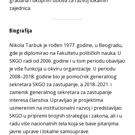
građana i ukupnih uslova za razvoj lokalnih
zajednica.
Biografija
Nikola Tarbuk je rođen 1977. godine, u Beogradu,
gde je diplomirao na Fakultetu političkih nauka. U
SKGO radi od 2006. godine i u tom periodu obavljao
je više funkcija u okviru organizacije. U periodu
2008–2018. godine bio je pomoćnik generalnog
sekretara SKGO za zastupanje, a 2018‒2021. i
zamenik generalnog sekretara za zastupanje
interesa članstva. Upravljao je projektima
usmerenim na institucionalni razvoj i predstavljao
SKGO u pripremi brojnih strategija i zakona, ali i u
radu više nacionalnih tela koja se bave pitanjima
javne uprave i lokalne samouprave.