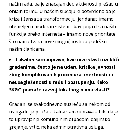
način rada, pa je značajan deo aktivnosti prešao u
onlajn formu. U našem slučaju je potvrđeno da je
kriza i šansa za transformaciju, jer danas imamo
utemeljen i moderan sistem obavljanja dela naših
funkcija preko interneta – imamo nove prioritete,
što nam otvara nove mogućnosti za podršku
našim članicama.
Lokalna samouprava, kao nivo vlasti najbliži
građanima, često je na udaru kritika javnosti
zbog komplikovanih procedura, inertnosti ili
neusaglašenosti u radu i postupanju. Kako
SKGO pomaže razvoj lokalnog nivoa vlasti?
Građani se svakodnevno susreću sa nekom od
usluga koje pruža lokalna samouprava – bilo da je
to upravljanje komunalnim otpadom, daljinsko
grejanje, vrtić, neka administrativna usluga,