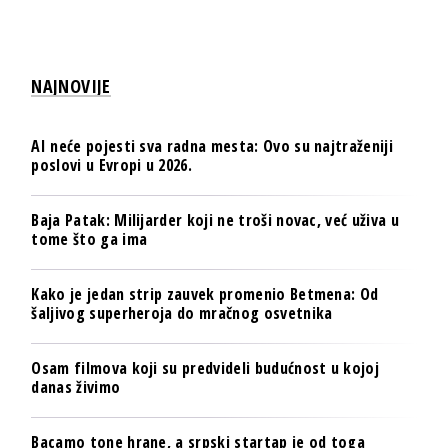
NAJNOVIJE
AI neće pojesti sva radna mesta: Ovo su najtraženiji
poslovi u Evropi u 2026.
Baja Patak: Milijarder koji ne troši novac, već uživa u
tome što ga ima
Kako je jedan strip zauvek promenio Betmena: Od
šaljivog superheroja do mračnog osvetnika
Osam filmova koji su predvideli budućnost u kojoj
danas živimo
Bacamo tone hrane, a srpski startap je od toga