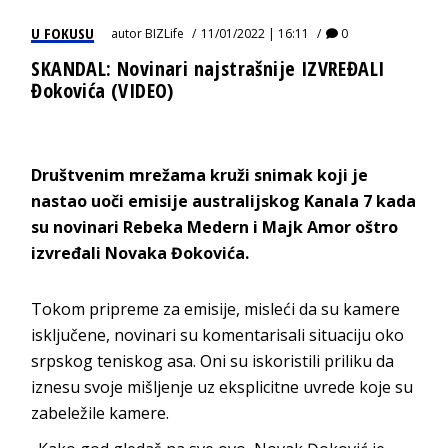
U FOKUSU
autor
BIZLife
11/01/2022 | 16:11
0
SKANDAL: Novinari najstrašnije IZVREĐALI
Đokovića (VIDEO)
Društvenim mrežama kruži snimak koji je
nastao uoči emisije australijskog Kanala 7 kada
su novinari Rebeka Medern i Majk Amor oštro
izvređali Novaka Đokovića.
Tokom pripreme za emisije, misleći da su kamere
isključene, novinari su komentarisali situaciju oko
srpskog teniskog asa. Oni su iskoristili priliku da
iznesu svoje mišljenje uz eksplicitne uvrede koje su
zabeležile kamere.