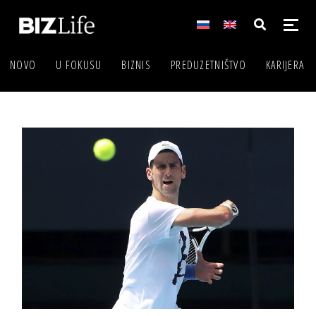
NOVO
U FOKUSU
BIZNIS
PREDUZETNIŠTVO
KARIJERA