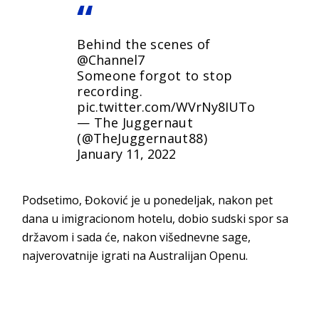
Behind the scenes of
@Channel7
Someone forgot to stop
recording.
pic.twitter.com/WVrNy8IUTo
— The Juggernaut
(@TheJuggernaut88)
January 11, 2022
Podsetimo, Đoković je u ponedeljak, nakon pet
dana u imigracionom hotelu, dobio sudski spor sa
državom i sada će, nakon višednevne sage,
najverovatnije igrati na Australijan Openu.