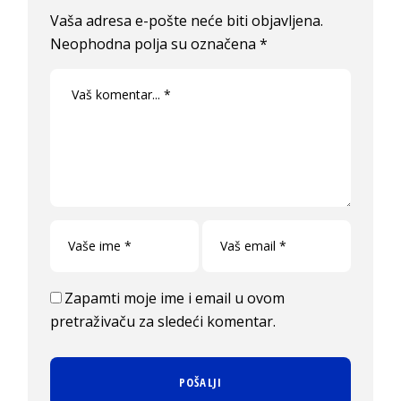
Vaša adresa e-pošte neće biti objavljena.
Neophodna polja su označena
*
Zapamti moje ime i email u ovom
pretraživaču za sledeći komentar.