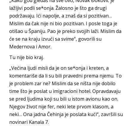
„Kako god gledaš na sve ovo, Novak Đoković je
lažljivi podli se*onja. Žalosno je što ga drugi
podržavaju. Ići napolje, a znaš da si pozitivan…
Mislim da čak nije ni bio pozitivan. I posle toga je
otišao u Španiju. Pao je preko svojih laži. Mislim da
će se na kraju izvući sa svime“, govorili su
Medernova i Amor.
Tu nije bio kraj.
„Većina ljudi misli da je on se*onja i kreten, a
komentariše da li su bili pravedni prema njemu. To
je problem zar ne? Mislim da se ništa nije dobilo
time što je poslat u imigracioni hotel. Opravdavaju
se pred ljudima koji su bili u istom avionu kao on.
Njegov život nije fer, neki lete prvom klasom, a
neki… Ona jadna Čehinja je poslata kući“, završili su
novinari Kanala 7.