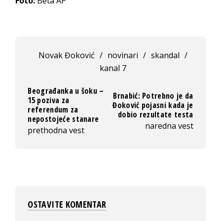
Foto:
Beta AP
Novak Đoković
/
novinari
/
skandal
/
kanal 7
Beograđanka u šoku –
Brnabić: Potrebno je da
15 poziva za
Đoković pojasni kada je
referendum za
dobio rezultate testa
nepostojeće stanare
naredna vest
prethodna vest
OSTAVITE KOMENTAR