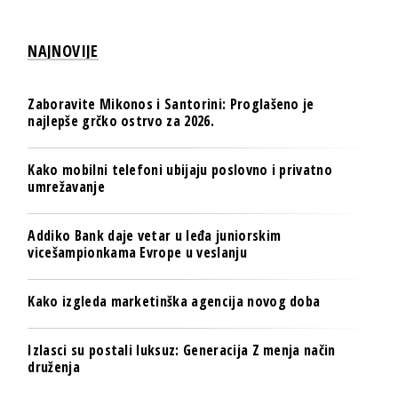
NAJNOVIJE
Zaboravite Mikonos i Santorini: Proglašeno je
najlepše grčko ostrvo za 2026.
Kako mobilni telefoni ubijaju poslovno i privatno
umrežavanje
Addiko Bank daje vetar u leđa juniorskim
vicešampionkama Evrope u veslanju
Kako izgleda marketinška agencija novog doba
Izlasci su postali luksuz: Generacija Z menja način
druženja