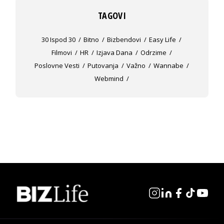
TAGOVI
30 Ispod 30
Bitno
Bizbendovi
Easy Life
Filmovi
HR
Izjava Dana
Odrzime
Poslovne Vesti
Putovanja
Važno
Wannabe
Webmind