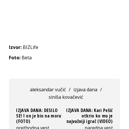
Izvor:
BIZLife
Foto:
Beta
aleksandar vučić
/
izjava dana
/
siniša kovačević
IZJAVA DANA: DESILO
IZJAVA DANA: Kari Pešić
SE! I on je bio na moru
otkrio ko mu je
(FOTO)
najvažniji igrač (VIDEO)
prethodna vest
naredna vest