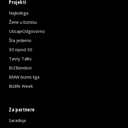
Projekti
Najkolega
Žene u biznisu
UticajnOdgovorno
Šta jedemo
30 ispod 30
Tasty Talks
BIZBendovi
BMW biznis liga
Bizlife Week
Za partnere
Saradnja