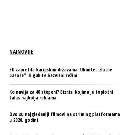
NAJNOVIJE
EU zapretila karipskim državama: Ukinite „zlatne
pasoše“ ili gubite bezvizni režim
Ko navija za 40 stepeni? Biznisi kojima je toplotni
talas najbolja reklama
Ovo su najgledaniji filmovi na striming platformama
u 2026. godini