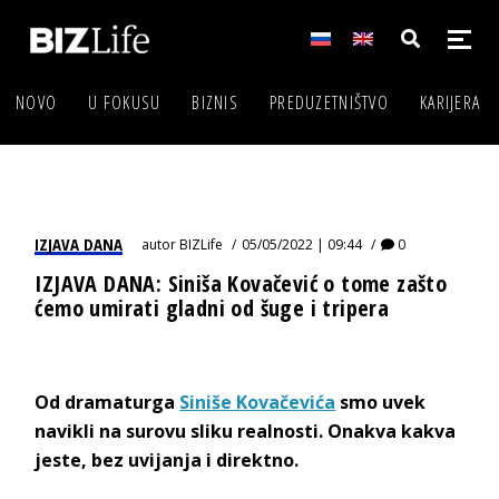
NOVO
U FOKUSU
BIZNIS
PREDUZETNIŠTVO
KARIJERA
IZJAVA DANA
autor
BIZLife
05/05/2022 | 09:44
0
IZJAVA DANA: Siniša Kovačević o tome zašto
ćemo umirati gladni od šuge i tripera
Od dramaturga
Siniše Kovačevića
smo uvek
navikli na surovu sliku realnosti. Onakva kakva
jeste, bez uvijanja i direktno.