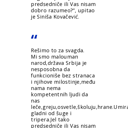
predsedniče ili Vas nisam
dobro razumeo?“, upitao
je Siniša Kovačević.
Rešimo to za svagda.
Mi smo malouman
narod,država Srbija je
nesposobna da
funkcioniše bez stranaca
i njihove milostinje,među
nama nema
kompetentnih ljudi da
nas
leče,greju,osvetle,školuju,hrane.Umi
gladni od šuge i
tripera.Jel tako
predsedniče ili Vas nisam