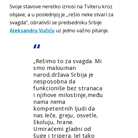
Svoje stavove neretko iznosi na Tviteru kroz
objave, a u poslednjoj je „rešio neke stvari za
svagda“, obrativši se predsedniku Srbije
Aleksandru Vučiću
uz jedno važno pitanje.
„Rešimo to za svagda. Mi
smo malouman
narod,država Srbija je
nesposobna da
funkcioniše bez stranaca
i njihove milostinje,među
nama nema
kompetentnih ljudi da
nas leče, greju, osvetle,
školuju, hrane.
Umiraćemi gladni od
šuge i tripera. Jel tako