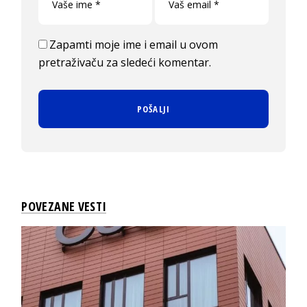
Zapamti moje ime i email u ovom
pretraživaču za sledeći komentar.
POVEZANE VESTI