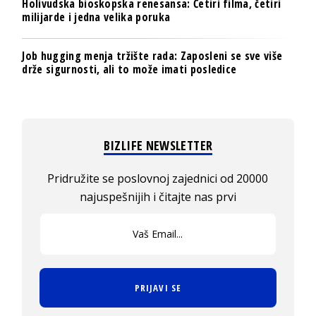
Holivudska bioskopska renesansa: Četiri filma, četiri
milijarde i jedna velika poruka
Job hugging menja tržište rada: Zaposleni se sve više
drže sigurnosti, ali to može imati posledice
BIZLIFE NEWSLETTER
Pridružite se poslovnoj zajednici od 20000
najuspešnijih i čitajte nas prvi
PRIJAVI SE