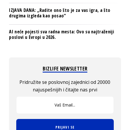
IZJAVA DANA: „Radite ono što je za vas igra, a što
drugima izgleda kao posao“
AI neće pojesti sva radna mesta: Ovo su najtraženiji
poslovi u Evropi u 2026.
BIZLIFE NEWSLETTER
Pridružite se poslovnoj zajednici od 20000
najuspešnijih i čitajte nas prvi
PRIJAVI SE