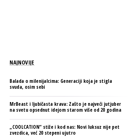
NAJNOVIJE
Balada o milenijalcima: Generaciji koja je stigla
svuda, osim sebi
MrBeast i ljubičasta krava: Zašto je najveći jutjuber
na svetu opsednut idejom starom više od 20 godina
„COOLCATION“ stiže i kod nas: Novi luksuz nije pet
zvezdica, već 20 stepeni ujutro