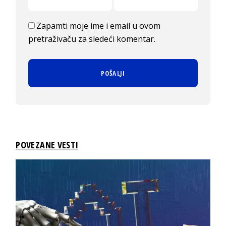
Zapamti moje ime i email u ovom
pretraživaču za sledeći komentar.
POVEZANE VESTI