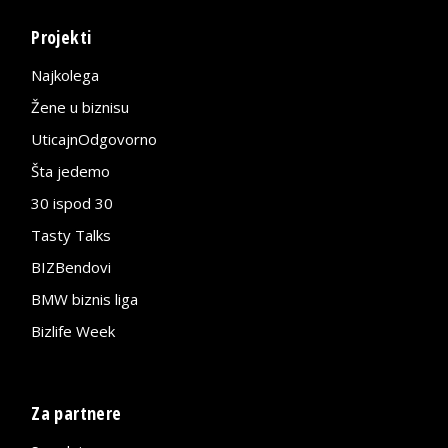
Projekti
Najkolega
Žene u biznisu
UticajnOdgovorno
Šta jedemo
30 ispod 30
Tasty Talks
BIZBendovi
BMW biznis liga
Bizlife Week
Za partnere