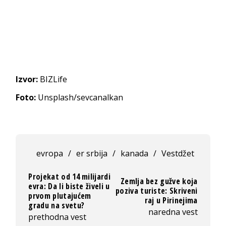
Izvor:
BIZLife
Foto:
Unsplash/sevcanalkan
evropa
/
er srbija
/
kanada
/
Vestdžet
Projekat od 14 milijardi
Zemlja bez gužve koja
evra: Da li biste živeli u
poziva turiste: Skriveni
prvom plutajućem
raj u Pirinejima
gradu na svetu?
naredna vest
prethodna vest