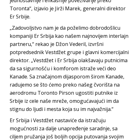
jednostavnije i efikasnije povezivanje preko
Toronta“, izjavio je Jirži Marek, generalni direktor
Er Srbije.
„Zadovoljstvo nam je da poželimo dobrodošlicu
kompaniji Er Srbija kao našem najnovijem interlajn
partneru,“ rekao je Džon Vederil, izvršni
potpredsednik Vestdžet grupe i glavni komercijalni
direktor. „Vestdžet i Er Srbija olakšavaju putnicima
da sa sigurnošću i komforom istraže veći deo
Kanade. Sa značajnom dijasporom širom Kanade,
radujemo se što ćemo preko našeg čvorišta na
aerodromu Toronto Pirson ugostiti putnike iz
Srbije iz cele naše mreže, omogućavajući im da
stignu do ljudi i mesta koja su im najvažnija.“
Er Srbija i Vestdžet nastaviće da istražuju
mogućnosti za dalje unapređenje saradnje, sa
ciljem pružanja još boljih opcija putovanja svojim