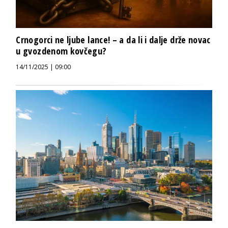
Crnogorci ne ljube lance! – a da li i dalje drže novac
u gvozdenom kovčegu?
14/11/2025 | 09:00