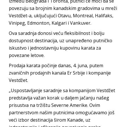
između Beograda i Toronta, putnici će moći da se
povezuju sa brojnim kanadskim gradovima u mreži
Vestdžet-a, uključujući Otavu, Montreal, Halifaks,
Vinipeg, Edmonton, Kalgari i Vankuver.
Ova saradnja donosi veću fleksibilnost i bolju
dostupnost destinacija, uz unapređeno putničko
iskustvo i jednostavniju kupovinu karata za
povezane letove.
Prodaja karata počinje danas, 4. juna, putem
zvaničnih prodajnih kanala Er Srbije i kompanije
Vestdžet.
„Uspostavljanje saradnje sa kompanijom Vestdžet
predstavlja važan korak u daljem jačanju našeg
prisustva na tržištu Severne Amerike. Ovim
partnerstvom našim putnicima omogućavamo još
veći izbor destinacija širom Kanade, uz