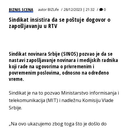
BIZNIS SCENA
autor
BIZLife
28/12/2023 | 21:32
0
Sindikat insistira da se poštuje dogovor o
zapošljavanju u RTV
Sindikat novinara Srbije (SINOS) pozvao je da se
nastavi zapošljavanje novinara i medijskih radnika
koji rade na ugovorima o privremenim i
povremenim poslovima, odnosno na određeno
vreme.
Sindikat je na to pozvao Ministarstvo informisanja i
telekomunikacija (MIT) i nadležnu Komisiju Vlade
Srbije.
„Na ovo ukazujemo zbog toga što je došlo do