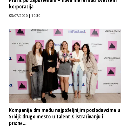
Profit po zaposlenom – nova mera moći svetskih
korporacija
03/07/2026 | 16:30
Kompanija dm među najpoželjnijim poslodavcima u
Srbiji: drugo mesto u Talent X istraživanju i
prizna...