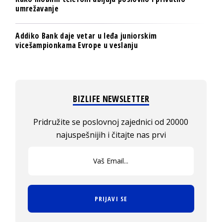
umrežavanje
Addiko Bank daje vetar u leđa juniorskim
vicešampionkama Evrope u veslanju
BIZLIFE NEWSLETTER
Pridružite se poslovnoj zajednici od 20000
najuspešnijih i čitajte nas prvi
PRIJAVI SE