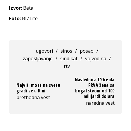
Izvor:
Beta
Foto:
BIZLife
ugovori
/
sinos
/
posao
/
zaposljavanje
/
sindikat
/
vojvodina
/
rtv
Naslednica L’Oreala
Najviši most na svetu
PRVA žena sa
gradi se u Kini
bogatstvom od 100
milijardi dolara
prethodna vest
naredna vest