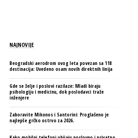
NAJNOVIJE
Beogradski aerodrom ovog leta povezan sa 118
destinacija: Uvedeno osam novih direktnih linija
Gde se želje i poslovi razilaze: Mladi biraju
psihologiju i medicinu, dok poslodavci traže
inženjere
Zaboravite Mikonos i Santorini: Proglašeno je
najlepše grčko ostrvo za 2026.
Kako mobilni telefoni ubijaju poslovno i privatno