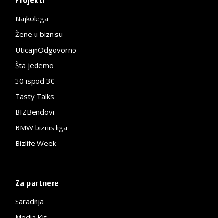
Projekti
Najkolega
Žene u biznisu
UticajnOdgovorno
Šta jedemo
30 ispod 30
Tasty Talks
BIZBendovi
BMW biznis liga
Bizlife Week
Za partnere
Saradnja
Media Kit