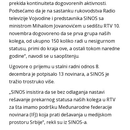
prekida kontinuiteta dogovorenih aktivnosti.
Podsećamo da je na sastanku rukovodstva Radio
televizije Vojvodine i predstavnika SINOS sa
ministrom Mihailom Jovanovićem u sedištu RTV 10.
novembra dogovoreno da se prva grupa naših
kolega, od ukupno 150 koliko radi u nesigurnom
statusu, primi do kraja ove, a ostali tokom naredne
godine“, navodi se u saopštenju.
Ugovore o prijemu u stalni radni odnos 8.
decembra je potpisalo 13 novinara, a SINOS je
tražio trostruko više.
„SINOS insistira da se bez odlaganja nastavi
rešavanje prekarnog statusa naših kolega u RTV
za šta imamo podršku Međunarodne federacije
novinara (IFJ) koja prati dešavanja u medijskom
prostoru Srbije“, rekli su iz SINOS-a.