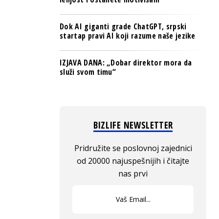
Dok AI giganti grade ChatGPT, srpski
startap pravi AI koji razume naše jezike
IZJAVA DANA: „Dobar direktor mora da
služi svom timu“
BIZLIFE NEWSLETTER
Pridružite se poslovnoj zajednici
od 20000 najuspešnijih i čitajte
nas prvi