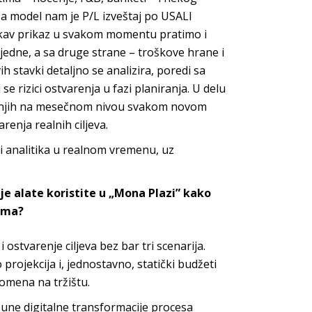
 model nam je P/L izveštaj po USALI
takav prikaz u svakom momentu pratimo i
jedne, a sa druge strane – troškove hrane i
h stavki detaljno se analizira, poredi sa
e rizici ostvarenja u fazi planiranja. U delu
z njih na mesečnom nivou svakom novom
arenja realni
h ciljeva.
a i analitika u realnom vremenu, uz
oje alate koristite u „Mona Plazi” kako
vima?
 ostvarenje ciljeva bez bar tri scenarija.
projekcija i, jednostavno, statički budžeti
promena n
a tržištu.
une digitalne transformacije procesa