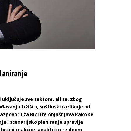
laniranje
i uključuje sve sektore
, ali se, zbog
ođavanja tržištu, suštinski razlikuje od
 razgovoru za BIZLife objašnjava kako se
ja i scenarijsko planiranje upravlja
brzini reakcije, analitici u realnom