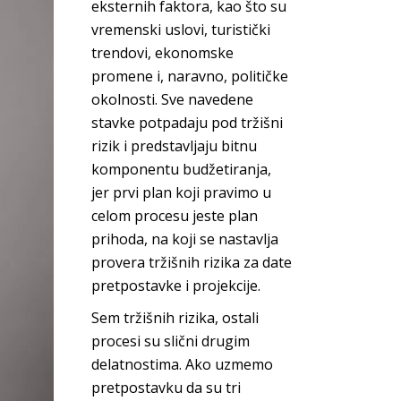
eksternih faktora, kao što su
vremenski uslovi, turistički
trendovi, ekonomske
promene i, naravno, političke
okolnosti. Sve navedene
stavke potpadaju pod tržišni
rizik i predstavljaju bitnu
komponentu budžetiranja,
jer prvi plan koji pravimo u
celom procesu jeste plan
prihoda, na koji se nastavlja
provera tržišnih rizika za date
pretpostavke i p
rojekcije.
Sem tržišnih rizika, ostali
procesi su slični drugim
delatnostima. Ako uzmemo
pretpostavku da su tri