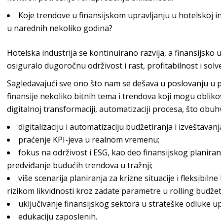
Koje trendove u finansijskom upravljanju u hotelskoj in
u narednih nekoliko godina?
Hotelska industrija se kontinuirano razvija, a finansijsko
osiguralo dugoročnu održivost i rast, profitabilnost i so
lv
Sagledavajući sve ono što nam se dešava u poslovanju u
finansije nekoliko bitnih tema i trendova koji mogu obliko
digitalnoj transformaciji, automatizaciji procesa, što
obuhv
digitalizaciju i automatizaciju budžetiranja i izv
eštavanj
praćenje KPI-jeva u realno
m vremenu;
fokus na održivost i ESG, kao deo finansijskog planira
predviđanje budućih trendova
u tražnji;
više scenarija planiranja za krizne situacije i fleksibiln
rizikom likvidnosti kroz zadate parametre u
rolling
bud
žet
uključivanje finansijskog sektora u strateške odlu
ke up
edukaciju z
aposlenih.