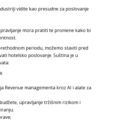
dustriji vidite kao presudne za poslovanje
 upravljanje mora pratiti te promene kako bi
entnost.
 prethodnom periodu, možemo staviti pred
vati hotelsko poslovanje. Suština je u
ata:
a;
nja
Revenue managementa
kroz AI i alate za
e budžete, upravljanje tržišnim rizikom i
iranju;
rave;