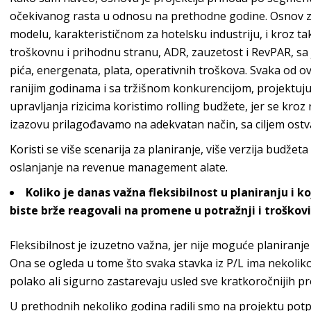
očekivanog rasta u odnosu na prethodne godine. Osnov za
modelu, karakterističnom za hotelsku industriju, i kroz 
troškovnu i prihodnu stranu, ADR, zauzetost i RevPAR, sa 
pića, energenata, plata, operativnih troškova. Svaka od ovi
ranijim godinama i sa tržišnom konkurencijom, projektuju s
upravljanja rizicima koristimo
rolling
budžete, jer se kro
izazovu prilagođavamo na adekvatan način, sa ciljem ostv
Koristi se više scenarija za planiranje, više verzija budžet
oslanjanje na
revenue
managem
ent
alate.
Koliko je danas važna fleksibilnost u planiranju i k
biste brže reagovali na promene u potražnji i troško
Fleksibilnost je izuzetno važna, jer nije moguće planiranje i
Ona se ogleda u tome što svaka stavka iz P/L ima nekoliko 
polako ali sigurno zastarevaju usled sve kratkoročnijih 
U prethodnih nekoliko godina radili smo na projektu potp