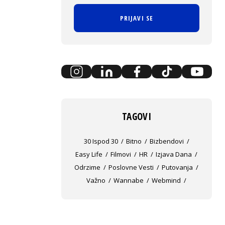
PRIJAVI SE
TAGOVI
30 Ispod 30
Bitno
Bizbendovi
Easy Life
Filmovi
HR
Izjava Dana
Odrzime
Poslovne Vesti
Putovanja
Važno
Wannabe
Webmind