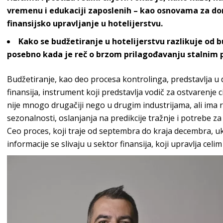
vremenu i edukaciji zaposlenih – kao osnovama za don
finansijsko upravljanje u
hotelijerstvu
.
Kako se budžetiranje u hotelijerstvu razlikuje od 
posebno kada je reč o brzom prilagođavanju stalnim
Budžetiranje, kao deo procesa kontrolinga, predstavlja u
finansija, instrument koji predstavlja vodič za ostvarenje 
nije mnogo drugačiji nego u drugim industrijama, ali ima ra
sezonalnosti, oslanjanja na predikcije tražnje i potrebe z
Ceo proces, koji traje od septembra do kraja decembra, u
informacije se slivaju u sektor finansija, koji upravlja celim