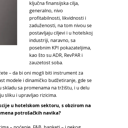
ključna finansijska cilja,
generalno, nivo
profitabilnosti, likvidnosti i
zaduženosti, na tom nivou se
postavljaju ciljevi i u hotelskoj
industriji, naravno, sa
posebnim KPI pokazateljima,
kao što su ADR, RevPAR i
zauze
tost soba.
te – da bi oni mogli biti instrument za
ast
modele i dinamičko budžetiranje, gde se
 u skladu sa promenama na tržištu, i u delu
u sliku i upravljao
rizicima.
ekcije u hotelskom sektoru, s obzirom na
promena potrošačkih navika?
ima – noćenje, F&B, banketi – i nekog