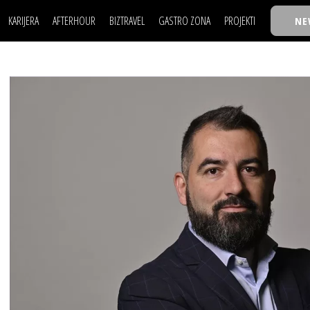
KARIJERA
AFTERHOUR
BIZTRAVEL
GASTRO ZONA
PROJEKTI
NE
POSAO
FILM I SCENA
NAJKOLEGA
LJUDI (HR)
KNJIGE
TASTY TALKS
POSAO
FILM I SCENA
NAJKOLEGA
JE
MOJ UGAO
AUTO SVET
30 ISPOD 30
LJUDI (HR)
KNJIGE
TASTY TALKS
USAVRŠAVANJE
STIL
BACK TO OFFIC
JE
MOJ UGAO
AUTO SVET
30 ISPOD 30
KNOW-HOW
WELLBEING
BIZBENDOVI
USAVRŠAVANJE
STIL
BACK TO OFFIC
BIZKOLEGIJUM
KNOW-HOW
WELLBEING
BIZBENDOVI
BMW BIZNIS LIG
BIZKOLEGIJUM
BIZLIFE WEEK
BMW BIZNIS LIG
IZJAVA GODINE
BIZLIFE WEEK
IZJAVA GODINE