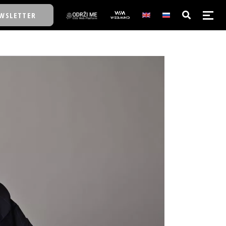
WSLETTER
E/SCHOOL
E/SCHOOL
A
A