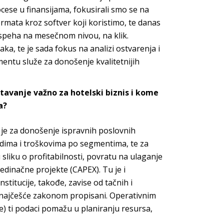
ocese u finansijama, fokusirali smo se na
ormata kroz softver koji koristimo, te danas
uspeha na mesečnom nivou, na klik.
a, te je sada fokus na analizi ostvarenja i
entu služe za donošenje kvalitetnijih
štavanje važno za hotelski biznis i kome
a?
 je za donošenje ispravnih poslovnih
odima i troškovima po segmentima, te za
u sliku o profitabilnosti, povratu na ulaganje
ojedinačne projekte (CAPEX). Tu je i
stitucije, takođe, zavise od tačnih i
h, najčešće zakonom propisani. Operativnim
e) ti podaci pomažu u planiranju resursa,