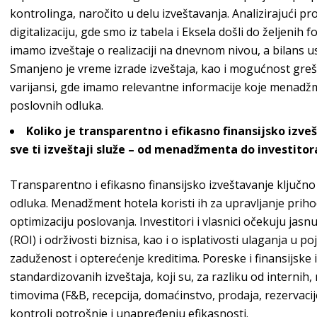
kontrolinga, naročito u delu izveštavanja. Analizirajući pr
digitalizaciju, gde smo iz tabela i
Eksela
došli do željenih f
imamo izveštaje o realizaciji na dnevnom nivou, a bilans 
Smanjeno je vreme izrade izveštaja, kao i mogućnost grešak
varijansi, gde imamo relevantne informacije koje menadžm
poslovn
ih odluka.
Koliko je transparentno i efikasno finansijsko izve
sve ti izveštaji služe – od menadžmenta do investitor
Transparentno i efikasno finansijsko izveštavanje ključno
odluka. Menadžment hotela koristi ih za upravljanje prih
optimizaciju poslovanja. Investitori i vlasnici očekuju jasn
(ROI) i održivosti biznisa, kao i o isplativosti ulaganja u p
zaduženost i opterećenje kreditima. Poreske i finansijske in
standardizovanih izveštaja, koji su, za razliku od interni
timovima (F&B, recepcija, domaćinstvo, prodaja, rezervacij
kontroli potrošnje i unapređenju ef
ikasnosti.