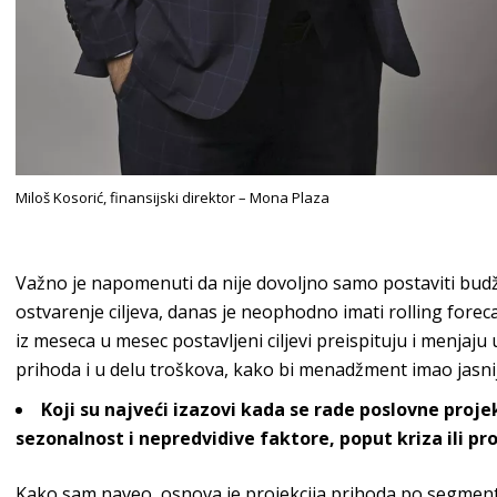
Miloš Kosorić, finansijski direktor – Mona Plaza
Važno je napomenuti da nije dovoljno samo postaviti budže
ostvarenje ciljeva, danas je neophodno imati
rolling forec
iz meseca u mesec postavljeni ciljevi preispituju i menjaju
prihoda i u delu troškova, kako bi menadžment imao jasnij
Koji su najveći izazovi kada se rade poslovne proj
sezonalnost i nepredvidive faktore, poput kriza ili 
Kako sam naveo, osnova je projekcija prihoda po segment