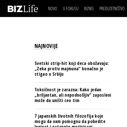
NOVO
U FOKUSU
BIZNIS
PREDUZETNIŠTVO
IZJAVA DANA
BIZNIS SCENA
VIDEO
REAL ESTATE
IZJAVA DANA
BIZNIS SCENA
BREND I KOMUNIKACI
VIDEO
REAL ESTATE
ESG & ENERGY
NAJNOVIJE
BREND I KOMUNIKACI
BANKE
ESG & ENERGY
OSIGURANJE
Svetski strip-hit koji deca obožavaju:
BANKE
„Zeka protiv majmuna“ konačno je
TECH I AI
stigao u Srbiju
OSIGURANJE
BIZNIS & SPORT
TECH I AI
Toksičnost je zarazna: Kako jedan
PULS REGIONA
„briljantan, ali nepodnošljiv“ zaposleni
BIZNIS & SPORT
može da uništi ceo tim
NOVO NA RAFU
PULS REGIONA
7 japanskih životnih filozofija koje
NOVO NA RAFU
mogu da vam pomognu da pobedite
lenjost i ostanete motivisani