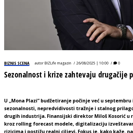
BIZNIS SCENA
autor
BIZLife magazin
26/08/2025 | 10:00
0
Sezonalnost i krize zahtevaju drugačije p
U „
Mona Plazi
” budžetiranje počinje već u septembru 
sezonalnosti, nepredvidivosti tražnje i stalnog prilag
drugih industrija.
Finansijski direktor Miloš Kosorić u
kroz
rolling forecast
modele, digitalizaciju izveštavan
rizicima i postižu realni ciljevi.
Fokus je, kako kaže, na 