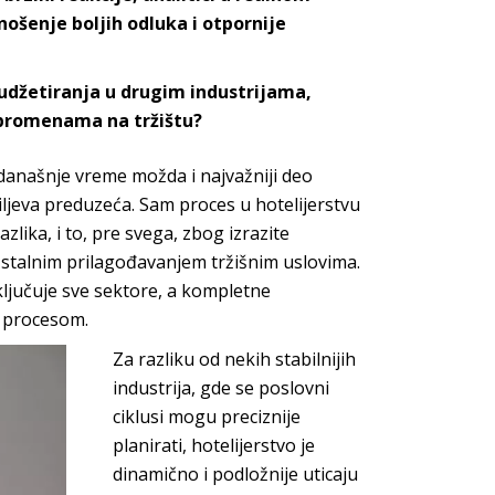
ošenje boljih odluka i otpornije
budžetiranja u drugim industrijama,
 promenama na tržištu?
 današnje vreme možda i najvažniji deo
ciljeva preduzeća. Sam proces u hotelijerstvu
zlika, i to, pre svega, zbog izrazite
a stalnim prilagođavanjem tržišnim uslovima.
ključuje sve sektore, a kompletne
procesom.
Za razliku od nekih stabilnijih
industrija, gde se poslovni
ciklusi mogu preciznije
planirati, hotelijerstvo je
dinamično i podložnije uticaju