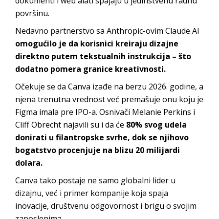
dokumenti i web alati spajaju u jedinstvenu radnu
površinu.
Nedavno partnerstvo sa Anthropic-ovim Claude AI
omogućilo je da korisnici kreiraju dizajne
direktno putem tekstualnih instrukcija – što
dodatno pomera granice kreativnosti.
Očekuje se da Canva izađe na berzu 2026. godine, a
njena trenutna vrednost već premašuje onu koju je
Figma imala pre IPO-a. Osnivači Melanie Perkins i
Cliff Obrecht najavili su i da će
80% svog udela
donirati u filantropske svrhe, dok se njihovo
bogatstvo procenjuje na blizu 20 milijardi
dolara.
Canva tako postaje ne samo globalni lider u
dizajnu, već i primer kompanije koja spaja
inovacije, društvenu odgovornost i brigu o svojim
zaposlenima.