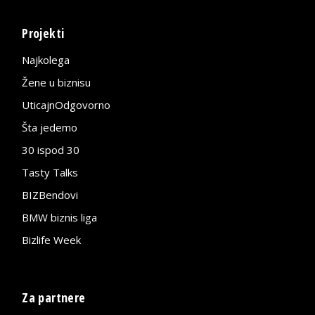
Projekti
Najkolega
Žene u biznisu
UticajnOdgovorno
Šta jedemo
30 ispod 30
Tasty Talks
BIZBendovi
BMW biznis liga
Bizlife Week
Za partnere