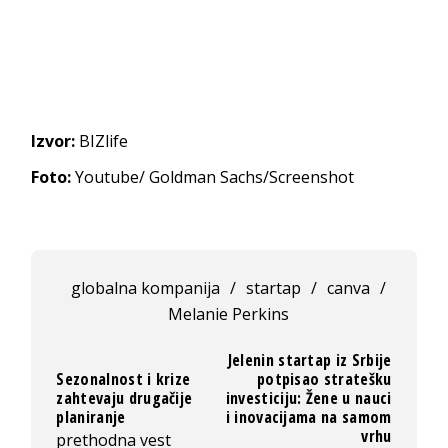
Izvor:
BIZlife
Foto:
Youtube/ Goldman Sachs/Screenshot
globalna kompanija
/
startap
/
canva
/
Melanie Perkins
Jelenin startap iz Srbije
Sezonalnost i krize
potpisao stratešku
zahtevaju drugačije
investiciju: Žene u nauci
planiranje
i inovacijama na samom
vrhu
prethodna vest