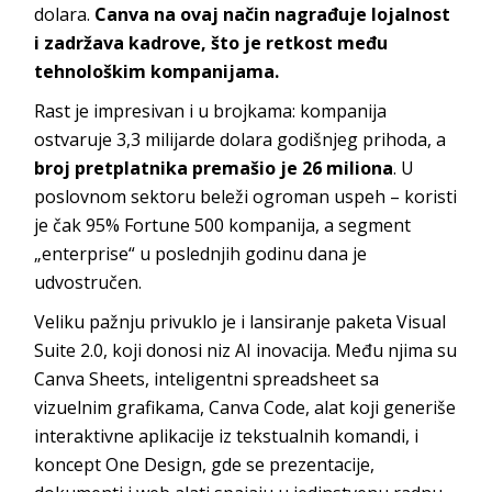
dolara.
Canva na ovaj način nagrađuje lojalnost
i zadržava kadrove, što je retkost među
tehnološkim kompanijama.
Rast je impresivan i u brojkama: kompanija
ostvaruje 3,3 milijarde dolara godišnjeg prihoda, a
broj pretplatnika premašio je 26 miliona
. U
poslovnom sektoru beleži ogroman uspeh – koristi
je čak 95% Fortune 500 kompanija, a segment
„enterprise“ u poslednjih godinu dana je
udvostručen.
Veliku pažnju privuklo je i lansiranje paketa Visual
Suite 2.0, koji donosi niz AI inovacija. Među njima su
Canva Sheets, inteligentni spreadsheet sa
vizuelnim grafikama, Canva Code, alat koji generiše
interaktivne aplikacije iz tekstualnih komandi, i
koncept One Design, gde se prezentacije,