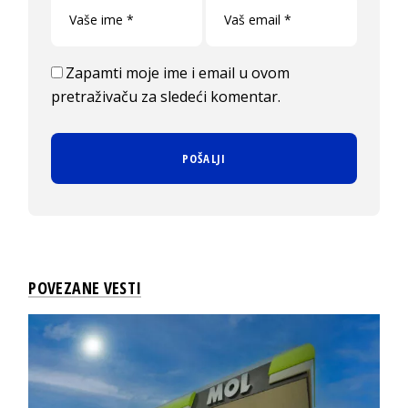
Zapamti moje ime i email u ovom
pretraživaču za sledeći komentar.
POVEZANE VESTI