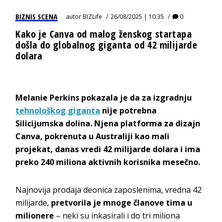
BIZNIS SCENA
autor
BIZLife
26/08/2025 | 10:35
0
Kako je Canva od malog ženskog startapa
došla do globalnog giganta od 42 milijarde
dolara
Melanie Perkins pokazala je da za izgradnju
tehnološkog giganta
nije potrebna
Silicijumska dolina. Njena platforma za dizajn
Canva, pokrenuta u Australiji kao mali
projekat, danas vredi 42 milijarde dolara i ima
preko 240 miliona aktivnih korisnika mesečno.
Najnovija prodaja deonica zaposlenima, vredna 42
milijarde,
pretvorila je mnoge članove tima u
milionere
– neki su inkasirali i do tri miliona