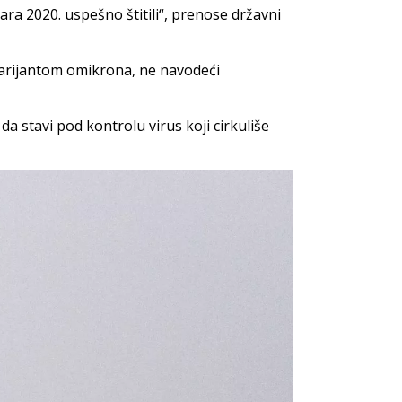
ra 2020. uspešno štitili“, prenose državni
 varijantom omikrona, ne navodeći
a stavi pod kontrolu virus koji cirkuliše