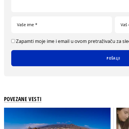
Zapamti moje ime i email u ovom pretraživaču za sl
POVEZANE VESTI