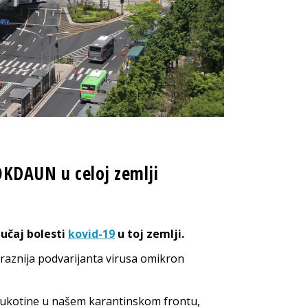
LOKDAUN u celoj zemlji
lučaj bolesti
kovid-19
u toj zemlji.
araznija podvarijanta virusa omikron
e pukotine u našem karantinskom frontu,