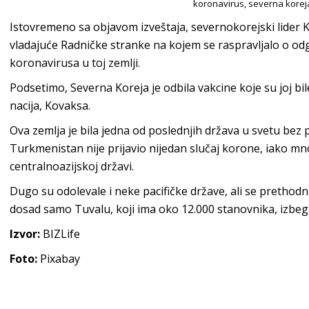
koronavirus, severna korej
Istovremeno sa objavom izveštaja, severnokorejski lide
vladajuće Radničke stranke na kojem se raspravljalo o o
koronavirusa u toj zemlji.
Podsetimo, Severna Koreja je odbila vakcine koje su joj 
nacija, Kovaksa.
Ova zemlja je bila jedna od poslednjih država u svetu bez
Turkmenistan nije prijavio nijedan slučaj korone, iako mno
centralnoazijskoj državi.
Dugo su odolevale i neke pacifičke države, ali se prethodni
dosad samo Tuvalu, koji ima oko 12.000 stanovnika, izbeg
Izvor:
BIZLife
Foto:
Pixabay