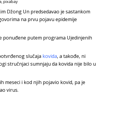
a, pixabay
r Kim Džong Un predsedavao je sastankom
dgovorima na prvu pojavu epidemije
bile ponuđene putem programa Ujedinjenih
 potvrđenog slučaja
kovida
, a takođe, ni
gi stručnjaci sumnjaju da kovida nije bilo u
h meseci i kod njih pojavio kovid, pa je
ao virus.