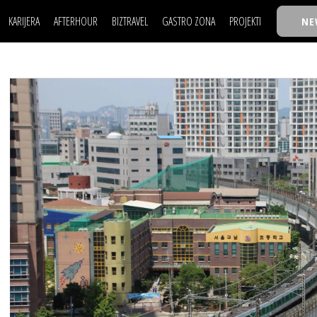
KARIJERA
AFTERHOUR
BIZTRAVEL
GASTRO ZONA
PROJEKTI
NE
POSAO
FILM I SCENA
NAJKOLEGA
LJUDI (HR)
KNJIGE
TASTY TALKS
POSAO
FILM I SCENA
NAJKOLEGA
JE
MOJ UGAO
AUTO SVET
30 ISPOD 30
LJUDI (HR)
KNJIGE
TASTY TALKS
USAVRŠAVANJE
STIL
BACK TO OFFIC
JE
MOJ UGAO
AUTO SVET
30 ISPOD 30
KNOW-HOW
WELLBEING
BIZBENDOVI
USAVRŠAVANJE
STIL
BACK TO OFFIC
BIZKOLEGIJUM
KNOW-HOW
WELLBEING
BIZBENDOVI
BMW BIZNIS LIG
BIZKOLEGIJUM
BIZLIFE WEEK
BMW BIZNIS LIG
IZJAVA GODINE
BIZLIFE WEEK
IZJAVA GODINE