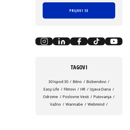
PRIJAVI SE
TAGOVI
30 Ispod 30
Bitno
Bizbendovi
Easy Life
Filmovi
HR
Izjava Dana
Odrzime
Poslovne Vesti
Putovanja
Važno
Wannabe
Webmind