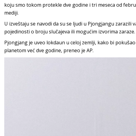
koju smo tokom protekle dve godine i tri meseca od februa
mediji.
U izveštaju se navodi da su se ljudi u Pjongjangu zarazili
pojedinosti o broju slučajeva ili mogućim izvorima zaraze.
Pjongjang je uveo lokdaun u celoj zemlji, kako bi pokušao d
planetom već dve godine, preneo je AP.