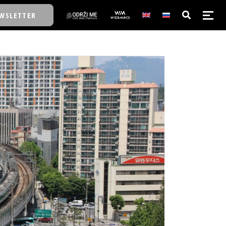
WSLETTER
E/SCHOOL
E/SCHOOL
A
A