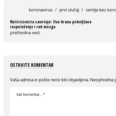
koronavirus
/
prvi slučaj
/
zemlja bez kor
Nutricionista savetuje: Ova hrana poboljšava
raspoloženje i rad mozga
prethodna vest
OSTAVITE KOMENTAR
Vaša adresa e-pošte neće biti objavljena.
Neophodna p