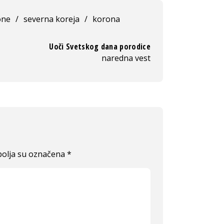
one
/
severna koreja
/
korona
Uoči Svetskog dana porodice
naredna vest
olja su označena
*