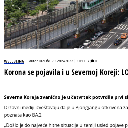
WELLBEING
autor
BIZLife
12/05/2022 | 10:11
0
Korona se pojavila i u Severnoj Koreji: 
Severna Koreja zvanično je u četvrtak potvrdila prvi s
Državni mediji izveštavaju da je u Pjongjangu otkrivena z
poznata kao BA.2.
„Došlo je do najveće hitne situacije u zemlji usled pojav