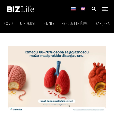
NOVO
U FOKUSU
BIZNIS
PREDUZETNIŠTVO
KARIJERA