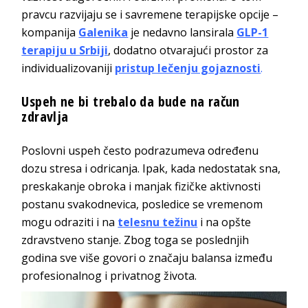
pravcu razvijaju se i savremene terapijske opcije –
kompanija
Galenika
je nedavno lansirala
GLP-1
terapiju u Srbiji
, dodatno otvarajući prostor za
individualizovaniji
pristup lečenju gojaznosti
.
Uspeh ne bi trebalo da bude na račun
zdravlja
Poslovni uspeh često podrazumeva određenu
dozu stresa i odricanja. Ipak, kada nedostatak sna,
preskakanje obroka i manjak fizičke aktivnosti
postanu svakodnevica, posledice se vremenom
mogu odraziti i na
telesnu težinu
i na opšte
zdravstveno stanje. Zbog toga se poslednjih
godina sve više govori o značaju balansa između
profesionalnog i privatnog života.