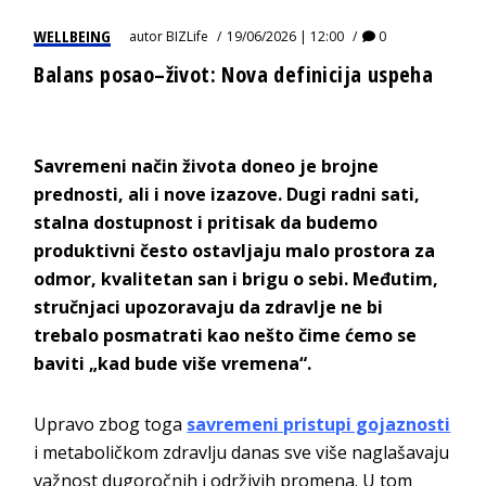
WELLBEING
autor
BIZLife
19/06/2026 | 12:00
0
Balans posao–život: Nova definicija uspeha
Savremeni način života doneo je brojne
prednosti, ali i nove izazove. Dugi radni sati,
stalna dostupnost i pritisak da budemo
produktivni često ostavljaju malo prostora za
odmor, kvalitetan san i brigu o sebi. Međutim,
stručnjaci upozoravaju da zdravlje ne bi
trebalo posmatrati kao nešto čime ćemo se
baviti „kad bude više vremena“.
Upravo zbog toga
savremeni pristupi gojaznosti
i metaboličkom zdravlju danas sve više naglašavaju
važnost dugoročnih i održivih promena. U tom