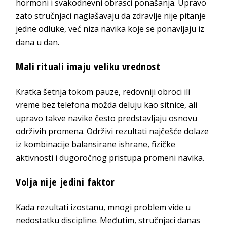
hormoni i svakodnevni obrasci ponašanja. Upravo
zato stručnjaci naglašavaju da zdravlje nije pitanje
jedne odluke, već niza navika koje se ponavljaju iz
dana u dan.
Mali rituali imaju veliku vrednost
Kratka šetnja tokom pauze, redovniji obroci ili
vreme bez telefona možda deluju kao sitnice, ali
upravo takve navike često predstavljaju osnovu
održivih promena. Održivi rezultati najčešće dolaze
iz kombinacije balansirane ishrane, fizičke
aktivnosti i dugoročnog pristupa promeni navika.
Volja nije jedini faktor
Kada rezultati izostanu, mnogi problem vide u
nedostatku discipline. Međutim, stručnjaci danas