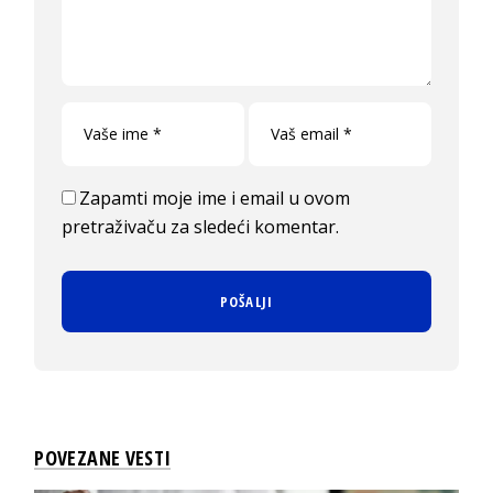
Zapamti moje ime i email u ovom
pretraživaču za sledeći komentar.
POVEZANE VESTI