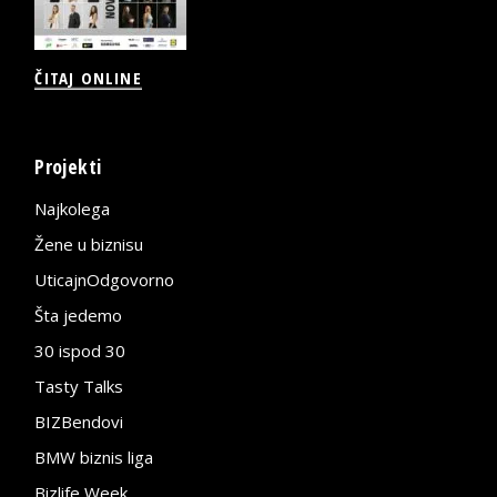
ČITAJ ONLINE
Projekti
Najkolega
Žene u biznisu
UticajnOdgovorno
Šta jedemo
30 ispod 30
Tasty Talks
BIZBendovi
BMW biznis liga
Bizlife Week