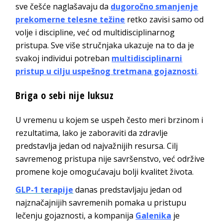
sve češće naglašavaju da
dugoročno smanjenje
prekomerne telesne težine
retko zavisi samo od
volje i discipline, već od multidisciplinarnog
pristupa. Sve više stručnjaka ukazuje na to da je
svakoj individui potreban
multidisciplinarni
pristup u cilju uspešnog tretmana gojaznosti
.
Briga o sebi nije luksuz
U vremenu u kojem se uspeh često meri brzinom i
rezultatima, lako je zaboraviti da zdravlje
predstavlja jedan od najvažnijih resursa. Cilj
savremenog pristupa nije savršenstvo, već održive
promene koje omogućavaju bolji kvalitet života.
GLP-1 terapije
danas predstavljaju jedan od
najznačajnijih savremenih pomaka u pristupu
lečenju gojaznosti, a kompanija
Galenika
je