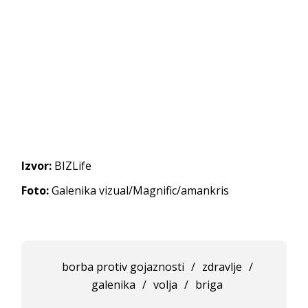
Izvor:
BIZLife
Foto:
Galenika vizual/Magnific/amankris
borba protiv gojaznosti
/
zdravlje
/
galenika
/
volja
/
briga