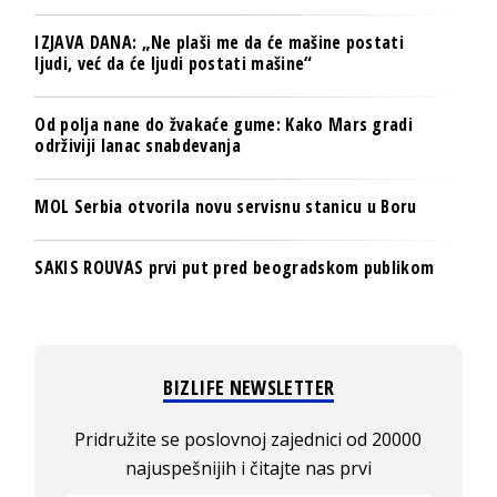
IZJAVA DANA: „Ne plaši me da će mašine postati
ljudi, već da će ljudi postati mašine“
Od polja nane do žvakaće gume: Kako Mars gradi
održiviji lanac snabdevanja
MOL Serbia otvorila novu servisnu stanicu u Boru
SAKIS ROUVAS prvi put pred beogradskom publikom
BIZLIFE NEWSLETTER
Pridružite se poslovnoj zajednici od 20000
najuspešnijih i čitajte nas prvi