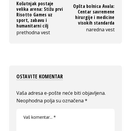
Košutnjak postaje
Opšta bolnica Avala:
velika arena: Stižu prvi
Centar savremene
Risotto Games uz
hirurgije i medicine
sport, zabavu i
visokih standarda
humanitarni cilj
naredna vest
prethodna vest
OSTAVITE KOMENTAR
Vaša adresa e-pošte neće biti objavljena.
Neophodna polja su označena
*