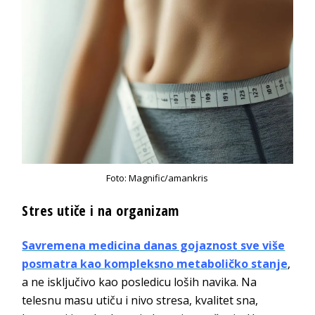
Foto: Magnific/amankris
Stres utiče i na organizam
Savremena medicina danas gojaznost sve više
posmatra kao kompleksno metaboličko stanje
,
a ne isključivo kao posledicu loših navika. Na
telesnu masu utiču i nivo stresa, kvalitet sna,