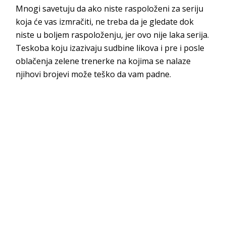
Mnogi savetuju da ako niste raspoloženi za seriju
koja će vas izmračiti, ne treba da je gledate dok
niste u boljem raspoloženju, jer ovo nije laka serija.
Teskoba koju izazivaju sudbine likova i pre i posle
oblačenja zelene trenerke na kojima se nalaze
njihovi brojevi može teško da vam padne.