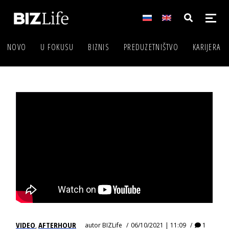
NOVO
U FOKUSU
BIZNIS
PREDUZETNIŠTVO
KARIJERA
VIDEO
AFTERHOUR
autor
BIZLife
06/10/2021 | 11:09
1
,