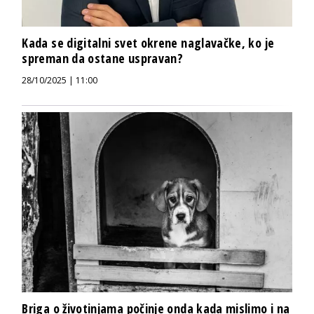
Kada se digitalni svet okrene naglavačke, ko je
spreman da ostane uspravan?
28/10/2025 | 11:00
Briga o životinjama počinje onda kada mislimo i na