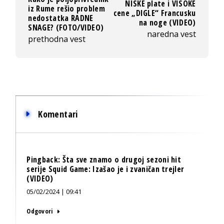
NISKE plate i VISOKE
iz Rume rešio problem
cene „DIGLE“ Francusku
nedostatka RADNE
na noge (VIDEO)
SNAGE? (FOTO/VIDEO)
naredna vest
prethodna vest
Komentari
Pingback:
Šta sve znamo o drugoj sezoni hit
serije Squid Game: Izašao je i zvaničan trejler
(VIDEO)
05/02/2024 | 09:41
Odgovori