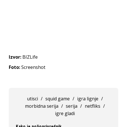
Izvor:
BIZLife
Foto:
Screenshot
utisci
/
squid game
/
igra lignje
/
morbidna serija
/
serija
/
netfliks
/
igre gladi
Kako je poljoprivrednik