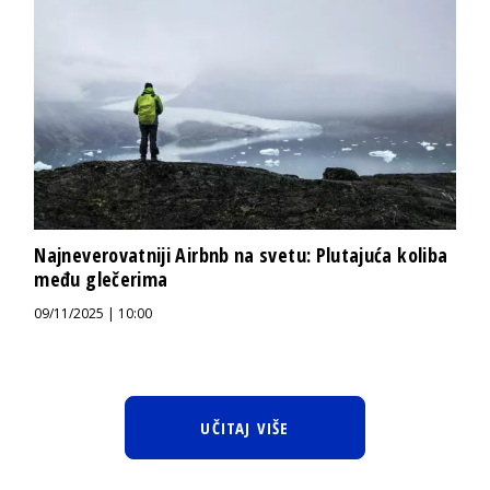
Najneverovatniji Airbnb na svetu: Plutajuća koliba
među glečerima
09/11/2025 | 10:00
UČITAJ VIŠE