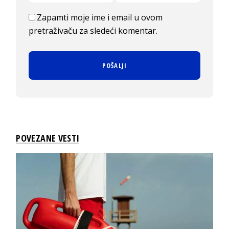
Zapamti moje ime i email u ovom
pretraživaču za sledeći komentar.
POVEZANE VESTI