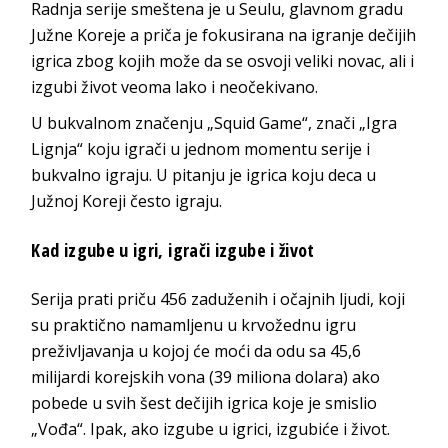
Radnja serije smeštena je u Seulu, glavnom gradu
Južne Koreje a priča je fokusirana na igranje dečijih
igrica zbog kojih može da se osvoji veliki novac, ali i
izgubi život veoma lako i neočekivano.
U bukvalnom značenju „Squid Game“, znači „Igra
Lignja“ koju igrači u jednom momentu serije i
bukvalno igraju. U pitanju je igrica koju deca u
Južnoj Koreji često igraju.
Kad izgube u igri, igrači izgube i život
Serija prati priču 456 zaduženih i očajnih ljudi, koji
su praktično namamljenu u krvožednu igru
preživljavanja u kojoj će moći da odu sa 45,6
milijardi korejskih vona (39 miliona dolara) ako
pobede u svih šest dečijih igrica koje je smislio
„Vođa“. Ipak, ako izgube u igrici, izgubiće i život.