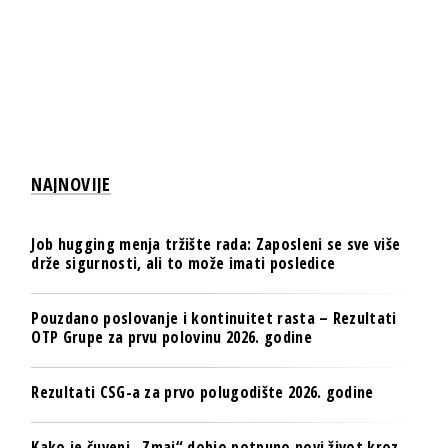
NAJNOVIJE
Job hugging menja tržište rada: Zaposleni se sve više
drže sigurnosti, ali to može imati posledice
Pouzdano poslovanje i kontinuitet rasta – Rezultati
OTP Grupe za prvu polovinu 2026. godine
Rezultati CSG-a za prvo polugodište 2026. godine
Kako je čuveni „Zmaj“ dobio potpuno novi život kroz