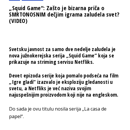
„Squid Game“: Zašto je bizarna priča o
SMRTONOSNIM dečjim igrama zaludela svet?
(VIDEO)
Svetsku javnost za samo dve nedelje zaludela je
nova južnokerejska serija „Squid Game“ koja se
prikazuje na striming servisu Netfliks.
Devet epizoda serije koja pomalo podseća na film
„Igre gladi“ izazvalo je eksploziju gledanosti u
svetu, a Netfliks je već naziva svojim
najuspešnijim proizvodom koji nije na engleskom.
Do sada je ovu titulu nosila serija „La casa de
papel“.