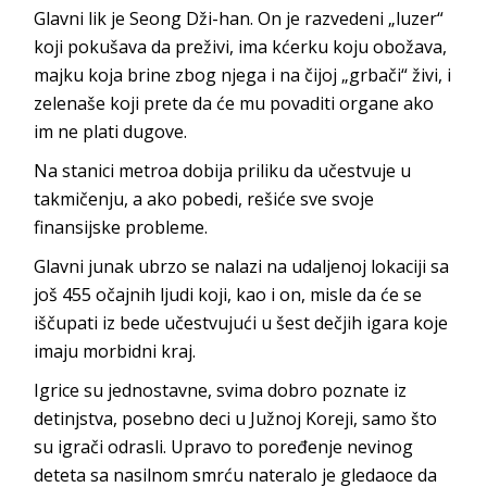
Glavni lik je Seong Dži-han. On je razvedeni „luzer“
koji pokušava da preživi, ima kćerku koju obožava,
majku koja brine zbog njega i na čijoj „grbači“ živi, i
zelenaše koji prete da će mu povaditi organe ako
im ne plati dugove.
Na stanici metroa dobija priliku da učestvuje u
takmičenju, a ako pobedi, rešiće sve svoje
finansijske probleme.
Glavni junak ubrzo se nalazi na udaljenoj lokaciji sa
još 455 očajnih ljudi koji, kao i on, misle da će se
iščupati iz bede učestvujući u šest dečjih igara koje
imaju morbidni kraj.
Igrice su jednostavne, svima dobro poznate iz
detinjstva, posebno deci u Južnoj Koreji, samo što
su igrači odrasli. Upravo to poređenje nevinog
deteta sa nasilnom smrću nateralo je gledaoce da