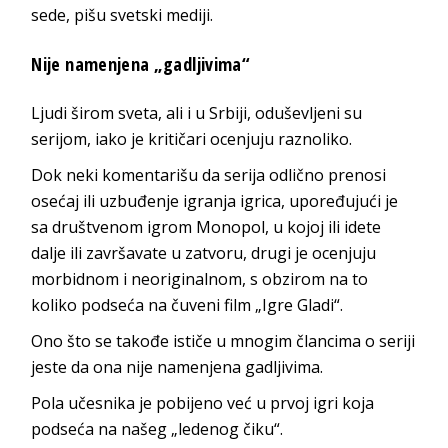
sede, pišu svetski mediji.
Nije namenjena „gadljivima“
Ljudi širom sveta, ali i u Srbiji, oduševljeni su
serijom, iako je kritičari ocenjuju raznoliko.
Dok neki komentarišu da serija odlično prenosi
osećaj ili uzbuđenje igranja igrica, upoređujući je
sa društvenom igrom Monopol, u kojoj ili idete
dalje ili završavate u zatvoru, drugi je ocenjuju
morbidnom i neoriginalnom, s obzirom na to
koliko podseća na čuveni film „Igre Gladi“.
Ono što se takođe ističe u mnogim člancima o seriji
jeste da ona nije namenjena gadljivima.
Pola učesnika je pobijeno već u prvoj igri koja
podseća na našeg „ledenog čiku“.