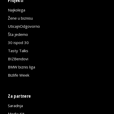
Projekti
Najkolega
Žene u biznisu
UticajnOdgovorno
Šta jedemo
30 ispod 30
Tasty Talks
BIZBendovi
BMW biznis liga
Bizlife Week
Za partnere
Saradnja
Media Kit