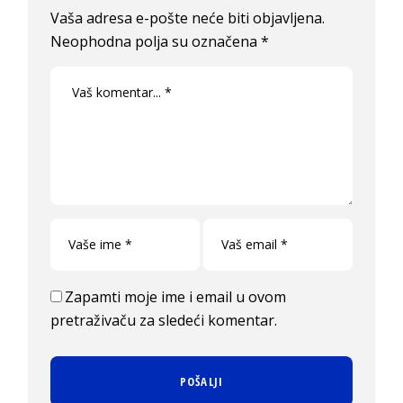
Vaša adresa e-pošte neće biti objavljena.
Neophodna polja su označena
*
Zapamti moje ime i email u ovom
pretraživaču za sledeći komentar.