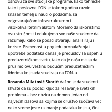
osnovu za sve studijske programe, kako tehničke
tako i poslovne. FON je tokom godina razvio
snažan temelj u nauci o podacima, sa
odgovarajućom infrastrukturom i
visokokvalitetnim alatom. Moramo da iskoristimo
ovu stručnost i edukujemo sve naše studente da
razumeju kako se podaci stvaraju, analiziraju i
koriste. Pismenost u pogledu pronalaženja i
upotrebe podataka danas je preduslov za uspeh u
preduzetničkom svetu, tako da je naša misija da
pružimo ovu veštinu budućim preduzetničkim
liderima koji sada studiraju
na FON-u.
Rosanda Milatović Skorić:
Važno je da studenti
shvate da su podaci ključ za rešavanje svetskih
problema – bez obzira na domen. Jedan od
najvećih izazova sa kojima se društvo suočava već
neko vreme jeste uzimanje podataka koji su, čini