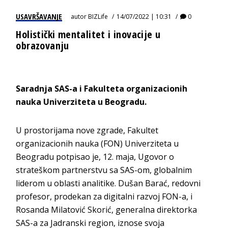
USAVRŠAVANJE
autor
BIZLife
14/07/2022 | 10:31
0
Holistički mentalitet i inovacije u
obrazovanju
Saradnja SAS-a i Fakulteta organizacionih
nauka Univerziteta u Beogradu.
U prostorijama nove zgrade, Fakultet
organizacionih nauka (FON) Univerziteta u
Beogradu potpisao je, 12. maja, Ugovor o
strateškom partnerstvu sa SAS-om, globalnim
liderom u oblasti analitike. Dušan Barać, redovni
profesor, prodekan za digitalni razvoj FON-a, i
Rosanda Milatović Skorić, generalna direktorka
SAS-
a za Jadranski region, iznose svoja