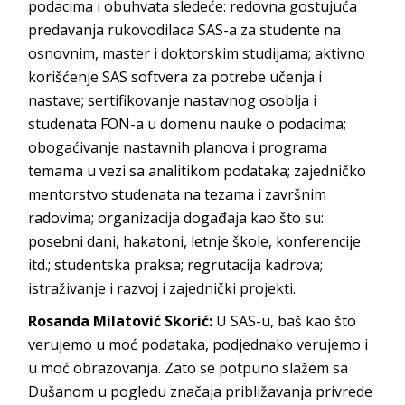
podacima i obuhvata sledeće: redovna gostujuća
predavanja rukovodilaca SAS-a za studente na
osnovnim, master i doktorskim studijama; aktivno
korišćenje SAS softvera za potrebe učenja i
nastave; sertifikovanje nastavnog osoblja i
studenata FON-a u domenu nauke o podacima;
obogaćivanje nastavnih planova i programa
temama u vezi sa analitikom podataka; zajedničko
mentorstvo studenata na tezama i završnim
radovima; organizacija događaja kao što su:
posebni dani, hakatoni, letnje škole, konferencije
itd.; studentska praksa; regrutacija kadrova;
istraživanje i razvoj i zajednički
projekti.
Rosanda Milatović Skorić:
U SAS-u, baš kao što
verujemo u moć podataka, podjednako verujemo i
u moć obrazovanja. Zato se potpuno slažem sa
Dušanom u pogledu značaja približavanja privrede