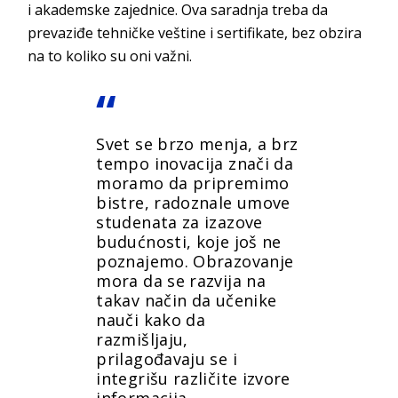
i akademske zajednice. Ova saradnja treba da
prevaziđe tehničke veštine i sertifikate, bez obzira
na to koliko su oni važni.
Svet se brzo menja, a brz
tempo inovacija znači da
moramo da pripremimo
bistre, radoznale umove
studenata za izazove
budućnosti, koje još ne
poznajemo. Obrazovanje
mora da se razvija na
takav način da učenike
nauči kako da
razmišljaju,
prilagođavaju se i
integrišu različite izvore