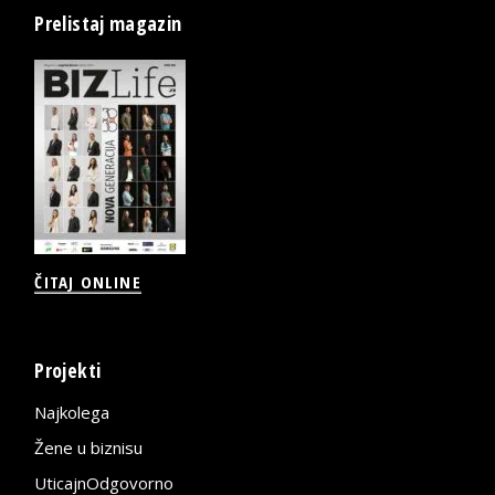
Prelistaj magazin
ČITAJ ONLINE
Projekti
Najkolega
Žene u biznisu
UticajnOdgovorno