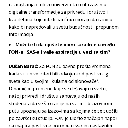
razmišljanja o ulozi univerziteta u ubrzavanju
digitalne transformacije za privredu i društvo i
kvalitetima koje mladi naučnici moraju da razviju
kako bi napredovali u svetu budućnosti, prepunom
in
formacija.
Možete li da opišete obim saradnje između
FON-a i SAS-a i vaše aspiracije u vezi sa tim?
Dušan Barać:
Za
FON
su davno prošla vremena
kada su univerziteti bili odvojeni od poslovnog
sveta kao u svojim „kulama od slonovače”.
Dinamične promene koje se dešavaju u svetu,
našoj privredi i društvu zahtevaju od naših
studenata da se što ranije na svom obrazovnom
putu upoznaju sa izazovima sa kojima će se suočiti
po završetku studija. FON je uložio značajan napor
da mapira poslovne potrebe u svojim nastavnim