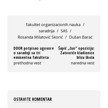
fakultet organizacionih nauka
/
saradnja
/
SAS
/
Rosanda Milatović Skorić
/
Dušan Barać
DDOR potpisao ugovore
Šapić „čuo“ opoziciju:
o saradnji sa tri
Zatvoriće kladionice
eminentna fakulteta
blizu škola
prethodna vest
naredna vest
OSTAVITE KOMENTAR