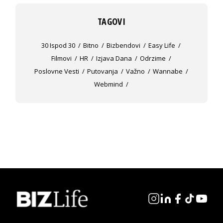
TAGOVI
30 Ispod 30
Bitno
Bizbendovi
Easy Life
Filmovi
HR
Izjava Dana
Odrzime
Poslovne Vesti
Putovanja
Važno
Wannabe
Webmind