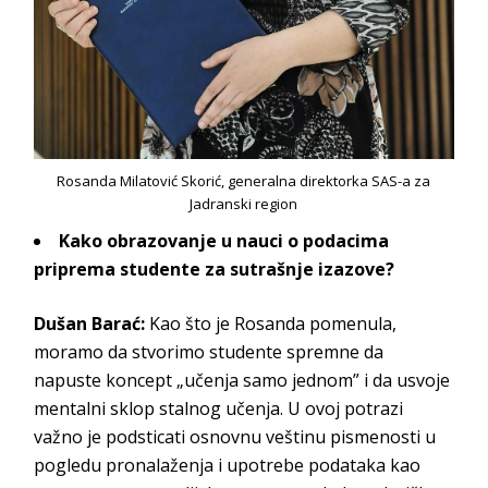
Rosanda Milatović Skorić, generalna direktorka SAS-a za
Jadranski region
Kako obrazovanje u nauci o podacima
priprema studente za sutrašnje izazove?
Dušan Barać:
Kao što je Rosanda pomenula,
moramo da stvorimo studente spremne da
napuste koncept „učenja samo jednom” i da usvoje
mentalni sklop stalnog učenja. U ovoj potrazi
važno je podsticati osnovnu veštinu pismenosti u
pogledu pronalaženja i upotrebe podataka kao