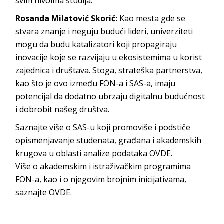
svim nivoim
a studija.
Rosanda Milatović Skorić:
Kao mesta gde se
stvara znanje i neguju budući lideri, univerziteti
mogu da budu katalizatori koji propagiraju
inovacije koje se razvijaju u ekosistemima u korist
zajednica i društava. Stoga, strateška partnerstva,
kao što je ovo između FON-a i SAS-a, imaju
potencijal da dodatno ubrzaju digitalnu budućnost
i dobrobit našeg
društva.
Saznajte više o SAS-u koji promoviše i podstiče
opismenjavanje studenata, građana i akademskih
krugova u oblasti analize podataka
OVDE
.
Više o akademskim i istraživačkim programima
FON-a, kao i o njegovim brojnim inicijativama,
saznajte
OVDE
.