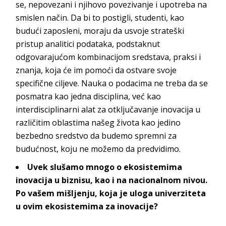
se, nepovezani i njihovo povezivanje i upotreba na
smislen način. Da bi to postigli, studenti, kao
budući zaposleni, moraju da usvoje strateški
pristup analitici podataka, podstaknut
odgovarajućom kombinacijom sredstava, praksi i
znanja, koja će im pomoći da ostvare svoje
specifične ciljeve. Nauka o podacima ne treba da se
posmatra kao jedna disciplina, već kao
interdisciplinarni alat za otključavanje inovacija u
različitim oblastima našeg života kao jedino
bezbedno sredstvo da budemo spremni za
budućnost, koju ne možemo da p
redvidimo.
Uvek slušamo mnogo o ekosistemima
inovacija u biznisu, kao i na nacionalnom nivou.
Po vašem mišljenju, koja je uloga univerziteta
u ovim ekosistemima za inovacije?