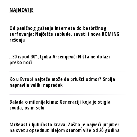
NAJNOVIJE
Od paničnog gašenja interneta do bezbrižnog
surfovanja: Najčešće zablude, saveti i nova ROMING
rešenja
„30 ispod 30“, Ljuba Arsenijević: Ništa ne dolazi
preko noći
Ko u Evropi najteže može da priušti odmor? Srbija
napravila veliki napredak
Balada o milenijalcima: Generaciji koja je stigla
svuda, osim sebi
MrBeast i ljubičasta krava: Zašto je najveći jutjuber
na svetu opsednut idejom starom više od 20 godina