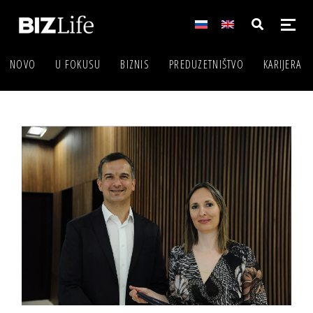
NOVO
U FOKUSU
BIZNIS
PREDUZETNIŠTVO
KARIJERA