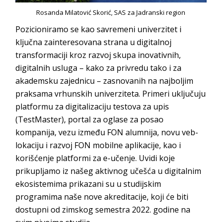
Rosanda Milatović Skorić, SAS za Jadranski region
Pozicioniramo se kao savremeni univerzitet i
ključna zainteresovana strana u digitalnoj
transformaciji kroz razvoj skupa inovativnih,
digitalnih usluga – kako za privredu tako i za
akademsku zajednicu – zasnovanih na najboljim
praksama vrhunskih univerziteta. Primeri uključuju
platformu za digitalizaciju testova za upis
(
TestMaster
), portal za oglase za posao
kompanija, vezu između FON alumnija, novu veb-
lokaciju i razvoj FON mobilne aplikacije, kao i
korišćenje platformi za e-učenje. Uvidi koje
prikupljamo iz našeg aktivnog učešća u digitalnim
ekosistemima prikazani su u studijskim
programima naše nove akreditacije, koji će biti
dostupni od zimskog semestra 2022. godine na