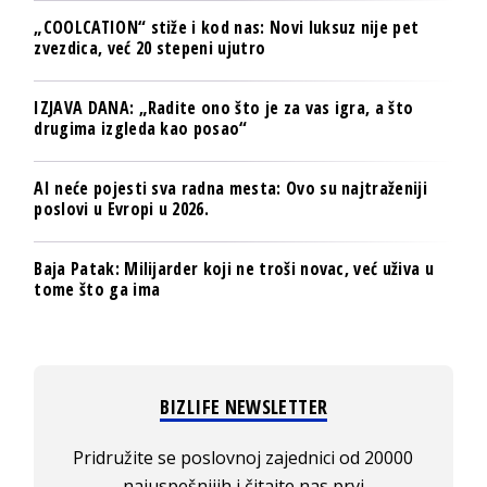
„COOLCATION“ stiže i kod nas: Novi luksuz nije pet
zvezdica, već 20 stepeni ujutro
IZJAVA DANA: „Radite ono što je za vas igra, a što
drugima izgleda kao posao“
AI neće pojesti sva radna mesta: Ovo su najtraženiji
poslovi u Evropi u 2026.
Baja Patak: Milijarder koji ne troši novac, već uživa u
tome što ga ima
BIZLIFE NEWSLETTER
Pridružite se poslovnoj zajednici od 20000
najuspešnijih i čitajte nas prvi