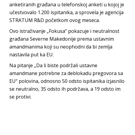
anketiranih građana u telefonskoj anketi u kojoj je
učestvovalo 1.200 ispitanika, a sprovela je agencija
STRATUM R&D početkom ovog meseca.
Ovo istraživanje „Fokusa“ pokazuje i neutralnost
građana Severne Makedonije prema ustavnim
amandmanima koji su neophodni da bi zemlja
nastavila put ka EU.
Na pitanje „Da li biste podržali ustavne
amandmane potrebne za deblokadu pregovora sa
EU“ polovina, odnosno 50 odsto ispitanika izjasnilo
se neutralno, 35 odsto ih podržava, a 19 odsto im
se protivi.