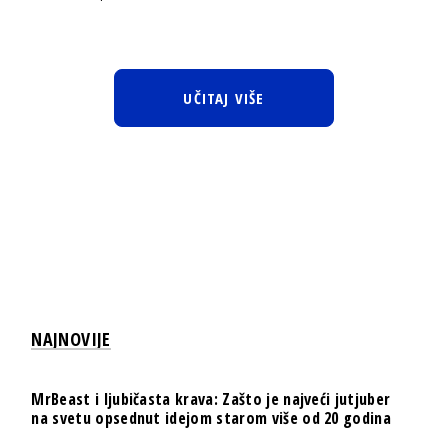
UČITAJ VIŠE
NAJNOVIJE
MrBeast i ljubičasta krava: Zašto je najveći jutjuber
na svetu opsednut idejom starom više od 20 godina