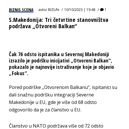
BIZNIS SCENA
autor
BIZLife
10/10/2023 | 19:48
1
S.Makedonija: Tri četvrtine stanovništva
podržava „Otvoreni Balkan“
Čak 76 odsto ispitanika u Severnoj Makedoniji
izrazilo je podršku inicijativi „Otvoreni Balkan“,
pokazalo je najnovije istraživanje koje je objavio
„Fokus“.
Pored podrške „Otvorenom Balkanu“, ispitanici su
dali snažnu podršku integraciji Severne
Makedonije u EU, gde je više od 68 odsto
odgovorilo da je za članstvo u EU.
Članstvo u NATO podržava više od 72 odsto