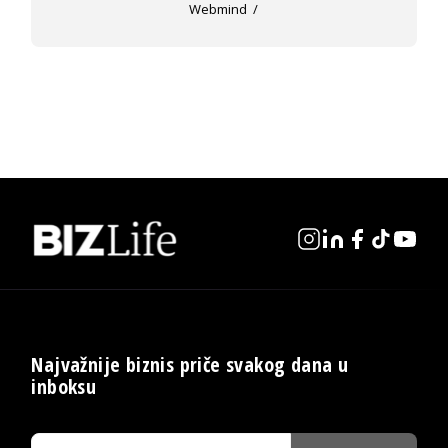
Webmind
Najvažnije biznis priče svakog dana u
inboksu