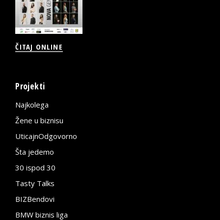
ČITAJ ONLINE
Projekti
Najkolega
Žene u biznisu
UticajnOdgovorno
Šta jedemo
30 ispod 30
Tasty Talks
BIZBendovi
BMW biznis liga