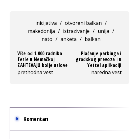
inicijativa
/
otvoreni balkan
/
makedonija
/
istrazivanje
/
unija
/
nato
/
anketa
/
balkan
Više od 1.000 radnika
Plaćanje parkinga i
Tesle u Nemačkoj
gradskog prevoza i u
ZAHTEVAJU bolje uslove
Yettel aplikaciji
prethodna vest
naredna vest
Komentari