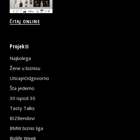
ČITAJ ONLINE
Projekti
Najkolega
Žene u biznisu
UticajnOdgovorno
Šta jedemo
30 ispod 30
Tasty Talks
BIZBendovi
BMW biznis liga
Bizlife Week