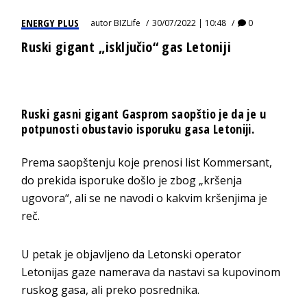
ENERGY PLUS
autor
BIZLife
30/07/2022 | 10:48
0
Ruski gigant „isključio“ gas Letoniji
Ruski gasni gigant Gasprom saopštio je da je u
potpunosti obustavio isporuku gasa Letoniji.
Prema saopštenju koje prenosi list Kommersant,
do prekida isporuke došlo je zbog „kršenja
ugovora“, ali se ne navodi o kakvim kršenjima je
reč.
U petak je objavljeno da Letonski operator
Letonijas gaze namerava da nastavi sa kupovinom
ruskog gasa, ali preko posrednika.