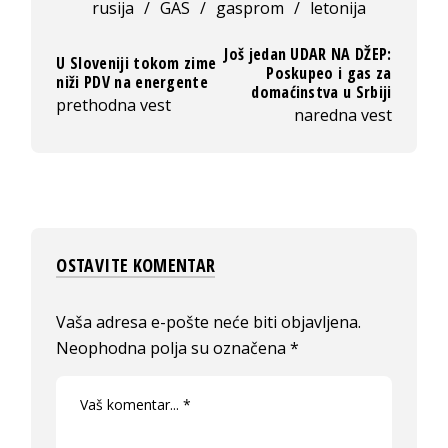
rusija
/
GAS
/
gasprom
/
letonija
Još jedan UDAR NA DŽEP:
U Sloveniji tokom zime
Poskupeo i gas za
niži PDV na energente
domaćinstva u Srbiji
prethodna vest
naredna vest
OSTAVITE KOMENTAR
Vaša adresa e-pošte neće biti objavljena.
Neophodna polja su označena
*