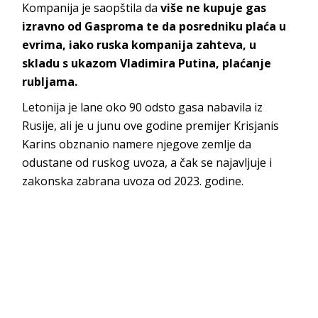
Kompanija je saopštila da
više ne kupuje gas
izravno od Gasproma te da posredniku plaća u
evrima, iako ruska kompanija zahteva, u
skladu s ukazom Vladimira Putina, plaćanje
rubljama.
Letonija je lane oko 90 odsto gasa nabavila iz
Rusije, ali je u junu ove godine premijer Krisjanis
Karins obznanio namere njegove zemlje da
odustane od ruskog uvoza, a čak se najavljuje i
zakonska zabrana uvoza od 2023. godine.