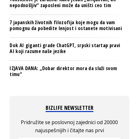
nepodnošljiv“ zaposleni može da uništi ceo tim
7 japanskih životnih filozofija koje mogu da vam
pomognu da pobedite lenjost i ostanete motivisani
Dok AI giganti grade ChatGPT, srpski startap pravi
AI koji razume naše jezike
IZJAVA DANA: „Dobar direktor mora da služi svom
timu“
BIZLIFE NEWSLETTER
Pridružite se poslovnoj zajednici od 20000
najuspešnijih i čitajte nas prvi