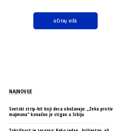
UČITAJ VIŠE
NAJNOVIJE
Svetski strip-hit koji deca obožavaju: „Zeka protiv
majmuna“ konačno je stigao u Srbiju
Toksičnost je zarazna: Kako jedan „briljantan, ali