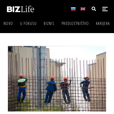
NOVO
U FOKUSU
BIZNIS
PREDUZETNIŠTVO
KARIJERA