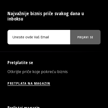
Najvažnije biznis priče svakog dana u
inboksu
PRIJAVI SE
Pretplatite se
Otkrijte priče koje pokreću biznis
PRETPLATA NA MAGAZIN
Prelistaj magazin