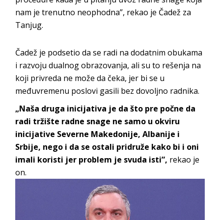
nam je trenutno neophodna”, rekao je Čadež za
Tanjug.
Čadež je podsetio da se radi na dodatnim obukama
i razvoju dualnog obrazovanja, ali su to rešenja na
koji privreda ne može da čeka, jer bi se u
međuvremenu poslovi gasili bez dovoljno radnika.
„Naša druga inicijativa je da što pre počne da
radi tržište radne snage ne samo u okviru
inicijative Severne Makedonije, Albanije i
Srbije, nego i da se ostali pridruže kako bi i oni
imali koristi jer problem je svuda isti”,
rekao je
on.