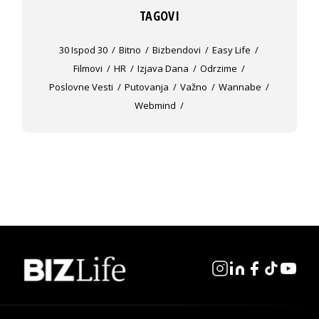
TAGOVI
30 Ispod 30
Bitno
Bizbendovi
Easy Life
Filmovi
HR
Izjava Dana
Odrzime
Poslovne Vesti
Putovanja
Važno
Wannabe
Webmind