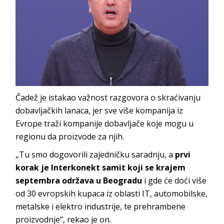
Čadež je istakao važnost razgovora o skraćivanju
dobavljačkih lanaca, jer sve više kompanija iz
Evrope traži kompanije dobavljače koje mogu u
regionu da proizvode za njih.
„Tu smo dogovorili zajedničku saradnju, a
prvi
korak je Interkonekt samit koji se krajem
septembra održava u Beogradu
i gde će doći više
od 30 evropskih kupaca iz oblasti IT, automobilske,
metalske i elektro industrije, te prehrambene
proizvodnje”, rekao je on.