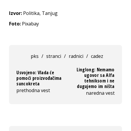
Izvor:
Politika, Tanjug
Foto:
Pixabay
pks
/
stranci
/
radnici
/
cadez
Linglong: Nemamo
Usvojeno: Vlada će
ugovor sa Alfa
pomoći proizvođačima
tehniksom i ne
suncokreta
dugujemo im ništa
prethodna vest
naredna vest