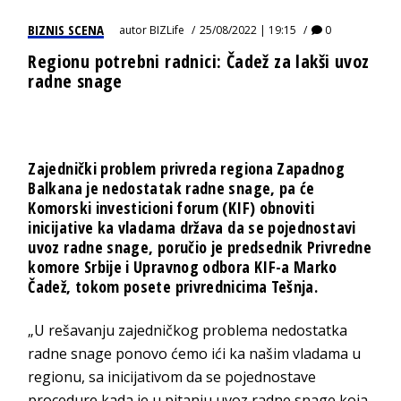
BIZNIS SCENA
autor
BIZLife
25/08/2022 | 19:15
0
Regionu potrebni radnici: Čadež za lakši uvoz
radne snage
Zajednički problem privreda regiona Zapadnog
Balkana je nedostatak radne snage, pa će
Komorski investicioni forum (KIF) obnoviti
inicijative ka vladama država da se pojednostavi
uvoz radne snage, poručio je predsednik Privredne
komore Srbije i Upravnog odbora KIF-a Marko
Čadež, tokom posete privrednicima Tešnja.
„U rešavanju zajedničkog problema nedostatka
radne snage ponovo ćemo ići ka našim vladama u
regionu, sa inicijativom da se pojednostave
procedure kada je u pitanju uvoz radne snage koja