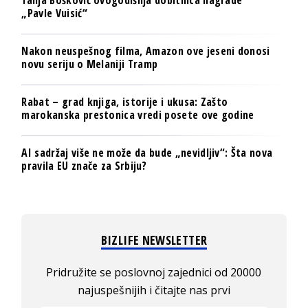
Tanja Bošković ovogodišnja dobitnica nagrade
„Pavle Vuisić“
Nakon neuspešnog filma, Amazon ove jeseni donosi
novu seriju o Melaniji Tramp
Rabat – grad knjiga, istorije i ukusa: Zašto
marokanska prestonica vredi posete ove godine
AI sadržaj više ne može da bude „nevidljiv“: Šta nova
pravila EU znače za Srbiju?
BIZLIFE NEWSLETTER
Pridružite se poslovnoj zajednici od 20000
najuspešnijih i čitajte nas prvi