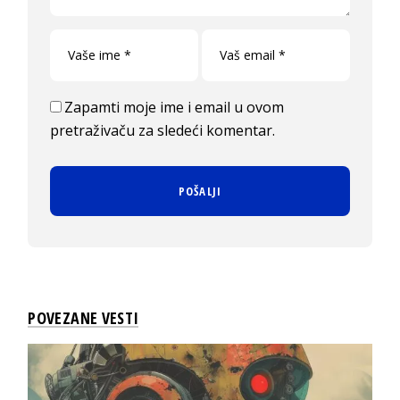
Zapamti moje ime i email u ovom
pretraživaču za sledeći komentar.
POVEZANE VESTI