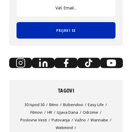
PRIJAVI SE
TAGOVI
30 Ispod 30
Bitno
Bizbendovi
Easy Life
Filmovi
HR
Izjava Dana
Odrzime
Poslovne Vesti
Putovanja
Važno
Wannabe
Webmind