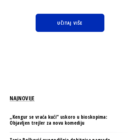
UČITAJ VIŠE
NAJNOVIJE
„Kengur se vraća kući“ uskoro u bioskopima:
Objavljen trejler za novu komediju