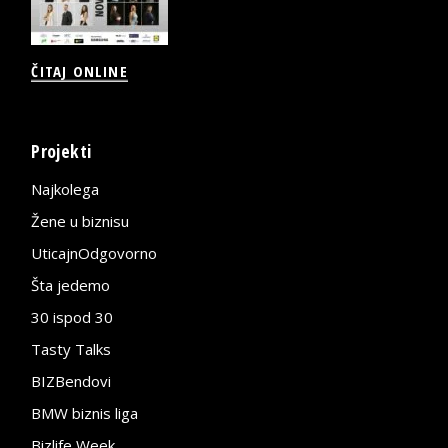
ČITAJ ONLINE
Projekti
Najkolega
Žene u biznisu
UticajnOdgovorno
Šta jedemo
30 ispod 30
Tasty Talks
BIZBendovi
BMW biznis liga
Bizlife Week