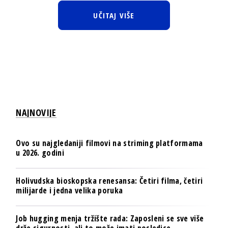
UČITAJ VIŠE
NAJNOVIJE
Ovo su najgledaniji filmovi na striming platformama
u 2026. godini
Holivudska bioskopska renesansa: Četiri filma, četiri
milijarde i jedna velika poruka
Job hugging menja tržište rada: Zaposleni se sve više
drže sigurnosti, ali to može imati posledice