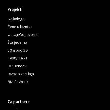
Projekti
Najkolega
Žene u biznisu
UticajnOdgovorno
Šta jedemo
30 ispod 30
Tasty Talks
BIZBendovi
BMW biznis liga
Bizlife Week
Za partnere