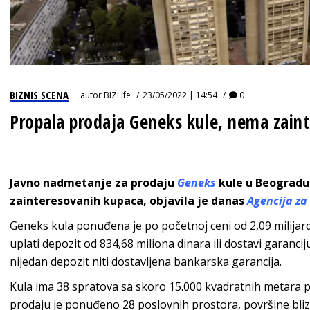
BIZNIS SCENA
autor
BIZLife
23/05/2022 | 14:54
0
Propala prodaja Geneks kule, nema zain
Javno nadmetanje za prodaju
Geneks
kule u Beogradu 
zainteresovanih kupaca, objavila je danas
Agencija za
Geneks kula ponuđena je po početnoj ceni od 2,09 milijard
uplati depozit od 834,68 miliona dinara ili dostavi garanci
nijedan depozit niti dostavljena bankarska garancija.
Kula ima 38 spratova sa skoro 15.000 kvadratnih metara 
prodaju je ponuđeno 28 poslovnih prostora, površine blizu