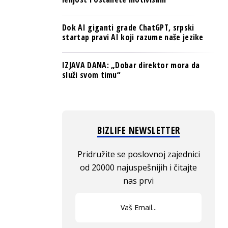
Dok AI giganti grade ChatGPT, srpski
startap pravi AI koji razume naše jezike
IZJAVA DANA: „Dobar direktor mora da
služi svom timu“
BIZLIFE NEWSLETTER
Pridružite se poslovnoj zajednici
od 20000 najuspešnijih i čitajte
nas prvi