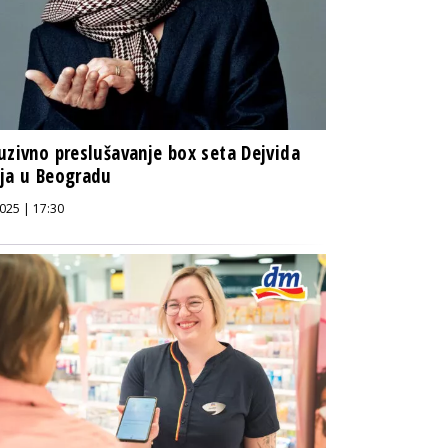
uzivno preslušavanje box seta Dejvida
ja u Beogradu
025 | 17:30