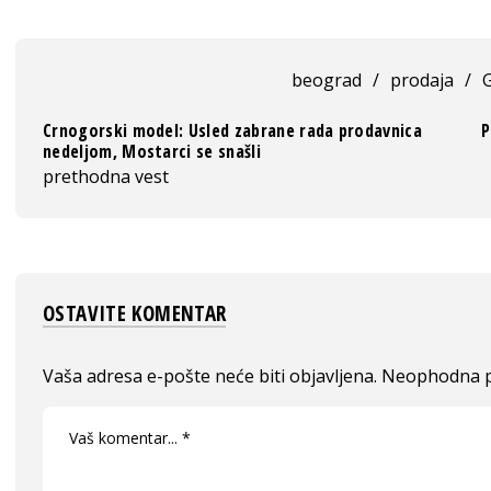
beograd
/
prodaja
/
Crnogorski model: Usled zabrane rada prodavnica
P
nedeljom, Mostarci se snašli
prethodna vest
OSTAVITE KOMENTAR
Vaša adresa e-pošte neće biti objavljena.
Neophodna p