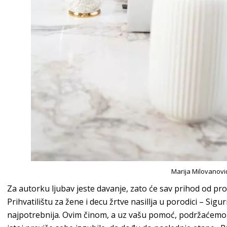
Marija Milovanovi
Za autorku ljubav jeste davanje, zato će sav prihod od prod
Prihvatilištu za žene i decu žrtve nasillja u porodici – Si
najpotrebnija. Ovim činom, a uz vašu pomoć, podržaćemo on