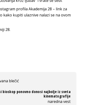
tovanja kroz ljubav“ i vrate se sebi.
stagram profila Akademija 28 – link za
 kako kupiti ulaznive nalazi se na ovom
ji 28.
ivana blečić
i bioskop ponovno donosi najbolje iz sveta
kinematografije
naredna vest