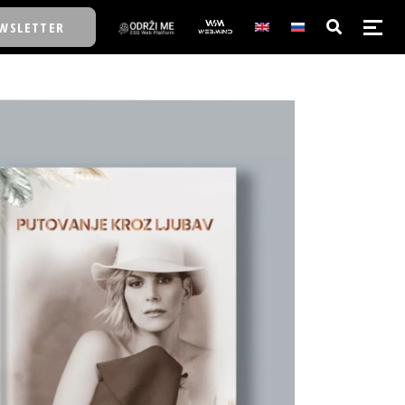
WSLETTER
E/SCHOOL
E/SCHOOL
A
A