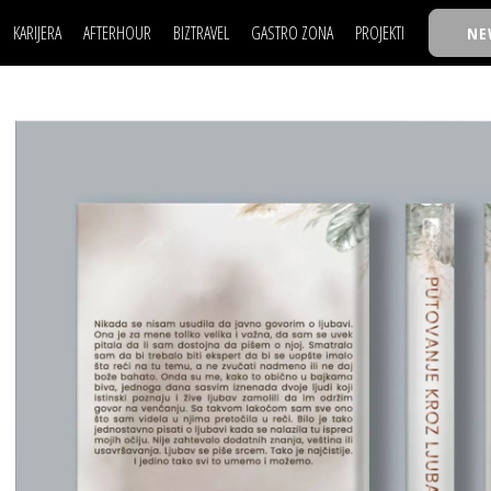
KARIJERA
AFTERHOUR
BIZTRAVEL
GASTRO ZONA
PROJEKTI
NE
POSAO
FILM I SCENA
NAJKOLEGA
LJUDI (HR)
KNJIGE
TASTY TALKS
POSAO
FILM I SCENA
NAJKOLEGA
JE
MOJ UGAO
AUTO SVET
30 ISPOD 30
LJUDI (HR)
KNJIGE
TASTY TALKS
USAVRŠAVANJE
STIL
BACK TO OFFIC
JE
MOJ UGAO
AUTO SVET
30 ISPOD 30
KNOW-HOW
WELLBEING
BIZBENDOVI
USAVRŠAVANJE
STIL
BACK TO OFFIC
BIZKOLEGIJUM
KNOW-HOW
WELLBEING
BIZBENDOVI
BMW BIZNIS LIG
BIZKOLEGIJUM
BIZLIFE WEEK
BMW BIZNIS LIG
IZJAVA GODINE
BIZLIFE WEEK
IZJAVA GODINE