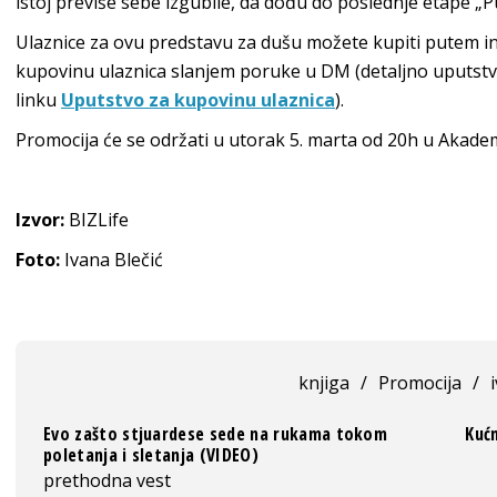
istoj previše sebe izgubile, da dođu do poslednje etape „Pu
Ulaznice za ovu predstavu za dušu možete kupiti putem in
kupovinu ulaznica slanjem poruke u DM (detaljno uputstvo
linku
Uputstvo za kupovinu ulaznica
).
Promocija će se održati u utorak 5. marta od 20h u Akademi
Izvor:
BIZLife
Foto:
Ivana Blečić
knjiga
/
Promocija
/
Evo zašto stjuardese sede na rukama tokom
Kućn
poletanja i sletanja (VIDEO)
prethodna vest