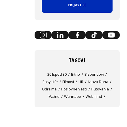
PRIJAVI SE
TAGOVI
30 Ispod 30
Bitno
Bizbendovi
Easy Life
Filmovi
HR
Izjava Dana
Odrzime
Poslovne Vesti
Putovanja
Važno
Wannabe
Webmind