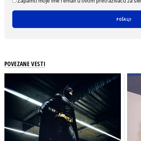
Zapamti moje ime i email u ovom pretraživaču za sl
POVEZANE VESTI