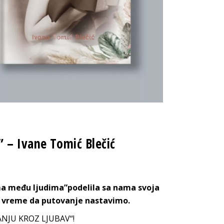
” – Ivane Tomić Blečić
Sama među ljudima”podelila sa nama svoja
je vreme da putovanje nastavimo.
VANJU KROZ LJUBAV“!