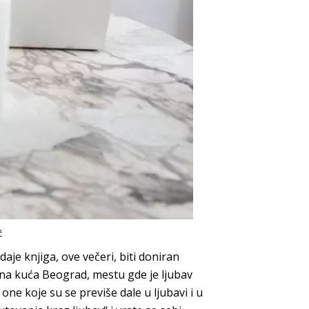
ć
aje knjiga, ove večeri, biti doniran
gurna kuća Beograd, mestu gde je ljubav
e koje su se previše dale u ljubavi i u