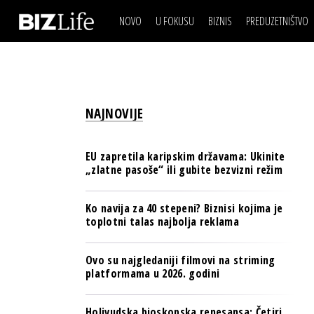
NOVO
U FOKUSU
BIZNIS
PREDUZETNIŠTVO
IZJAVA DANA
BIZNIS SCENA
VIDEO
REAL ESTATE
IZJAVA DANA
BIZNIS SCENA
BREND I KOMUNIKACI
VIDEO
REAL ESTATE
ESG & ENERGY
NAJNOVIJE
BREND I KOMUNIKACI
BANKE
ESG & ENERGY
OSIGURANJE
EU zapretila karipskim državama: Ukinite
BANKE
„zlatne pasoše“ ili gubite bezvizni režim
TECH I AI
OSIGURANJE
BIZNIS & SPORT
Ko navija za 40 stepeni? Biznisi kojima je
TECH I AI
toplotni talas najbolja reklama
PULS REGIONA
BIZNIS & SPORT
NOVO NA RAFU
Ovo su najgledaniji filmovi na striming
PULS REGIONA
platformama u 2026. godini
NOVO NA RAFU
Holivudska bioskopska renesansa: Četiri