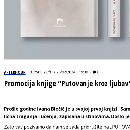
AFTERHOUR
autor
BIZLife
28/02/2024 | 19:30
0
Promocija knjige “Putovanje kroz ljubav
Prošle godine Ivana Blečić je u svojoj prvoj knjizi “
lična traganja i učenja, zapisana u stihovima. Došlo 
Zato vas pozivamo da nam se sada pridružite na „PUTO