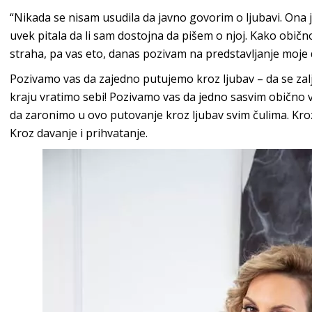
“Nikada se nisam usudila da javno govorim o ljubavi. Ona j
uvek pitala da li sam dostojna da pišem o njoj. Kako obično
straha, pa vas eto, danas pozivam na predstavljanje moje 
Pozivamo vas da zajedno putujemo kroz ljubav – da se za
kraju vratimo sebi! Pozivamo vas da jedno sasvim obično
da zaronimo u ovo putovanje kroz ljubav svim čulima. Kroz 
Kroz davanje i prihvatanje.