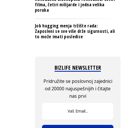
filma, četiri milijarde i jedna velika
poruka
Job hugging menja tržište rada:
Zaposleni se sve više drže sigurnosti, ali
to može imati posledice
BIZLIFE NEWSLETTER
Pridružite se poslovnoj zajednici
od 20000 najuspešnijih i čitajte
nas prvi