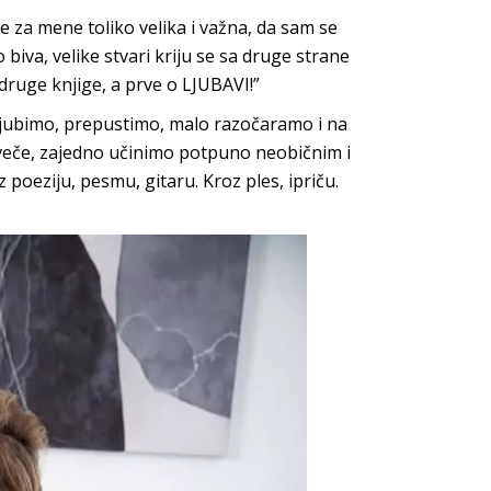
e za mene toliko velika i važna, da sam se
 biva, velike stvari kriju se sa druge strane
druge knjige, a prve o LJUBAVI!”
ljubimo, prepustimo, malo razočaramo i na
 veče, zajedno učinimo potpuno neobičnim i
poeziju, pesmu, gitaru. Kroz ples, ipriču.