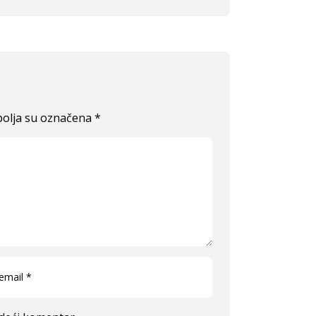
olja su označena
*