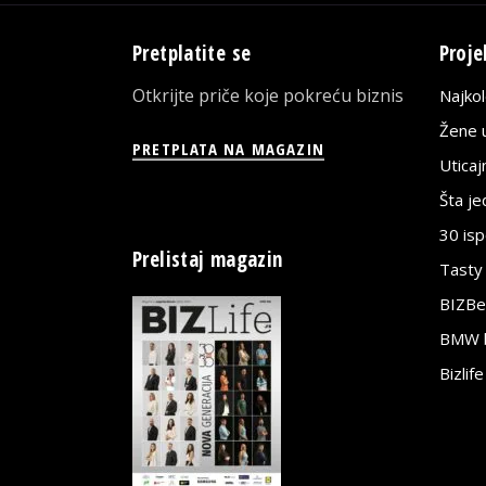
Pretplatite se
Proje
Otkrijte priče koje pokreću biznis
Najko
Žene u
PRETPLATA NA MAGAZIN
Utica
Šta j
30 is
Prelistaj magazin
Tasty
BIZBe
BMW bi
Bizlif