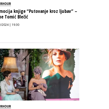
ERHOUR
mocija knjige “Putovanje kroz ljubav” –
ne Tomić Blečić
2/2024 | 19:30
ERHOUR