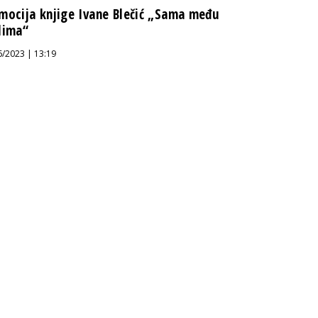
mocija knjige Ivane Blečić „Sama među
dima“
6/2023 | 13:19