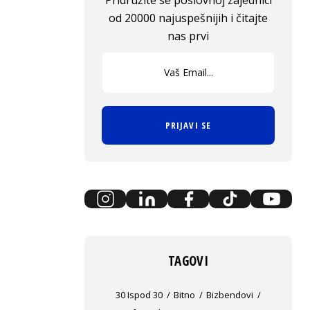
Pridružite se poslovnoj zajednici
od 20000 najuspešnijih i čitajte
nas prvi
PRIJAVI SE
TAGOVI
30 Ispod 30
Bitno
Bizbendovi