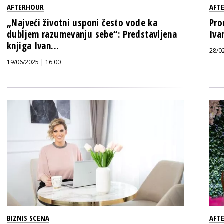
AFTERHOUR
AFT
„Najveći životni usponi često vode ka
Pro
dubljem razumevanju sebe“: Predstavljena
Iva
knjiga Ivan...
28/0
19/06/2025 | 16:00
BIZNIS SCENA
AFT