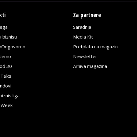
kti
Za partnere
lega
Saradnja
 biznisu
Media Kit
jnOdgovorno
Pretplata na magazin
edemo
Newsletter
pod 30
Arhiva magazina
 Talks
ndovi
znis liga
e Week