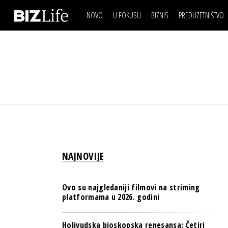
NOVO
U FOKUSU
BIZNIS
PREDUZETNIŠTVO
IZJAVA DANA
BIZNIS SCENA
VIDEO
REAL ESTATE
IZJAVA DANA
BIZNIS SCENA
BREND I KOMUNIKACI
VIDEO
REAL ESTATE
ESG & ENERGY
BREND I KOMUNIKACI
BANKE
ESG & ENERGY
OSIGURANJE
BANKE
TECH I AI
OSIGURANJE
BIZNIS & SPORT
NAJNOVIJE
TECH I AI
PULS REGIONA
BIZNIS & SPORT
NOVO NA RAFU
Ovo su najgledaniji filmovi na striming
PULS REGIONA
platformama u 2026. godini
NOVO NA RAFU
Holivudska bioskopska renesansa: Četiri