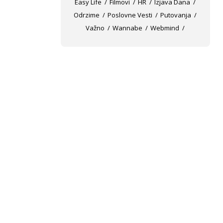
Easy Life
Filmovi
HR
Izjava Dana
Odrzime
Poslovne Vesti
Putovanja
Važno
Wannabe
Webmind