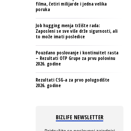
filma, četiri milijarde i jedna velika
poruka
Job hugging menja tržište rada:
Zaposleni se sve više drže sigurnosti, ali
to može imati posledice
Pouzdano poslovanje i kontinuitet rasta
– Rezultati OTP Grupe za prvu polovinu
2026. godine
Rezultati CSG-a za prvo polugodište
2026. godine
BIZLIFE NEWSLETTER