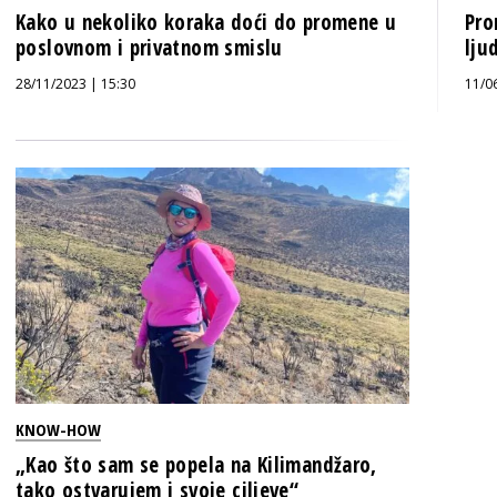
Kako u nekoliko koraka doći do promene u
Pro
poslovnom i privatnom smislu
lju
28/11/2023 | 15:30
11/0
KNOW-HOW
„Kao što sam se popela na Kilimandžaro,
tako ostvarujem i svoje ciljeve“