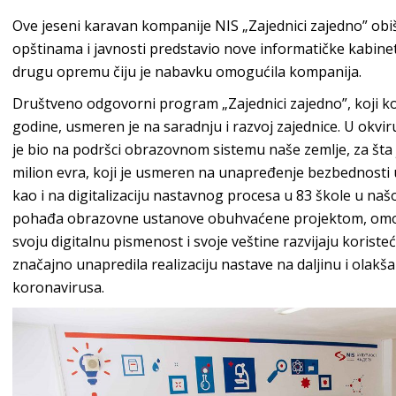
Ove jeseni karavan kompanije NIS „Zajednici zajedno” obi
opštinama i javnosti predstavio nove informatičke kabin
drugu opremu čiju je nabavku omogućila kompanija.
Društveno odgovorni program „Zajednici zajedno”, koji 
godine, usmeren je na saradnju i razvoj zajednice. U okv
je bio na podršci obrazovnom sistemu naše zemlje, za šta 
milion evra, koji je usmeren na unapređenje bezbednosti 
kao i na digitalizaciju nastavnog procesa u 83 škole u našoj
pohađa obrazovne ustanove obuhvaćene projektom, omo
svoju digitalnu pismenost i svoje veštine razvijaju koris
značajno unapredila realizaciju nastave na daljinu i olakš
koronavirusa.