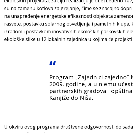
ekoloških projekata, za čiju realizaciju je obezbeđeno 10
su na zamenu kotlova za grejanje, čime se značajno dopr
na unapređenje energetske efikasnosti objekata zamenom t
rasvete, postavku solarnog osvetljenja i pametnih klupa, 
izradom i postavkom inovativnih ekoloških parkovskih ele
ekološke slike u 12 lokalnih zajednica u kojima će projekti 
Program „Zajednici zajedno” 
2009. godine, a u njemu učest
partnerskih gradova i opština 
Kanjiže do Niša.
U okviru ovog programa društvene odgovornosti do sada j