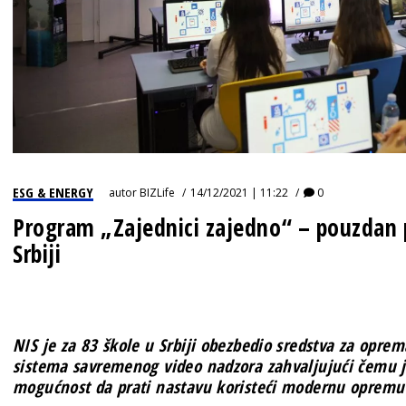
ESG & ENERGY
autor
BIZLife
14/12/2021 | 11:22
0
Program „Zajednici zajedno“ – pouzdan p
Srbiji
NIS je za 83 škole u Srbiji obezbedio sredstva
za oprem
sistema savremenog video nadzora zahvaljujući čemu j
mogućnost da prati nastavu koristeći modernu opremu