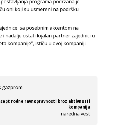
 uspostavljanja programa podržana je
iču oni koji su usmereni na podršku
zajednice, sa posebnim akcentom na
i nadalje ostati lojalan partner zajednici u
teta kompanije”, ističu u ovoj kompaniji.
s gazprom
cept rodne ravnopravnosti kroz aktivnosti
kompanija
naredna vest