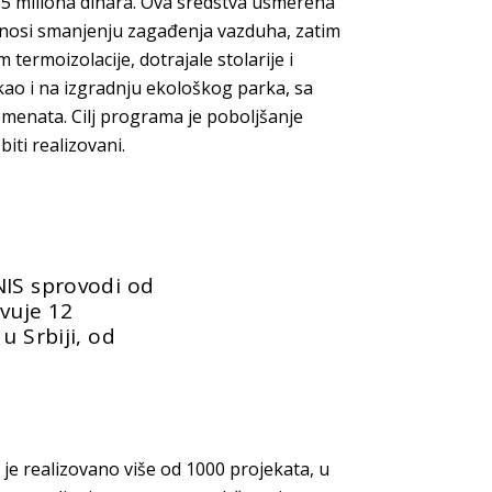
7,5 miliona dinara. Ova sredstva usmerena
inosi smanjenju zagađenja vazduha, zatim
ermoizolacije, dotrajale stolarije i
kao i na izgradnju ekološkog parka, sa
menata. Cilj programa je poboljšanje
biti realizovani.
NIS sprovodi od
vuje 12
u Srbiji, od
e realizovano više od 1000 projekata, u