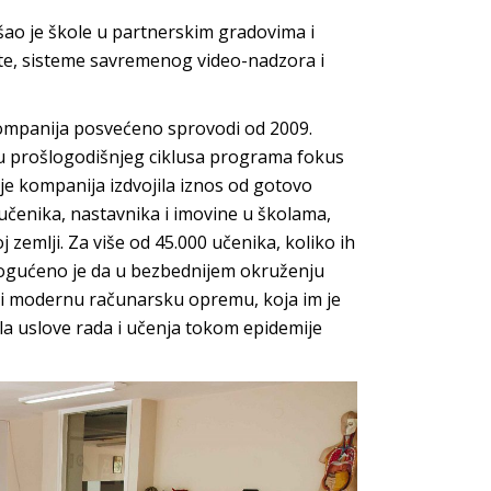
šao je škole u partnerskim gradovima i
ete, sisteme savremenog video-nadzora i
kompanija posvećeno sprovodi od 2009.
iru prošlogodišnjeg ciklusa programa fokus
je kompanija izdvojila iznos od gotovo
učenika, nastavnika i imovine u školama,
 zemlji. Za više od 45.000 učenika, koliko ih
gućeno je da u bezbednijem okruženju
teći modernu računarsku opremu, koja im je
ala uslove rada i učenja tokom epidemije