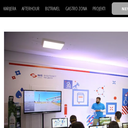
KARIJERA
AFTERHOUR
BIZTRAVEL
GASTRO ZONA
PROJEKTI
NE
POSAO
FILM I SCENA
NAJKOLEGA
LJUDI (HR)
KNJIGE
TASTY TALKS
POSAO
FILM I SCENA
NAJKOLEGA
JE
MOJ UGAO
AUTO SVET
30 ISPOD 30
LJUDI (HR)
KNJIGE
TASTY TALKS
USAVRŠAVANJE
STIL
BACK TO OFFIC
JE
MOJ UGAO
AUTO SVET
30 ISPOD 30
KNOW-HOW
WELLBEING
BIZBENDOVI
USAVRŠAVANJE
STIL
BACK TO OFFIC
BIZKOLEGIJUM
KNOW-HOW
WELLBEING
BIZBENDOVI
BMW BIZNIS LIG
BIZKOLEGIJUM
BIZLIFE WEEK
BMW BIZNIS LIG
IZJAVA GODINE
BIZLIFE WEEK
IZJAVA GODINE