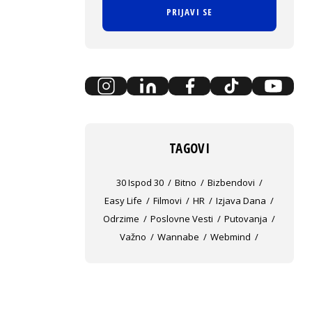
PRIJAVI SE
TAGOVI
30 Ispod 30
Bitno
Bizbendovi
Easy Life
Filmovi
HR
Izjava Dana
Odrzime
Poslovne Vesti
Putovanja
Važno
Wannabe
Webmind