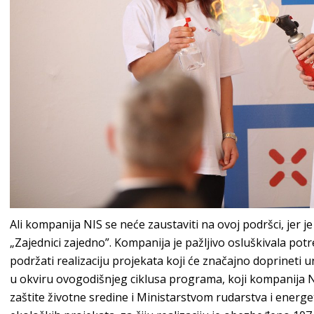
Ali kompanija NIS se neće zaustaviti na ovoj podršci, jer 
„Zajednici zajedno”. Kompanija je pažljivo osluškivala pot
podržati realizaciju projekata koji će značajno doprineti u
u okviru ovogodišnjeg ciklusa programa, koji kompanija N
zaštite životne sredine i Ministarstvom rudarstva i energe