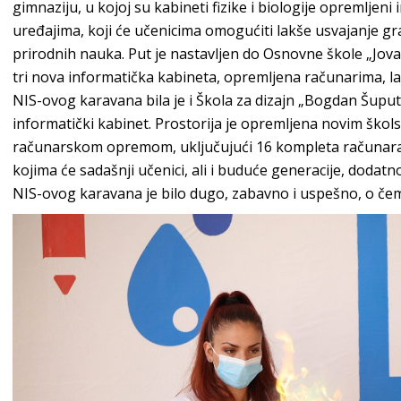
gimnaziju, u kojoj su kabineti fizike i biologije opremljen
uređajima, koji će učenicima omogućiti lakše usvajanje gra
prirodnih nauka. Put je nastavljen do Osnovne škole „Jovan
tri nova informatička kabineta, opremljena računarima, l
NIS-ovog karavana bila je i Škola za dizajn „Bogdan Šuput
informatički kabinet. Prostorija je opremljena novim šk
računarskom opremom, uključujući 16 kompleta računara, 
kojima će sadašnji učenici, ali i buduće generacije, dodat
NIS-ovog karavana je bilo dugo, zabavno i uspešno, o če