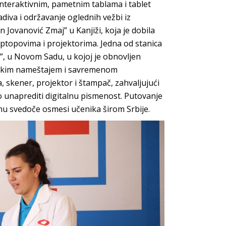
i interaktivnim, pametnim tablama i tablet
diva i održavanje oglednih vežbi iz
 Jovanović Zmaj” u Kanjiži, koja je dobila
aptopovima i projektorima. Jedna od stanica
”, u Novom Sadu, u kojoj je obnovljen
olskim nameštajem i savremenom
skener, projektor i štampač, zahvaljujući
no unaprediti digitalnu pismenost. Putovanje
mu svedoče osmesi učenika širom Srbije.