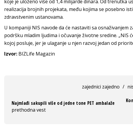
koje je uloženo više od 1,4 milijarde dinara. Od trenutka
realizacija brojnih projekata, među kojima se posebno ist
zdravstvenim ustanovama.
U kompaniji NIS navode da će nastaviti sa osnaživanjem 
podršku mladim ljudima i očuvanje životne sredine. „NIS će 
kojoj posluje, jer je ulaganje u njen razvoj jedan od priori
Izvor:
BIZLife Magazin
zajednici zajedno
/
ni
Kon
Najmlađi sakupili više od jedne tone PET ambalaže
prethodna vest