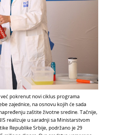
je već pokrenut novi ciklus programa
rebe zajednice, na osnovu kojih će sada
napređenju zaštite životne sredine. Tačnije,
IS realizuje u saradnji sa Ministarstvom
tike Republike Srbije, podržano je 29