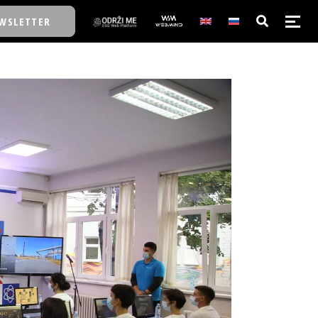
WSLETTER
E/SCHOOL
E/SCHOOL
A
A