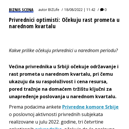
BIZNIS SCENA
autor
BIZLife
18/08/2022 | 11:42
0
Privrednici optimisti: Očekuju rast prometa u
narednom kvartalu
Kakve prilike očekuju privrednici u narednom periodu?
Većina privrednika u Srbiji očekuje održavanje i
rast prometa u narednom kvartalu, pri čemu
ukazuju da su raspoloživost i cena resursa,
pored tražnje na domaćem tržištu ključni za
unapređenje poslovanja u narednom kvartalu.
Prema podacima ankete
Privredne komore Srbije
o poslovnoj aktivnosti privrednih subjekata
realizovane u julu 2022. godine, tri četvrtine