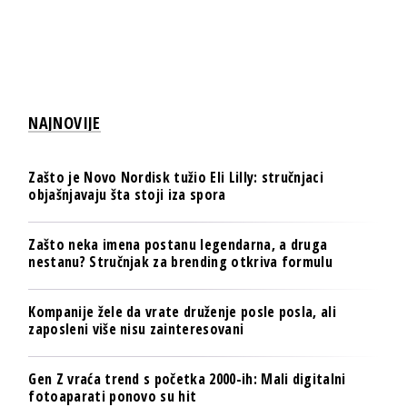
NAJNOVIJE
Zašto je Novo Nordisk tužio Eli Lilly: stručnjaci
objašnjavaju šta stoji iza spora
Zašto neka imena postanu legendarna, a druga
nestanu? Stručnjak za brending otkriva formulu
Kompanije žele da vrate druženje posle posla, ali
zaposleni više nisu zainteresovani
Gen Z vraća trend s početka 2000-ih: Mali digitalni
fotoaparati ponovo su hit