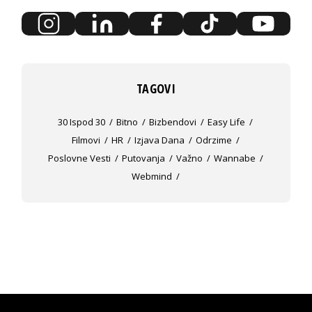
TAGOVI
30 Ispod 30
Bitno
Bizbendovi
Easy Life
Filmovi
HR
Izjava Dana
Odrzime
Poslovne Vesti
Putovanja
Važno
Wannabe
Webmind