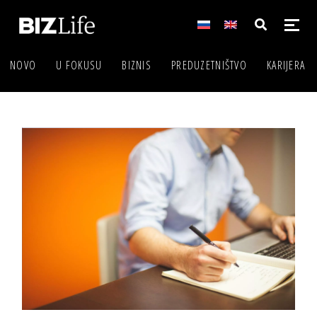
NOVO
U FOKUSU
BIZNIS
PREDUZETNIŠTVO
KARIJERA