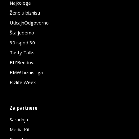
Najkolega
Žene u biznisu
UticajnOdgovorno
Šta jedemo
30 ispod 30
Tasty Talks
BIZBendovi
BMW biznis liga
Bizlife Week
Za partnere
Saradnja
Media Kit