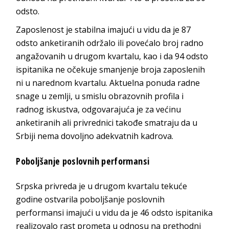
odsto.
Zaposlenost je stabilna imajući u vidu da je 87
odsto anketiranih održalo ili povećalo broj radno
angažovanih u drugom kvartalu, kao i da 94 odsto
ispitanika ne očekuje smanjenje broja zaposlenih
ni u narednom kvartalu. Aktuelna ponuda radne
snage u zemlji, u smislu obrazovnih profila i
radnog iskustva, odgovarajuća je za većinu
anketiranih ali privrednici takođe smatraju da u
Srbiji nema dovoljno adekvatnih kadrova.
Poboljšanje poslovnih performansi
Srpska privreda je u drugom kvartalu tekuće
godine ostvarila poboljšanje poslovnih
performansi imajući u vidu da je 46 odsto ispitanika
realizovalo rast prometa u odnosu na prethodni