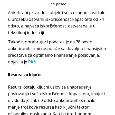
Rad, posao
Anketirani privredni subjekti su u drugom kvartalu
u proseku ostvarili iskorišćenost kapaciteta od 74
odsto, a najveća iskorišćenost ostvarena je u
tekstilnoj industriji.
Takođe, ohrabrujući podatak je da 78 odsto
anketiranih firmi raspolaže sa dovoljno finansijskih
sredstava za optimalno finansiranje poslovanja,
objavila je
PKS
.
Resursi su ključni
Resursi ostaju ključni uslov za unapređenje
poslovanja i veću iskorišćenost kapaciteta, imajući
u vidu da je čak 60 odsto anketiranih označilo
manje troškove resursa kao ključni faktor
efikasnijeg poslovanja. Kao i u prethodnom