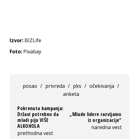
Izvor:
BIZLife
Foto:
Pixabay
posao
/
privreda
/
pks
/
očekivanja
/
anketa
Pokrenuta kampanja:
Državi potrebno da
„Mlade lidere razvijamo
mladi piju VIŠE
iz organizacije“
ALKOHOLA
naredna vest
prethodna vest