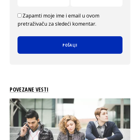
Zapamti moje ime i email u ovom
pretraživaču za sledeći komentar.
POVEZANE VESTI