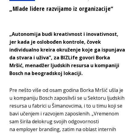
„Mlade lidere razvijamo iz organizacije“
„Autonomija budi kreativnost i inovativnost,
jer kada je oslobođen kontrole, čovek
individualno kreira okruženje koje ga ispunjava
da stvara i uživa”, za BIZLife govori Borka
Mršić, menadžer ljudskih resursa u kompaniji
Bosch na beogradskoj lokaciji.
Pre nešto više od osam godina Borka Mršić ušla je
u kompaniju
Bosch
zaposlivši se u Sektoru ljudskih
resursa u fabrici u Šimanovcima, i to u timu koji se
bavi učenjem i razvojem zaposlenih. „Vremenom
sam širila delokrug svojih odgovornosti
na
employer branding
, zatim na oblast internih