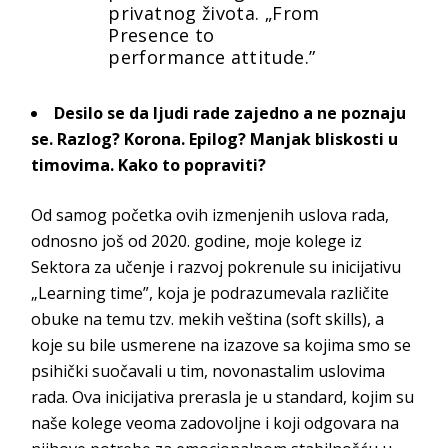
privatnog života. „From
Presence to
performance
attitude.”
Desilo se da ljudi rade zajedno a ne poznaju
se. Razlog? Korona. Epilog? Manjak bliskosti u
timovima. Kako to popraviti?
Od samog početka ovih izmenjenih uslova rada,
odnosno još od 2020. godine, moje kolege iz
Sektora za učenje i razvoj pokrenule su inicijativu
„Learning time”, koja je podrazumevala različite
obuke na temu tzv. mekih veština (
soft skills
), a
koje su bile usmerene na izazove sa kojima smo se
psihički suočavali u tim, novonastalim uslovima
rada. Ova inicijativa prerasla je u standard, kojim su
naše kolege veoma zadovoljne i koji odgovara na