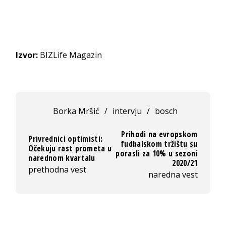
Izvor:
BIZLife Magazin
Borka Mršić
/
intervju
/
bosch
Prihodi na evropskom
Privrednici optimisti:
fudbalskom tržištu su
Očekuju rast prometa u
porasli za 10% u sezoni
narednom kvartalu
2020/21
prethodna vest
naredna vest