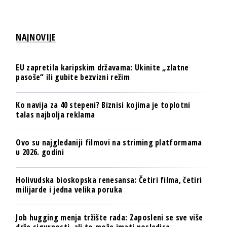
NAJNOVIJE
EU zapretila karipskim državama: Ukinite „zlatne
pasoše“ ili gubite bezvizni režim
Ko navija za 40 stepeni? Biznisi kojima je toplotni
talas najbolja reklama
Ovo su najgledaniji filmovi na striming platformama
u 2026. godini
Holivudska bioskopska renesansa: Četiri filma, četiri
milijarde i jedna velika poruka
Job hugging menja tržište rada: Zaposleni se sve više
drže sigurnosti, ali to može imati posledice