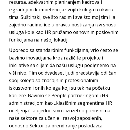
resursa, adekvatnim planiranjem kadrova i
izgradnjom kompetencija svojih kolega u okviru
tima. Suštinski, sve što radim i sve što moj tim i ja
zajedno radimo ide u pravcu postizanja izvrsnosti
usluga koje kao HR pružamo osnovnim poslovnim
funkcijama na našoj
lokaciji.
Uporedo sa standardnim funkcijama, vrlo često se
bavimo inovacijama kroz različite projekte i
inicijative sa ciljem da našu uslugu podignemo na
viši nivo. Tim od dvadeset ljudi predstavlja odličan
spoj kolega sa značajnim profesionalnim
iskustvom i onih kolega koji su tek na početku
karijere. Bavimo se
People partneringom
i HR
administracijom kao „klasičnim segmentima HR
odeljenja”, a ujedno smo i izuzetno ponosni na
naše sektore za učenje i razvoj zaposlenih,
odnosno Sektor za brendiranje p
oslodavca.