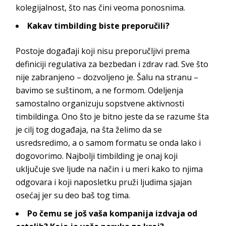
kolegijalnost, što nas čini veoma
ponosnima.
Kakav timbilding biste preporučili?
Postoje događaji koji nisu preporučljivi prema
definiciji regulativa za bezbedan i zdrav rad. Sve što
nije zabranjeno – dozvoljeno je. Šalu na stranu –
bavimo se suštinom, a ne formom. Odeljenja
samostalno organizuju sopstvene aktivnosti
timbildinga. Ono što je bitno jeste da se razume šta
je cilj tog događaja, na šta želimo da se
usredsredimo, a o samom formatu se onda lako i
dogovorimo. Najbolji timbilding je onaj koji
uključuje sve ljude na način i u meri kako to njima
odgovara i koji naposletku pruži ljudima sjajan
osećaj jer su deo baš
tog tima.
Po čemu se još vaša kompanija izdvaja od