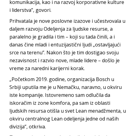
komunikacija, kao i na razvoj korporativne kulture
i liderstva
”, govori.
Prihvatala je nove poslovne izazove i učestvovala u
daljem razvoju Odeljenja za ljudske resurse, a
paralelno je gradila i tim – koji su tada činili, a i
danas čine mladi i entuzijastični ljudi „ostavljajući
srce na terenu”. Nakon što je tim dostigao svoju
nezavisnost i razvio nove, mlade lidere – došlo je
vreme za naredni karije
rni korak.
„Početkom 2019. godine, organizacija
Bosch
u
Srbiji uputila me je u Nemačku, naravno, u okviru
iste
kompanije.
Istovremeno sam odlučila da
iskoračim iz zone komfora, pa sam iz oblasti
ljudskih resursa otišla u svet
Lean
menadžmenta, u
okviru centralnog
Lean
odeljenja jedne od naših
divizija”
, otkriva.