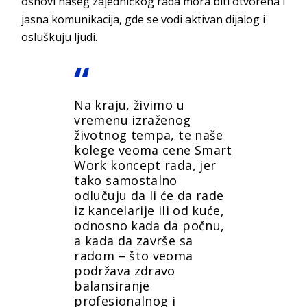
osnovi našeg zajedničkog rada mora biti otvorena i
jasna komunikacija, gde se vodi aktivan dijalog i
osluškuju ljudi.
Na kraju, živimo u
vremenu izraženog
životnog tempa, te naše
kolege veoma cene
Smart
Work
koncept rada, jer
tako samostalno
odlučuju da li će da rade
iz kancelarije ili od kuće,
odnosno kada da počnu,
a kada da završe sa
radom – što veoma
podržava zdravo
balansiranje
profesionalnog i