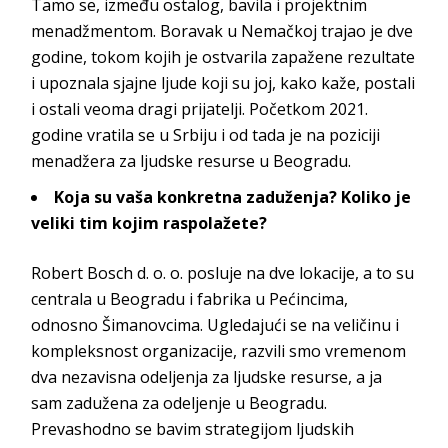
Tamo se, između ostalog, bavila i projektnim
menadžmentom. Boravak u Nemačkoj trajao je dve
godine, tokom kojih je ostvarila zapažene rezultate
i upoznala sjajne ljude koji su joj, kako kaže, postali
i ostali veoma dragi prijatelji. Početkom 2021.
godine vratila se u Srbiju i od tada je na poziciji
menadžera za ljudske resurse u
Beogradu.
Koja su vaša konkretna zaduženja? Koliko je
veliki tim kojim raspolažete?
Robert Bosch d. o. o.
posluje na dve lokacije, a to su
centrala u Beogradu i fabrika u Pećincima,
odnosno Šimanovcima. Ugledajući se na veličinu i
kompleksnost organizacije, razvili smo vremenom
dva nezavisna odeljenja za ljudske resurse, a ja
sam zadužena za odeljenje u Beogradu.
Prevashodno se bavim strategijom ljudskih