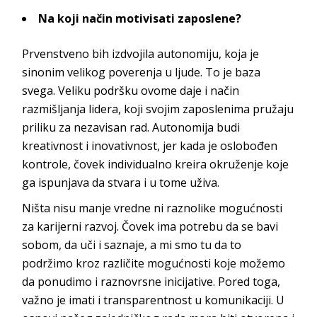
Na koji način motivisati zaposlene?
Prvenstveno bih izdvojila autonomiju, koja je
sinonim velikog poverenja u ljude. To je baza
svega. Veliku podršku ovome daje i način
razmišljanja lidera, koji svojim zaposlenima pružaju
priliku za nezavisan rad. Autonomija budi
kreativnost i inovativnost, jer kada je oslobođen
kontrole, čovek individualno kreira okruženje koje
ga ispunjava da stvara i u t
ome uživa.
Ništa nisu manje vredne ni raznolike mogućnosti
za karijerni razvoj. Čovek ima potrebu da se bavi
sobom, da uči i saznaje, a mi smo tu da to
podržimo kroz različite mogućnosti koje možemo
da ponudimo i raznovrsne inicijative. Pored toga,
važno je imati i transparentnost u komunikaciji. U