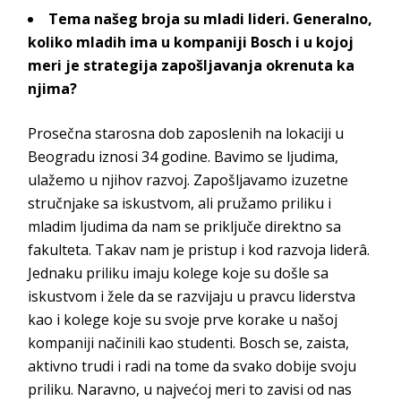
Tema našeg broja su mladi lideri. Generalno,
koliko mladih ima u kompaniji
Bosch
i u kojoj
meri je strategija zapošljavanja okrenuta ka
njima?
Prosečna starosna dob zaposlenih na lokaciji u
Beogradu iznosi 34 godine. Bavimo se ljudima,
ulažemo u njihov razvoj. Zapošljavamo izuzetne
stručnjake sa iskustvom, ali pružamo priliku i
mladim ljudima da nam se priključe direktno sa
fakulteta. Takav nam je pristup i kod razvoja liderâ.
Jednaku priliku imaju kolege koje su došle sa
iskustvom i žele da se razvijaju u pravcu liderstva
kao i kolege koje su svoje prve korake u našoj
kompaniji načinili kao studenti.
Bosch
se, zaista,
aktivno trudi i radi na tome da svako dobije svoju
priliku. Naravno, u najvećoj meri to zavisi od nas