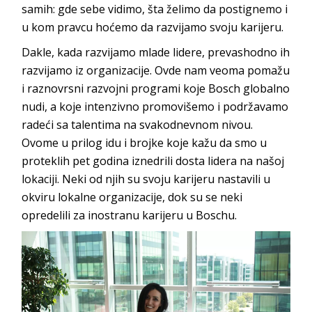
samih: gde sebe vidimo, šta želimo da postignemo i
u kom pravcu hoćemo da razvijamo svoju
karijeru.
Dakle, kada razvijamo mlade lidere, prevashodno ih
razvijamo iz organizacije. Ovde nam veoma pomažu
i raznovrsni razvojni programi koje
Bosch
globalno
nudi, a koje intenzivno promovišemo i podržavamo
radeći sa talentima na svakodnevnom nivou.
Ovome u prilog idu i brojke koje kažu da smo u
proteklih pet godina iznedrili dosta lidera na našoj
lokaciji. Neki od njih su svoju karijeru nastavili u
okviru lokalne organizacije, dok su se neki
opredelili za inostranu karijeru
u
Boschu
.