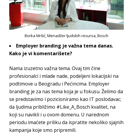
Borka Mršić, Menadžer ljudskih resursa, Bosch
Employer branding
je važna tema danas.
Kako je vi komentarišete?
Nama izuzetno važna tema. Ovaj tim čine
profesionalci i mlade nade, podeljeni lokacijski na
podtimove u Beogradu i Pećincima.
Employer
branding
je za nas tema koja je u fokusu. Želimo da
se predstavimo i pozicioniramo kao IT poslodavac;
da ljudima približimo
#Like_A_Bosch
kvalitet, na
koji su navikli i u ovom domenu. U narednom
periodu imaćete priliku da ispratite nekoliko sjajnih
kampanja koje smo p
ripremili.