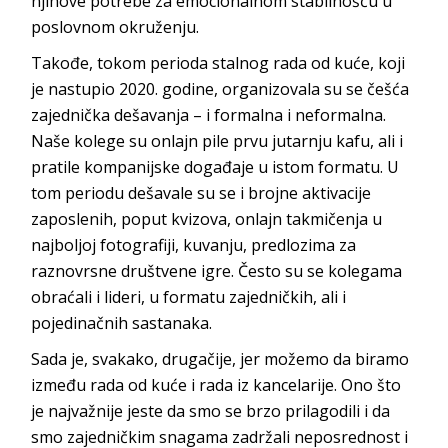
njihove potrebe za emocionalnom stabilnošću u
poslovnom
okruženju.
Takođe, tokom perioda stalnog rada od kuće, koji
je nastupio 2020. godine, organizovala su se češća
zajednička dešavanja – i formalna i neformalna.
Naše kolege su onlajn pile prvu jutarnju kafu, ali i
pratile kompanijske događaje u istom formatu. U
tom periodu dešavale su se i brojne aktivacije
zaposlenih, poput kvizova, onlajn takmičenja u
najboljoj fotografiji, kuvanju, predlozima za
raznovrsne društvene igre. Često su se kolegama
obraćali i lideri, u formatu zajedničkih, ali i
pojedinačnih
sastanaka.
Sada je, svakako, drugačije, jer možemo da biramo
između rada od kuće i rada iz kancelarije. Ono što
je najvažnije jeste da smo se brzo prilagodili i da
smo zajedničkim snagama zadržali neposrednost i