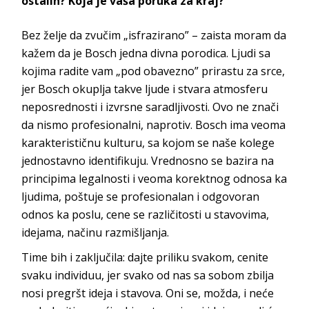
ostalih? Koja je vaša poruka za kraj?
Bez želje da zvučim „isfrazirano” – zaista moram da
kažem da je
Bosch
jedna divna porodica. Ljudi sa
kojima radite vam „pod obavezno” prirastu za srce,
jer
Bosch
okuplja takve ljude i stvara atmosferu
neposrednosti i izvrsne saradljivosti. Ovo ne znači
da nismo profesionalni, naprotiv.
Bosch
ima veoma
karakterističnu kulturu, sa kojom se naše kolege
jednostavno identifikuju. Vrednosno se bazira na
principima legalnosti i veoma korektnog odnosa ka
ljudima, poštuje se profesionalan i odgovoran
odnos ka poslu, cene se različitosti u stavovima,
idejama, načinu raz
mišljanja.
Time bih i zaključila: dajte priliku svakom, cenite
svaku individuu, jer svako od nas sa sobom zbilja
nosi pregršt ideja i stavova. Oni se, možda, i neće