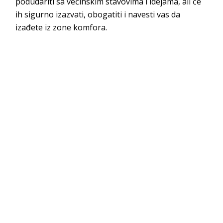
podudariti sa većinskim stavovima i idejama, ali će
ih sigurno izazvati, obogatiti i navesti vas da
izađete iz zone
komfora.