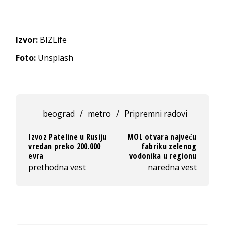
Izvor:
BIZLife
Foto:
Unsplash
beograd
/
metro
/
Pripremni radovi
Izvoz Pateline u Rusiju
MOL otvara najveću
vredan preko 200.000
fabriku zelenog
evra
vodonika u regionu
prethodna vest
naredna vest