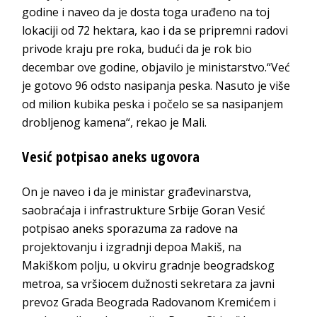
godine i naveo da je dosta toga urađeno na toj
lokaciji od 72 hektara, kao i da se pripremni radovi
privode kraju pre roka, budući da je rok bio
decembar ove godine, objavilo je ministarstvo.“Već
je gotovo 96 odsto nasipanja peska. Nasuto je više
od milion kubika peska i počelo se sa nasipanjem
drobljenog kamena“, rekao je Mali.
Vesić potpisao aneks ugovora
On je naveo i da je ministar građevinarstva,
saobraćaja i infrastrukture Srbije Goran Vesić
potpisao aneks sporazuma za radove na
projektovanju i izgradnji depoa Makiš, na
Makiškom polju, u okviru gradnje beogradskog
metroa, sa vršiocem dužnosti sekretara za javni
prevoz Grada Beograda Radovanom Кremićem i