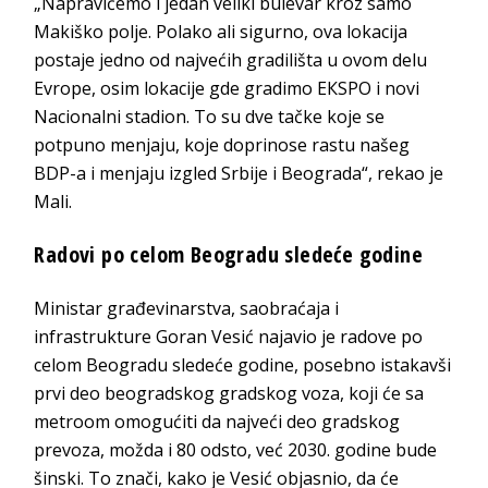
„Napravićemo i jedan veliki bulevar kroz samo
Makiško polje. Polako ali sigurno, ova lokacija
postaje jedno od najvećih gradilišta u ovom delu
Evrope, osim lokacije gde gradimo EКSPO i novi
Nacionalni stadion. To su dve tačke koje se
potpuno menjaju, koje doprinose rastu našeg
BDP-a i menjaju izgled Srbije i Beograda“, rekao je
Mali.
Radovi po celom Beogradu sledeće godine
Ministar građevinarstva, saobraćaja i
infrastrukture Goran Vesić najavio je radove po
celom Beogradu sledeće godine, posebno istakavši
prvi deo beogradskog gradskog voza, koji će sa
metroom omogućiti da najveći deo gradskog
prevoza, možda i 80 odsto, već 2030. godine bude
šinski. To znači, kako je Vesić objasnio, da će