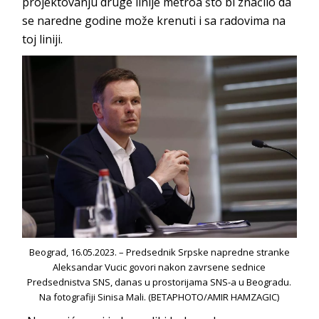
projektovanju druge linije metroa što bi značilo da
se naredne godine može krenuti i sa radovima na
toj liniji.
Beograd, 16.05.2023. – Predsednik Srpske napredne stranke
Aleksandar Vucic govori nakon zavrsene sednice
Predsednistva SNS, danas u prostorijama SNS-a u Beogradu.
Na fotografiji Sinisa Mali. (BETAPHOTO/AMIR HAMZAGIC)