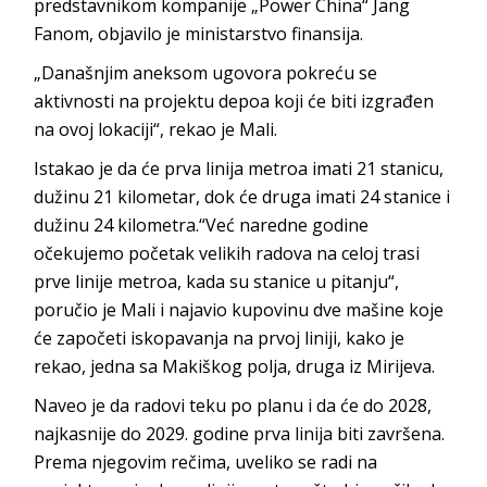
predstavnikom kompanije „Power China“ Jang
Fanom, objavilo je ministarstvo finansija.
„Današnjim aneksom ugovora pokreću se
aktivnosti na projektu depoa koji će biti izgrađen
na ovoj lokaciji“, rekao je Mali.
Istakao je da će prva linija metroa imati 21 stanicu,
dužinu 21 kilometar, dok će druga imati 24 stanice i
dužinu 24 kilometra.“Već naredne godine
očekujemo početak velikih radova na celoj trasi
prve linije metroa, kada su stanice u pitanju“,
poručio je Mali i najavio kupovinu dve mašine koje
će započeti iskopavanja na prvoj liniji, kako je
rekao, jedna sa Makiškog polja, druga iz Mirijeva.
Naveo je da radovi teku po planu i da će do 2028,
najkasnije do 2029. godine prva linija biti završena.
Prema njegovim rečima, uveliko se radi na