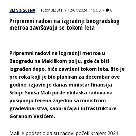
BIZNIS SCENA
autor
BIZLife
12/04/2024 | 15:50
0
Pripremni radovi na izgradnji beogradskog
metroa završavaju se tokom leta
Pripremni radovi na izgradnji metroa u
Beogradu na Makiškom polju, gde će biti
izgrađen depo, biće završeni tokom leta, što je
pre roka koji je bio planiran za decembar ove
godine, izjavio je danas ministar finansija
Srbije Siniša Mali posle obilaska radova na
posipanju terena zajedno sa ministrom
građevinarstva, saobraćaja i infrastrukture
Goranom Vesićem.
Mali je podsetio da su radovi počeli krajem 2021.