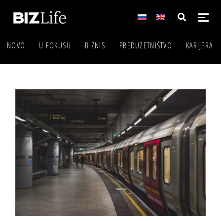
NOVO
U FOKUSU
BIZNIS
PREDUZETNIŠTVO
KARIJERA