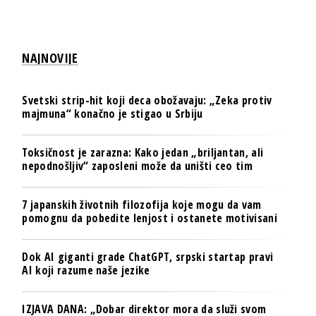
NAJNOVIJE
Svetski strip-hit koji deca obožavaju: „Zeka protiv
majmuna“ konačno je stigao u Srbiju
Toksičnost je zarazna: Kako jedan „briljantan, ali
nepodnošljiv“ zaposleni može da uništi ceo tim
7 japanskih životnih filozofija koje mogu da vam
pomognu da pobedite lenjost i ostanete motivisani
Dok AI giganti grade ChatGPT, srpski startap pravi
AI koji razume naše jezike
IZJAVA DANA: „Dobar direktor mora da služi svom