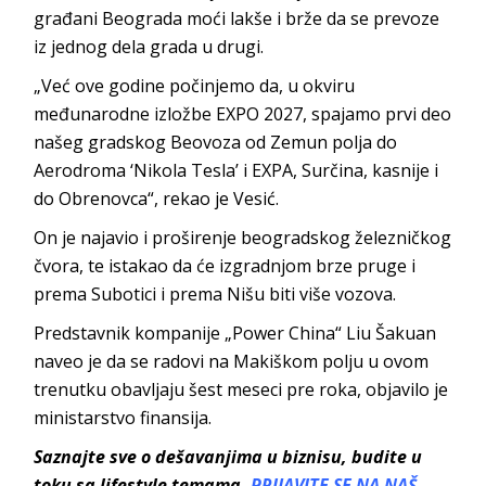
građani Beograda moći lakše i brže da se prevoze
iz jednog dela grada u drugi.
„Već ove godine počinjemo da, u okviru
međunarodne izložbe EXPO 2027, spajamo prvi deo
našeg gradskog Beovoza od Zemun polja do
Aerodroma ‘Nikola Tesla’ i EXPA, Surčina, kasnije i
do Obrenovca“, rekao je Vesić.
On je najavio i proširenje beogradskog železničkog
čvora, te istakao da će izgradnjom brze pruge i
prema Subotici i prema Nišu biti više vozova.
Predstavnik kompanije „Power China“ Liu Šakuan
naveo je da se radovi na Makiškom polju u ovom
trenutku obavljaju šest meseci pre roka, objavilo je
ministarstvo finansija.
Saznajte sve o dešavanjima u biznisu, budite u
toku sa lifestyle temama.
PRIJAVITE SE NA NAŠ