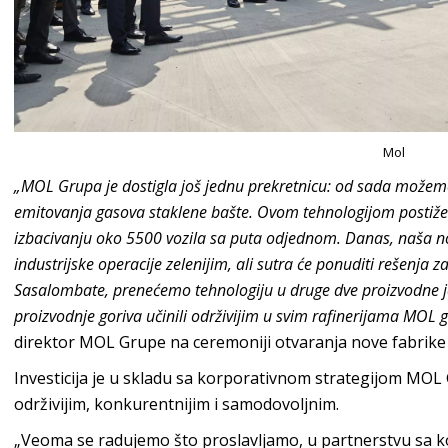
Mol
„MOL Grupa je dostigla još jednu prekretnicu: od sada možem
emitovanja gasova staklene bašte. Ovom tehnologijom postiže
izbacivanju oko 5500 vozila sa puta odjednom. Danas, naša n
industrijske operacije zelenijim, ali sutra će ponuditi rešenja 
Sasalombate, prenećemo tehnologiju u druge dve proizvodne jed
proizvodnje goriva učinili održivijim u svim rafinerijama MOL 
direktor MOL Grupe na ceremoniji otvaranja nove fabrike
Investicija je u skladu sa korporativnom strategijom M
održivijim, konkurentnijim i samodovoljnim.
„Veoma se radujemo što proslavljamo, u partnerstvu sa 