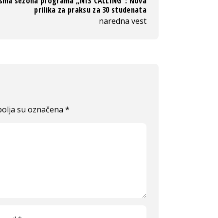
sma sezona programa „NIS CALLING“: Nova
prilika za praksu za 30 studenata
naredna vest
olja su označena
*