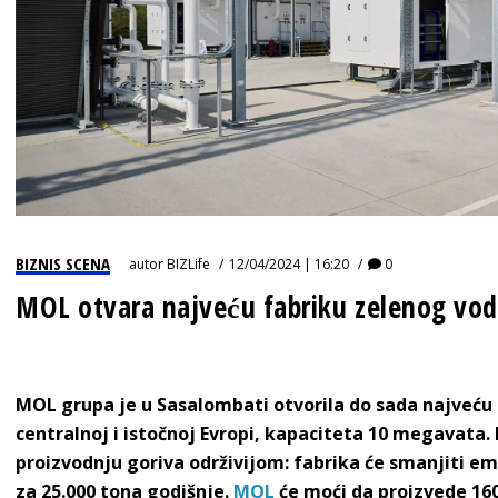
BIZNIS SCENA
autor
BIZLife
12/04/2024 | 16:20
0
MOL otvara najveću fabriku zelenog vod
MOL grupa je u Sasalombati otvorila do sada najveću
centralnoj i istočnoj Evropi, kapaciteta 10 megavata. I
proizvodnju goriva održivijom: fabrika će smanjiti em
za 25.000 tona godišnje.
MOL
će moći da proizvede 16