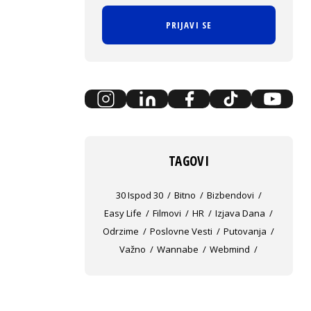
PRIJAVI SE
TAGOVI
30 Ispod 30
Bitno
Bizbendovi
Easy Life
Filmovi
HR
Izjava Dana
Odrzime
Poslovne Vesti
Putovanja
Važno
Wannabe
Webmind