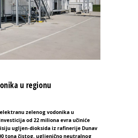
onika u regionu
 elektranu zelenog vodonika u
nvesticija od 22 miliona evra učiniće
isiju ugljen-dioksida iz rafinerije Dunav
00 tona čistog, ugljenično neutralnog