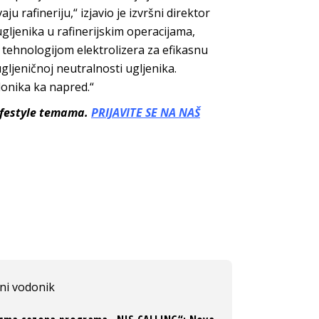
 rafineriju,“ izjavio je izvršni direktor
gljenika u rafinerijskim operacijama,
ehnologijom elektrolizera za efikasnu
jeničnoj neutralnosti ugljenika.
donika ka napred.“
lifestyle temama.
PRIJAVITE SE NA NAŠ
ni vodonik