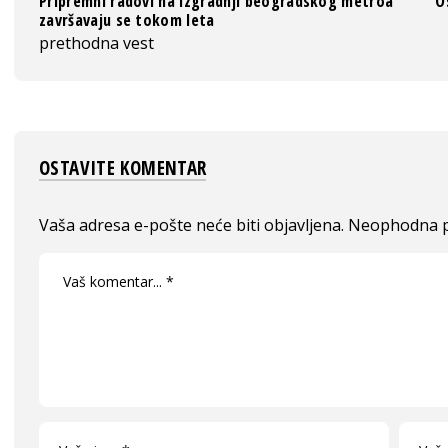
Pripremni radovi na izgradnji beogradskog metroa
O
završavaju se tokom leta
prethodna vest
OSTAVITE KOMENTAR
Vaša adresa e-pošte neće biti objavljena.
Neophodna p