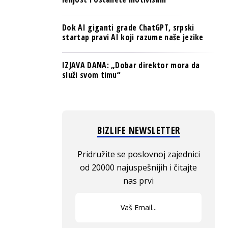
Dok AI giganti grade ChatGPT, srpski
startap pravi AI koji razume naše jezike
IZJAVA DANA: „Dobar direktor mora da
služi svom timu“
BIZLIFE NEWSLETTER
Pridružite se poslovnoj zajednici
od 20000 najuspešnijih i čitajte
nas prvi