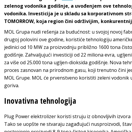
zelenog vodonika godišnje, a uvođenjem ove tehnologi
vodonika. Investicija je u skladu sa korporativnom 
TOMORROW, koja region čini održivijim, konkurentni
MOL Grupa nudi rešenja za budućnost: u svojoj novoj fabri
drugoj polovini ove godine, koristiće tehnologiju američk
jedinici od 10 MW za proizvodnju približno 1600 tona čis
godišnje. Zahvaljujući investiciji od 22 miliona evra, uglje
za više od 25.000 tona ugljen-dioksida godišnje. Nova teh
proces zasnovan na prirodnom gasu, koji trenutno čini je
MOL Grupe. MOL će prvenstveno koristiti zeleni vodonik
goriva.
Inovativna tehnologija
Plug Power elektrolizer koristi struju iz obnovljivih izvora
Tako se uopšte ne stvaraju zagađujući nusproizvodi, šta
postrojenje proizvodi 8-9 tona čistog kiseonika. Američk