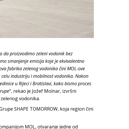
o da proizvodimo zeleni vodonik bez
mo smanjenje emisija koje je ekvivalentno
ova fabrika zelenog vodonika čini MOL-ove
za celu industriju i mobilnost vodonika. Nakon
inice u Rijeci i Bratislavi, kako bismo proces
grupe
“, rekao je Jožef Molnar, izvršni
 zelenog vodonika.
OL Grupe SHAPE TOMORROW, koja region čini
kompanijom MOL, otvaranje jedne od