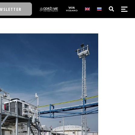
WSLETTER
E/SCHOOL
E/SCHOOL
A
A