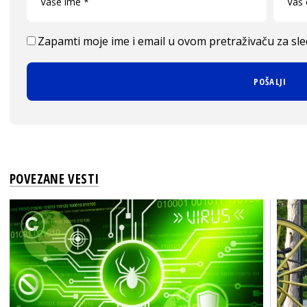
Zapamti moje ime i email u ovom pretraživaču za sl
POVEZANE VESTI