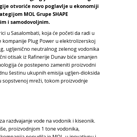
je otvoriće novo poglavlje u ekonomiji
strategijom MOL Grupe SHAPE
jim i samodovoljnim.
ci u Sasalombati, koja će početi da radi u
e kompanije Plug Power u elektrolizerskoj
tog, ugljenično neutralnog zelenog vodonika
nični otisak iz Rafinerije Dunav biće smanjen
nologija će postepeno zameniti proizvodni
dnu šestinu ukupnih emisija ugljen-dioksida
 u sopstvenoj mreži, tokom proizvodnje
 za razdvajanje vode na vodonik i kiseonik.
više, proizvodnjom 1 tone vodonika,
a kompanija ponudila je MOL-u inovativnu i