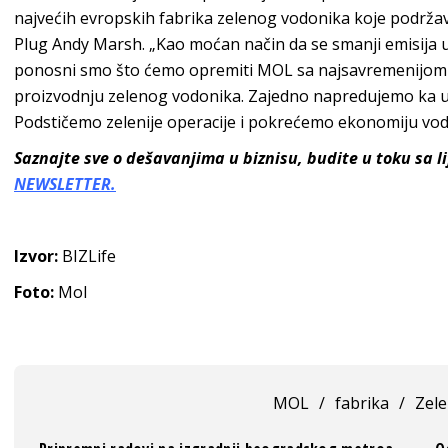
najvećih evropskih fabrika zelenog vodonika koje podržavaju
Plug Andy Marsh. „Kao moćan način da se smanji emisija u
ponosni smo što ćemo opremiti MOL sa najsavremenijom t
proizvodnju zelenog vodonika. Zajedno napredujemo ka ugl
Podstičemo zelenije operacije i pokrećemo ekonomiju vo
Saznajte sve o dešavanjima u biznisu, budite u toku sa 
NEWSLETTER.
Izvor:
BIZLife
Foto:
Mol
MOL
/
fabrika
/
Zele