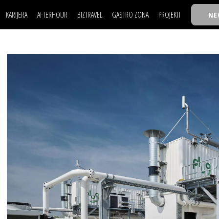
KARIJERA
AFTERHOUR
BIZTRAVEL
GASTRO ZONA
PROJEKTI
NE
POSAO
FILM I SCENA
NAJKOLEGA
LJUDI (HR)
KNJIGE
TASTY TALKS
POSAO
FILM I SCENA
NAJKOLEGA
JE
MOJ UGAO
AUTO SVET
30 ISPOD 30
LJUDI (HR)
KNJIGE
TASTY TALKS
USAVRŠAVANJE
STIL
BACK TO OFFIC
JE
MOJ UGAO
AUTO SVET
30 ISPOD 30
KNOW-HOW
WELLBEING
BIZBENDOVI
USAVRŠAVANJE
STIL
BACK TO OFFIC
BIZKOLEGIJUM
KNOW-HOW
WELLBEING
BIZBENDOVI
BMW BIZNIS LIG
BIZKOLEGIJUM
BIZLIFE WEEK
BMW BIZNIS LIG
IZJAVA GODINE
BIZLIFE WEEK
IZJAVA GODINE