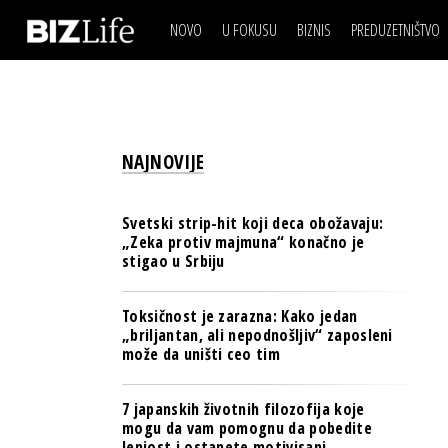
NOVO
U FOKUSU
BIZNIS
PREDUZETNIŠTVO
IZJAVA DANA
BIZNIS SCENA
VIDEO
REAL ESTATE
IZJAVA DANA
BIZNIS SCENA
BREND I KOMUNIKACI
VIDEO
REAL ESTATE
ESG & ENERGY
NAJNOVIJE
BREND I KOMUNIKACI
BANKE
ESG & ENERGY
OSIGURANJE
Svetski strip-hit koji deca obožavaju:
BANKE
„Zeka protiv majmuna“ konačno je
TECH I AI
stigao u Srbiju
OSIGURANJE
BIZNIS & SPORT
TECH I AI
Toksičnost je zarazna: Kako jedan
PULS REGIONA
„briljantan, ali nepodnošljiv“ zaposleni
BIZNIS & SPORT
može da uništi ceo tim
NOVO NA RAFU
PULS REGIONA
7 japanskih životnih filozofija koje
NOVO NA RAFU
mogu da vam pomognu da pobedite
lenjost i ostanete motivisani