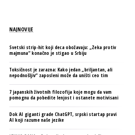
NAJNOVIJE
Svetski strip-hit koji deca obožavaju: „Zeka protiv
majmuna“ konačno je stigao u Srbiju
Toksičnost je zarazna: Kako jedan „briljantan, ali
nepodnošljiv“ zaposleni može da uništi ceo tim
7 japanskih životnih filozofija koje mogu da vam
pomognu da pobedite lenjost i ostanete motivisani
Dok AI giganti grade ChatGPT, srpski startap pravi
AI koji razume naše jezike