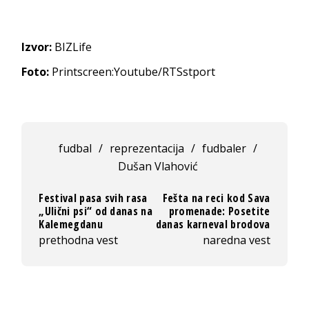
Izvor:
BIZLife
Foto:
Printscreen:Youtube/RTSstport
fudbal
/
reprezentacija
/
fudbaler
/
Dušan Vlahović
Festival pasa svih rasa
Fešta na reci kod Sava
„Ulični psi“ od danas na
promenade: Posetite
Kalemegdanu
danas karneval brodova
prethodna vest
naredna vest