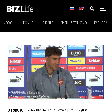
NOVO
U FOKUSU
BIZNIS
PREDUZETNIŠTVO
KARIJERA
U FOKUSU
autor
BIZLife
15/06/2024 | 12:00
0