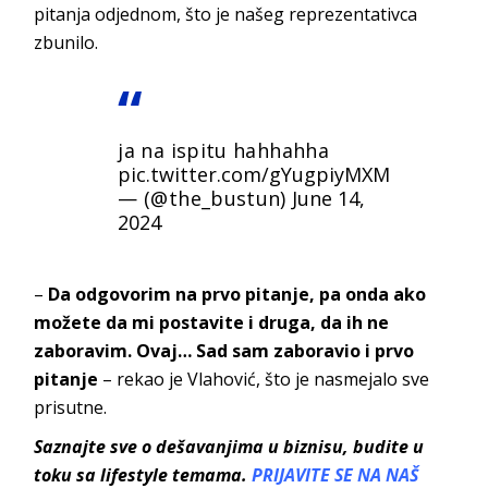
pitanja odjednom, što je našeg reprezentativca
zbunilo.
ja na ispitu hahhahha
pic.twitter.com/gYugpiyMXM
— (@the_bustun)
June 14,
2024
–
Da odgovorim na prvo pitanje, pa onda ako
možete da mi postavite i druga, da ih ne
zaboravim. Ovaj… Sad sam zaboravio i prvo
pitanje
– rekao je Vlahović, što je nasmejalo sve
prisutne.
Saznajte sve o dešavanjima u biznisu, budite u
toku sa lifestyle temama.
PRIJAVITE SE NA NAŠ