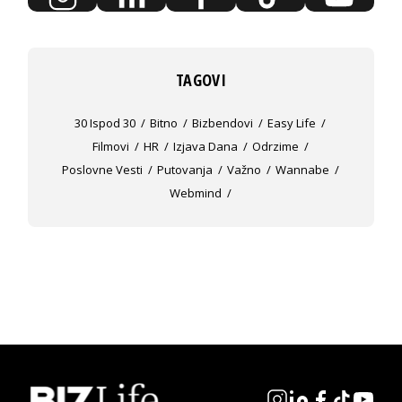
TAGOVI
30 Ispod 30
Bitno
Bizbendovi
Easy Life
Filmovi
HR
Izjava Dana
Odrzime
Poslovne Vesti
Putovanja
Važno
Wannabe
Webmind