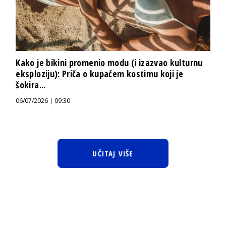
Kako je bikini promenio modu (i izazvao kulturnu
eksploziju): Priča o kupaćem kostimu koji je
šokira...
06/07/2026 | 09:30
UČITAJ VIŠE