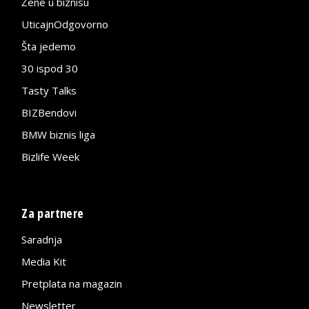
Žene u biznisu
UticajnOdgovorno
Šta jedemo
30 ispod 30
Tasty Talks
BIZBendovi
BMW biznis liga
Bizlife Week
Za partnere
Saradnja
Media Kit
Pretplata na magazin
Newsletter