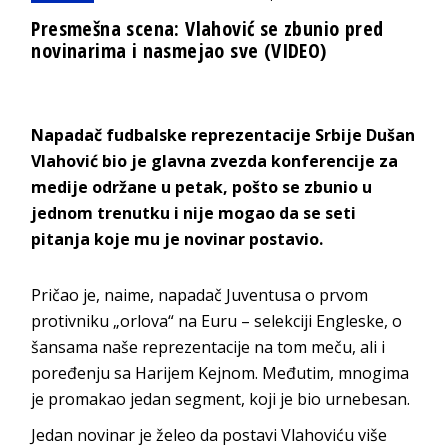
Presmešna scena: Vlahović se zbunio pred
novinarima i nasmejao sve (VIDEO)
Napadač fudbalske reprezentacije Srbije Dušan
Vlahović bio je glavna zvezda konferencije za
medije održane u petak, pošto se zbunio u
jednom trenutku i nije mogao da se seti
pitanja koje mu je novinar postavio.
Pričao je, naime, napadač Juventusa o prvom
protivniku „orlova“ na Euru – selekciji Engleske, o
šansama naše reprezentacije na tom meču, ali i
poređenju sa Harijem Kejnom. Međutim, mnogima
je promakao jedan segment, koji je bio urnebesan.
Jedan novinar je želeo da postavi Vlahoviću više