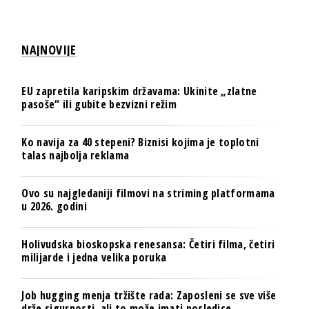
NAJNOVIJE
EU zapretila karipskim državama: Ukinite „zlatne
pasoše“ ili gubite bezvizni režim
Ko navija za 40 stepeni? Biznisi kojima je toplotni
talas najbolja reklama
Ovo su najgledaniji filmovi na striming platformama
u 2026. godini
Holivudska bioskopska renesansa: Četiri filma, četiri
milijarde i jedna velika poruka
Job hugging menja tržište rada: Zaposleni se sve više
drže sigurnosti, ali to može imati posledice