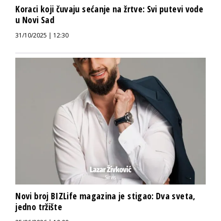
Koraci koji čuvaju sećanje na žrtve: Svi putevi vode
u Novi Sad
31/10/2025 | 12:30
Novi broj BIZLife magazina je stigao: Dva sveta,
jedno tržište