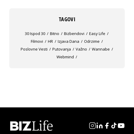
TAGOVI
30 Ispod 30
Bitno
Bizbendovi
Easy Life
Filmovi
HR
Izjava Dana
Odrzime
Poslovne Vesti
Putovanja
Važno
Wannabe
Webmind