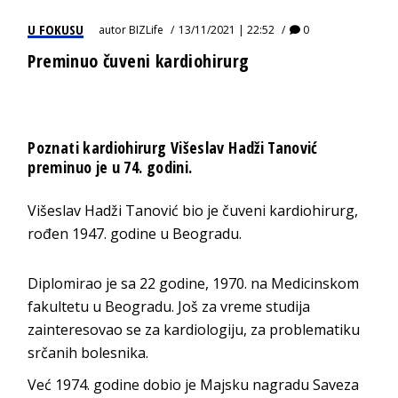
U FOKUSU
autor
BIZLife
13/11/2021 | 22:52
0
Preminuo čuveni kardiohirurg
Poznati kardiohirurg Višeslav Hadži Tanović
preminuo je u 74. godini.
Višeslav Hadži Tanović bio je čuveni kardiohirurg,
rođen 1947. godine u Beogradu.
Diplomirao je sa 22 godine, 1970. na Medicinskom
fakultetu u Beogradu. Još za vreme studija
zainteresovao se za kardiologiju, za problematiku
srčanih bolesnika.
Već 1974. godine dobio je Majsku nagradu Saveza