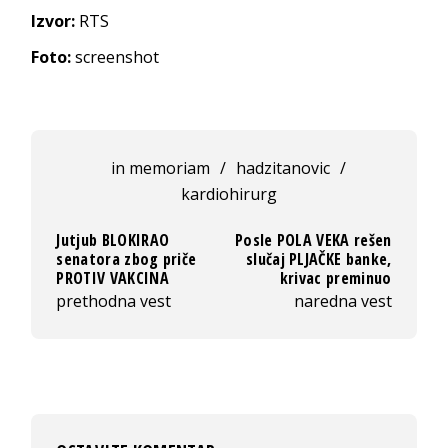
Izvor:
RTS
Foto:
screenshot
in memoriam
/
hadzitanovic
/
kardiohirurg
Jutjub BLOKIRAO
Posle POLA VEKA rešen
senatora zbog priče
slučaj PLJAČKE banke,
PROTIV VAKCINA
krivac preminuo
prethodna vest
naredna vest