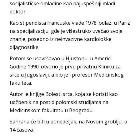
socijalističke omladine kao najuspešniji mladi
doktor.
Kao stipendista francuske vlade 1978. odlazi u Pariz
na specijalizaciju, gde je višestruko uvećao svoje
znanje, posebno iz neinvazivne kardiološke
dijagnostike.
Potom se usavršavao u Hjustonu, u Americi.
Godine 1990. otvorio je prvu privatnu Kliniku za
srce u Jugoslaviji, a bio je i profesor Medicinskog
fakulteta.
Autor je knjige Bolesti srca, koja se koristi kao
udžbenik na postidipolomski studijama na
Medicinskom fakultetu u Beogradu.
Sahrana će biti u ponedeljak, na Novom groblju, u
14 časova.