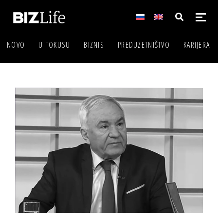
NOVO
U FOKUSU
BIZNIS
PREDUZETNIŠTVO
KARIJERA