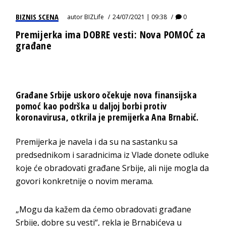
BIZNIS SCENA
autor
BIZLife
24/07/2021 | 09:38
0
Premijerka ima DOBRE vesti: Nova POMOĆ za
građane
Građane Srbije uskoro očekuje nova finansijska
pomoć kao podrška u daljoj borbi protiv
koronavirusa, otkrila je premijerka Ana Brnabić.
Premijerka je navela i da su na sastanku sa
predsednikom i saradnicima iz Vlade donete odluke
koje će obradovati građane Srbije, ali nije mogla da
govori konkretnije o novim merama.
„Mogu da kažem da ćemo obradovati građane
Srbije, dobre su vesti“, rekla je Brnabićeva u