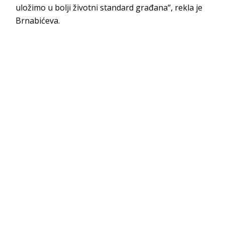
uložimo u bolji životni standard građana“, rekla je
Brnabićeva.