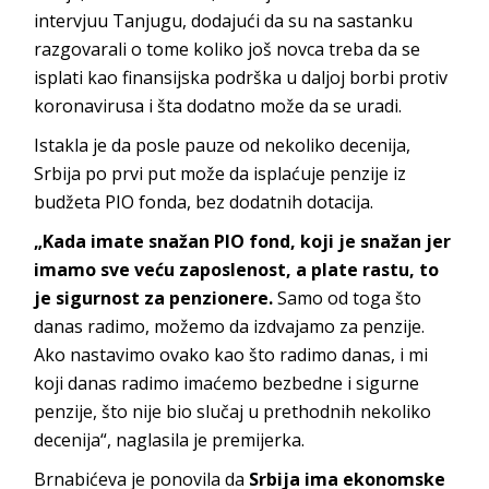
intervjuu Tanjugu, dodajući da su na sastanku
razgovarali o tome koliko još novca treba da se
isplati kao finansijska podrška u daljoj borbi protiv
koronavirusa i šta dodatno može da se uradi.
Istakla je da posle pauze od nekoliko decenija,
Srbija po prvi put može da isplaćuje penzije iz
budžeta PIO fonda, bez dodatnih dotacija.
„Kada imate snažan PIO fond, koji je snažan jer
imamo sve veću zaposlenost, a plate rastu, to
je sigurnost za penzionere.
Samo od toga što
danas radimo, možemo da izdvajamo za penzije.
Ako nastavimo ovako kao što radimo danas, i mi
koji danas radimo imaćemo bezbedne i sigurne
penzije, što nije bio slučaj u prethodnih nekoliko
decenija“, naglasila je premijerka.
Brnabićeva je ponovila da
Srbija ima ekonomske