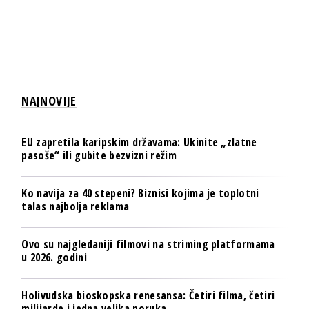
NAJNOVIJE
EU zapretila karipskim državama: Ukinite „zlatne
pasoše“ ili gubite bezvizni režim
Ko navija za 40 stepeni? Biznisi kojima je toplotni
talas najbolja reklama
Ovo su najgledaniji filmovi na striming platformama
u 2026. godini
Holivudska bioskopska renesansa: Četiri filma, četiri
milijarde i jedna velika poruka