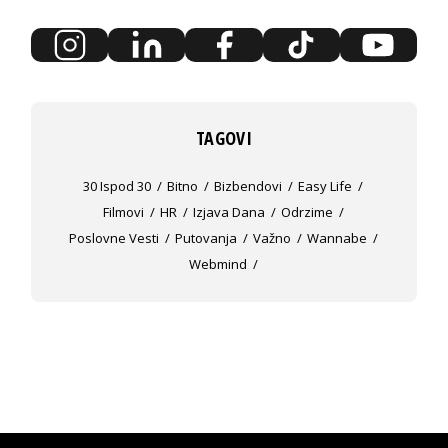
TAGOVI
30 Ispod 30
Bitno
Bizbendovi
Easy Life
Filmovi
HR
Izjava Dana
Odrzime
Poslovne Vesti
Putovanja
Važno
Wannabe
Webmind