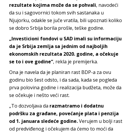
rezultate kojima može da se pohvali
, navodeći
da su i sagovornici tokom svih sastanaka u
Njujorku, odakle se juče vratila, bili upoznati koliko
se dobro Srbija borila prošle, teške godine.
„Investicioni fondovi u SAD imali su informaciju
da je Srbija zemlja sa jednim od najboljih
ekonomskih rezultata 2020. godine, a očekuje
se to i ove godine“
, rekla je premijerka.
Ona je navela da je planiran rast BDP-a za ovu
godinu bio šest odsto, i da sada, kada se pogleda
prva polovina godine i realizacija budžeta, može da
se očekuje i nešto veći rast.
„To dozvoljava da
razmatramo i dodatnu
podršku za građane, povećanje plata i penzija
od 1. januara sledeće godine.
Verujem u bolji rast
od predviđenog i očekujem da ćemo to moći da