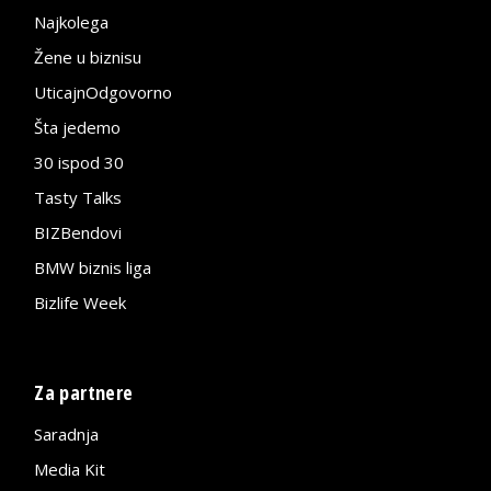
Najkolega
Žene u biznisu
UticajnOdgovorno
Šta jedemo
30 ispod 30
Tasty Talks
BIZBendovi
BMW biznis liga
Bizlife Week
Za partnere
Saradnja
Media Kit