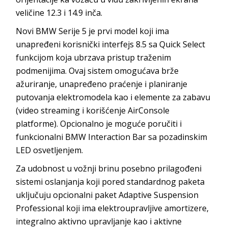
veličine 12.3 i 14.9 inča.
Novi BMW Serije 5 je prvi model koji ima
unapređeni korisnički interfejs 8.5 sa Quick Select
funkcijom koja ubrzava pristup traženim
podmenijima. Ovaj sistem omogućava brže
ažuriranje, unapređeno praćenje i planiranje
putovanja elektromodela kao i elemente za zabavu
(video streaming i korišćenje AirConsole
platforme). Opcionalno je moguće poručiti i
funkcionalni BMW Interaction Bar sa pozadinskim
LED osvetljenjem.
Za udobnost u vožnji brinu posebno prilagođeni
sistemi oslanjanja koji pored standardnog paketa
uključuju opcionalni paket Adaptive Suspension
Professional koji ima elektroupravljive amortizere,
integralno aktivno upravljanje kao i aktivne