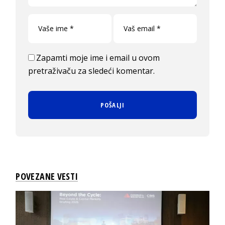
Zapamti moje ime i email u ovom
pretraživaču za sledeći komentar.
POVEZANE VESTI