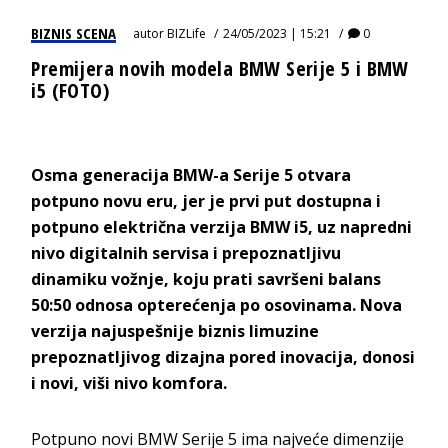
BIZNIS SCENA
autor
BIZLife
24/05/2023 | 15:21
0
Premijera novih modela BMW Serije 5 i BMW
i5 (FOTO)
Osma generacija BMW-a Serije 5 otvara
potpuno novu eru, jer je prvi put dostupna i
potpuno električna verzija BMW i5, uz napredni
nivo digitalnih servisa i prepoznatljivu
dinamiku vožnje, koju prati savršeni balans
50:50 odnosa opterećenja po osovinama. Nova
verzija najuspešnije biznis limuzine
prepoznatljivog dizajna pored inovacija, donosi
i novi, viši nivo komfora.
Potpuno novi BMW Serije 5 ima najveće dimenzije