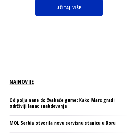
UČITAJ VIŠE
NAJNOVIJE
Od polja nane do žvakaće gume: Kako Mars gradi
održiviji lanac snabdevanja
MOL Serbia otvorila novu servisnu stanicu u Boru