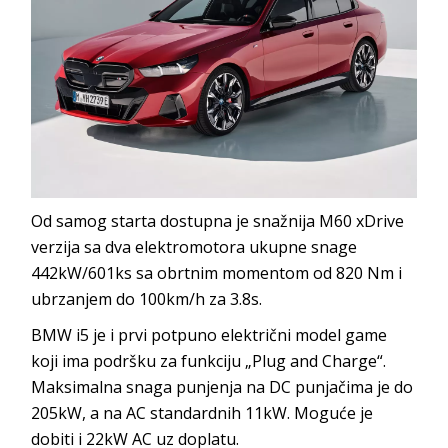
Od samog starta dostupna je snažnija M60 xDrive
verzija sa dva elektromotora ukupne snage
442kW/601ks sa obrtnim momentom od 820 Nm i
ubrzanjem do 100km/h za 3.8s.
BMW i5 je i prvi potpuno električni model game
koji ima podršku za funkciju „Plug and Charge“.
Maksimalna snaga punjenja na DC punjačima je do
205kW, a na AC standardnih 11kW. Moguće je
dobiti i 22kW AC uz doplatu.