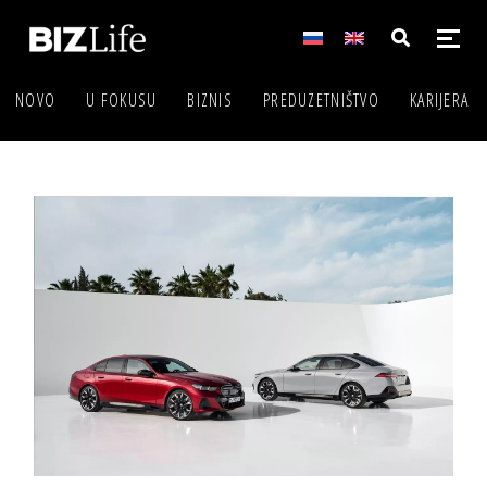
NOVO
U FOKUSU
BIZNIS
PREDUZETNIŠTVO
KARIJERA