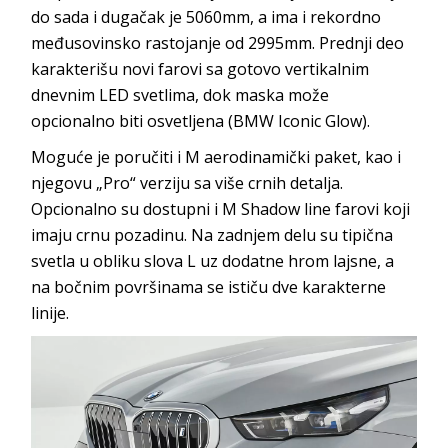
do sada i dugačak je 5060mm, a ima i rekordno
međusovinsko rastojanje od 2995mm. Prednji deo
karakterišu novi farovi sa gotovo vertikalnim
dnevnim LED svetlima, dok maska može
opcionalno biti osvetljena (BMW Iconic Glow).
Moguće je poručiti i M aerodinamički paket, kao i
njegovu „Pro“ verziju sa više crnih detalja.
Opcionalno su dostupni i M Shadow line farovi koji
imaju crnu pozadinu. Na zadnjem delu su tipična
svetla u obliku slova L uz dodatne hrom lajsne, a
na bočnim površinama se ističu dve karakterne
linije.