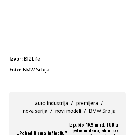
Izvor:
BIZLife
Foto:
BMW Srbija
auto industrija
/
premijera
/
nova serija
/
novi modeli
/
BMW Srbija
Izgubio 10,5 mlrd. EUR u
jednom danu, ali ni to
„Pobedili smo inflaciju“