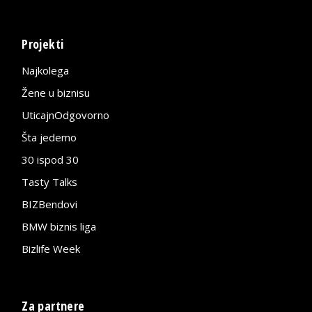
Projekti
Najkolega
Žene u biznisu
UticajnOdgovorno
Šta jedemo
30 ispod 30
Tasty Talks
BIZBendovi
BMW biznis liga
Bizlife Week
Za partnere