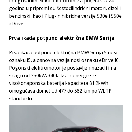
integrisanim elektromotorom. Za početak 2024.
godine u pripremi su šestocilindrični motori, dizel i
benzinski, kao i Plug-in hibridne verzije 530e i 550e
xDrive.
Prva ikada potpuno električna BMW Serija
Prva ikada potpuno električna BMW Serija 5 nosi
oznaku i5, a osnovna vezija nosi oznaku eDrive40.
Pogonski elektromotor je postavljen nazad i ima
snagu od 250kW/340k. Izvor energije je
visokonaponska baterija kapaciteta 81.2kWh i
omogućava domet od 477 do 582 km po WLTP
standardu.