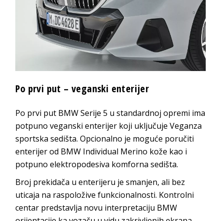
Po prvi put – veganski enterijer
Po prvi put BMW Serije 5 u standardnoj opremi ima
potpuno veganski enterijer koji uključuje Veganza
sportska sedišta. Opcionalno je moguće poručiti
enterijer od BMW Individual Merino kože kao i
potpuno elektropodesiva komforna sedišta.
Broj prekidača u enterijeru je smanjen, ali bez
uticaja na raspoložive funkcionalnosti. Kontrolni
centar predstavlja novu interpretaciju BMW
orijentacije ka vozaču u vidu zakrivljenih ekrana