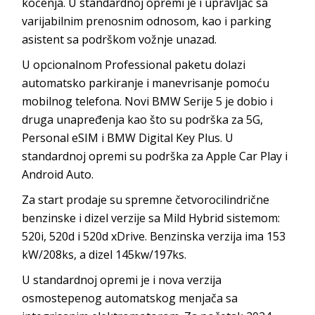
kočenja. U standardnoj opremi je i upravljač sa
varijabilnim prenosnim odnosom, kao i parking
asistent sa podrškom vožnje unazad.
U opcionalnom Professional paketu dolazi
automatsko parkiranje i manevrisanje pomoću
mobilnog telefona. Novi BMW Serije 5 je dobio i
druga unapređenja kao što su podrška za 5G,
Personal eSIM i BMW Digital Key Plus. U
standardnoj opremi su podrška za Apple Car Play i
Android Auto.
Za start prodaje su spremne četvorocilindrične
benzinske i dizel verzije sa Mild Hybrid sistemom:
520i, 520d i 520d xDrive. Benzinska verzija ima 153
kW/208ks, a dizel 145kw/197ks.
U standardnoj opremi je i nova verzija
osmostepenog automatskog menjača sa