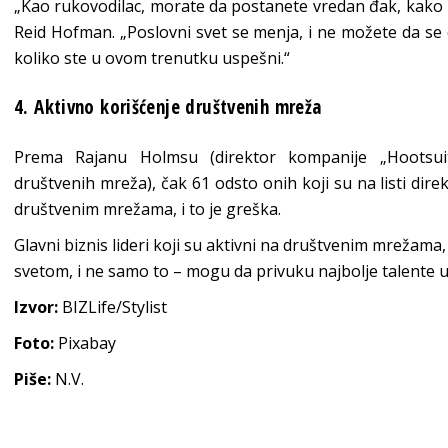
„Kao rukovodilac, morate da postanete vredan đak, kako bi
Reid Hofman. „Poslovni svet se menja, i ne možete da se
koliko ste u ovom trenutku uspešni.“
4. Aktivno korišćenje društvenih mreža
Prema Rajanu Holmsu (direktor kompanije „Hootsuit
društvenih mreža), čak 61 odsto onih koji su na listi dir
društvenim mrežama, i to je greška.
Glavni biznis lideri koji su aktivni na društvenim mrežam
svetom, i ne samo to – mogu da privuku najbolje talente 
Izvor:
BIZLife/Stylist
Foto:
Pixabay
Piše:
N.V.