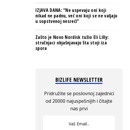
IZJAVA DANA: “Ne uspevaju oni koji
nikad ne padnu, već oni koji se ne valjaju
u sopstvenoj nesreći”
Zašto je Novo Nordisk tužio Eli Lilly:
stručnjaci objašnjavaju šta stoji iza
spora
BIZLIFE NEWSLETTER
Pridružite se poslovnoj zajednici
od 20000 najuspešnijih i čitajte
nas prvi