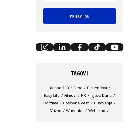
PRIJAVI SE
TAGOVI
30 Ispod 30
Bitno
Bizbendovi
Easy Life
Filmovi
HR
Izjava Dana
Odrzime
Poslovne Vesti
Putovanja
Važno
Wannabe
Webmind