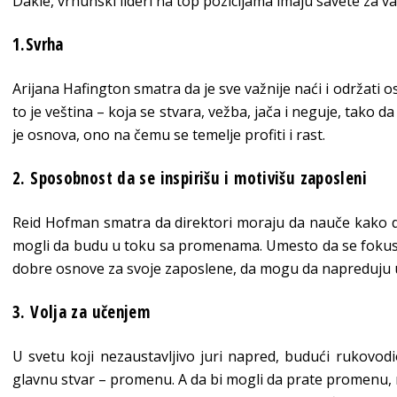
Dakle, vrhunski lideri na top pozicijama imaju savete za va
1.Svrha
Arijana Hafington smatra da je sve važnije naći i održati os
to je veština – koja se stvara, vežba, jača i neguje, tako da
je osnova, ono na čemu se temelje profiti i rast.
2. Sposobnost da se inspirišu i motivišu zaposleni
Reid Hofman smatra da direktori moraju da nauče kako d
mogli da budu u toku sa promenama. Umesto da se fokusir
dobre osnove za svoje zaposlene, da mogu da napreduju u 
3. Volja za učenjem
U svetu koji nezaustavljivo juri napred, budući rukovod
glavnu stvar – promenu. A da bi mogli da prate promenu, 