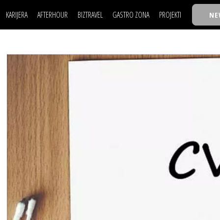
KARIJERA
AFTERHOUR
BIZTRAVEL
GASTRO ZONA
PROJEKTI
NE
POSAO
FILM I SCENA
NAJKOLEGA
LJUDI (HR)
KNJIGE
TASTY TALKS
POSAO
FILM I SCENA
NAJKOLEGA
JE
MOJ UGAO
AUTO SVET
30 ISPOD 30
LJUDI (HR)
KNJIGE
TASTY TALKS
USAVRŠAVANJE
STIL
BACK TO OFFICE/SCHOOL
JE
MOJ UGAO
AUTO SVET
30 ISPOD 30
KNOW-HOW
WELLBEING
BIZBENDOVI
USAVRŠAVANJE
STIL
BACK TO OFFICE/SCHOOL
BIZKOLEGIJUM
KNOW-HOW
WELLBEING
BIZBENDOVI
BMW BIZNIS LIGA
BIZKOLEGIJUM
BIZLIFE WEEK
BMW BIZNIS LIGA
IZJAVA GODINE
BIZLIFE WEEK
IZJAVA GODINE