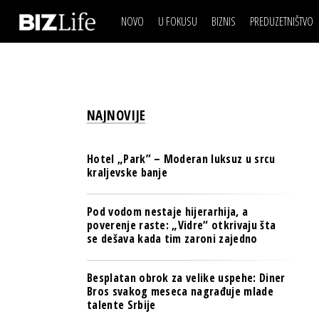
NOVO
U FOKUSU
BIZNIS
PREDUZETNIŠTVO
IZJAVA DANA
BIZNIS SCENA
VIDEO
REAL ESTATE
IZJAVA DANA
BIZNIS SCENA
BREND I KOMUNIKACI
VIDEO
REAL ESTATE
ESG & ENERGY
NAJNOVIJE
BREND I KOMUNIKACI
BANKE
ESG & ENERGY
OSIGURANJE
Hotel „Park” – Moderan luksuz u srcu
BANKE
kraljevske banje
TECH I AI
OSIGURANJE
BIZNIS & SPORT
Pod vodom nestaje hijerarhija, a
TECH I AI
poverenje raste: „Vidre“ otkrivaju šta
PULS REGIONA
se dešava kada tim zaroni zajedno
BIZNIS & SPORT
NOVO NA RAFU
PULS REGIONA
Besplatan obrok za velike uspehe: Diner
Bros svakog meseca nagrađuje mlade
NOVO NA RAFU
talente Srbije