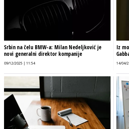
Srbin na čelu BMW-a: Milan Nedeljković je
Iz mo
novi generalni direktor kompanije
Gabba
09/12/2025 | 11:54
14/04/2