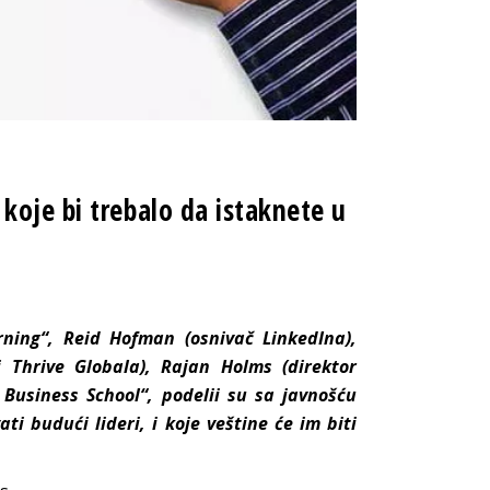
koje bi trebalo da istaknete u
rning“, Reid Hofman (osnivač LinkedIna),
i Thrive Globala), Rajan Holms (direktor
 Business School“, podelii su sa javnošću
ti budući lideri, i koje veštine će im biti