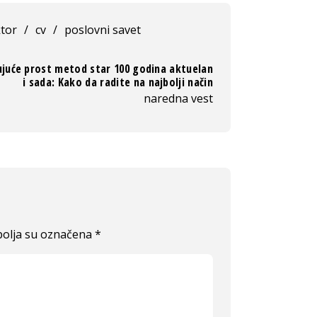
ktor
/
cv
/
poslovni savet
ujuće prost metod star 100 godina aktuelan
i sada: Kako da radite na najbolji način
naredna vest
olja su označena
*