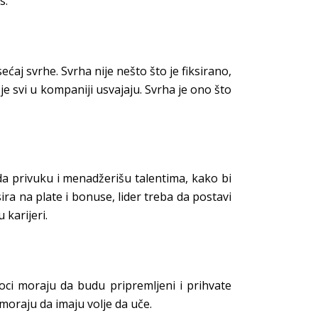
s.
ećaj svrhe. Svrha nije nešto što je fiksirano,
 je svi u kompaniji usvajaju. Svrha je ono što
a privuku i menadžerišu talentima, kako bi
a na plate i bonuse, lider treba da postavi
karijeri.
ioci moraju da budu pripremljeni i prihvate
moraju da imaju volje da uče.