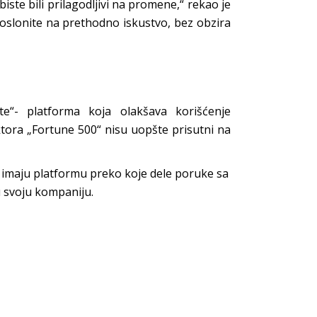
ste bili prilagodljivi na promene,“ rekao je
 oslonite na prethodno iskustvo, bez obzira
e“- platforma koja olakšava korišćenje
ektora „Fortune 500“ nisu uopšte prisutni na
a, imaju platformu preko koje dele poruke sa
u svoju kompaniju.