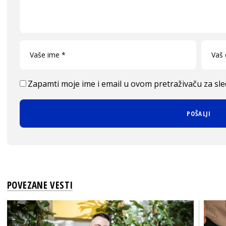
Zapamti moje ime i email u ovom pretraživaču za sl
POVEZANE VESTI