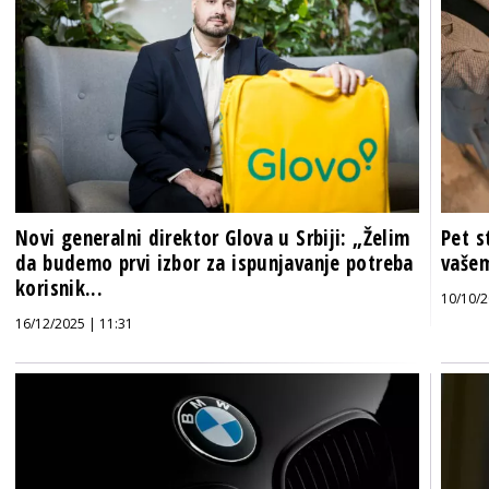
Novi generalni direktor Glova u Srbiji: „Želim
Pet s
da budemo prvi izbor za ispunjavanje potreba
vaše
korisnik...
10/10/2
16/12/2025 | 11:31