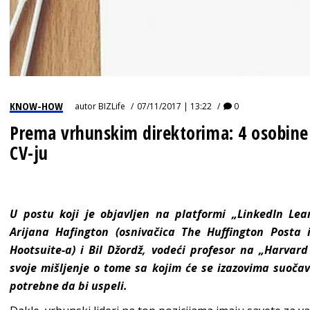
KNOW-HOW
autor
BIZLife
07/11/2017 | 13:22
0
Prema vrhunskim direktorima: 4 osobine 
CV-ju
U postu koji je objavljen na platformi „LinkedIn Lea
Arijana Hafington (osnivačica The Huffington Posta 
Hootsuite-a) i Bil Džordž, vodeći profesor na „Harvard
svoje mišljenje o tome sa kojim će se izazovima suočava
potrebne da bi uspeli.