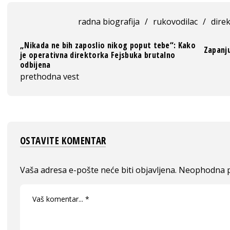
radna biografija
/
rukovodilac
/
dire
„Nikada ne bih zaposlio nikog poput tebe“: Kako
Zapanj
je operativna direktorka Fejsbuka brutalno
odbijena
prethodna vest
OSTAVITE KOMENTAR
Vaša adresa e-pošte neće biti objavljena.
Neophodna p