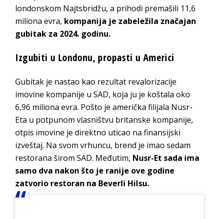
londonskom Najtsbridžu, a prihodi premašili 11,6
miliona evra,
kompanija je zabeležila značajan
gubitak za 2024. godinu.
Izgubiti u Londonu, propasti u Americi
Gubitak je nastao kao rezultat revalorizacije
imovine kompanije u SAD, koja ju je koštala oko
6,96 miliona evra. Pošto je američka filijala Nusr-
Eta u potpunom vlasništvu britanske kompanije,
otpis imovine je direktno uticao na finansijski
izveštaj. Na svom vrhuncu, brend je imao sedam
restorana širom SAD. Međutim,
Nusr-Et sada ima
samo dva nakon što je ranije ove godine
zatvorio restoran na Beverli Hilsu.