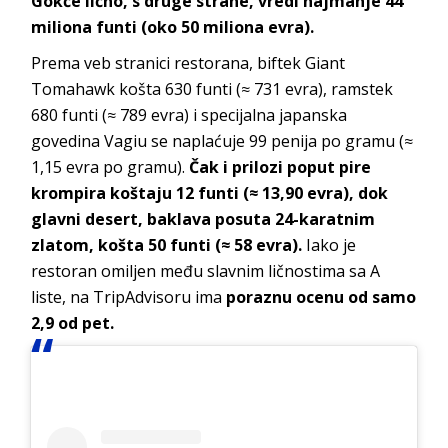
Gokče lično, s druge strane, vredi najmanje 44
miliona funti (oko 50 miliona evra).
Prema veb stranici restorana, biftek Giant
Tomahawk košta 630 funti (≈ 731 evra), ramstek
680 funti (≈ 789 evra) i specijalna japanska
govedina Vagiu se naplaćuje 99 penija po gramu (≈
1,15 evra po gramu).
Čak i prilozi poput pire
krompira koštaju 12 funti (≈ 13,90 evra), dok
glavni desert, baklava posuta 24-karatnim
zlatom, košta 50 funti (≈ 58 evra).
Iako je
restoran omiljen među slavnim ličnostima sa A
liste, na TripAdvisoru ima
poraznu ocenu od samo
2,9 od pet.