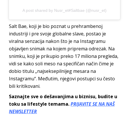
A post shared by Nusr_et#Saltbae (@nusr_et)
Salt Bae, koji je bio poznat u prehrambenoj
industriji i pre svoje globalne slave, postao je
viralna senzacija nakon što je na Instagramu
objavljen snimak na kojem priprema odrezak. Na
snimku, koji je prikupio preko 17 miliona pregleda,
vidi se kako soli meso na specifičan način čime je
dobio titulu „najseksepilnijeg mesara na
Instagramu“. Međutim, njegovi postupci su često
bili kritikovani.
Saznajte sve o dešavanjima u biznisu, budite u
toku sa lifestyle temama.
PRIJAVITE SE NA NAŠ
NEWSLETTER