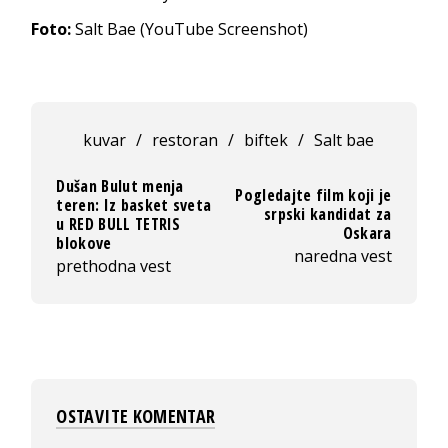
Foto:
Salt Bae (YouTube Screenshot)
kuvar
/
restoran
/
biftek
/
Salt bae
Dušan Bulut menja
Pogledajte film koji je
teren: Iz basket sveta
srpski kandidat za
u RED BULL TETRIS
Oskara
blokove
naredna vest
prethodna vest
OSTAVITE KOMENTAR