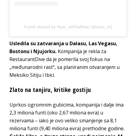
A post shared by Nusr_et#Saltbae (@nusr_et)
Usledila su zatvaranja u Dalasu, Las Vegasu,
Bostonu i Njujorku.
Kompanija je rekla za
RestaurantDive da je pomerila svoj fokus na
„međunarodni rast“, ​​sa planiranim otvaranjem u
Meksiko Sitiju i Ibici.
Zlato na tanjiru, kritike gostiju
Uprkos ogromnim gubicima, kompanija i dalje ima
2,3 miliona funti (oko 2,67 miliona evra) u
rezervama – iako je ovo veliko smanjenje sa 8,1
miliona funti (9,40 miliona evra) prethodne godine.