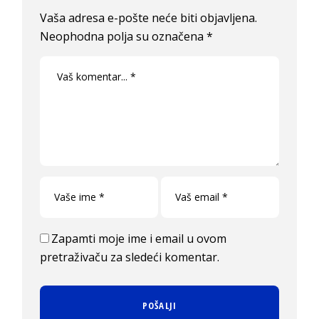
Vaša adresa e-pošte neće biti objavljena.
Neophodna polja su označena
*
Zapamti moje ime i email u ovom
pretraživaču za sledeći komentar.