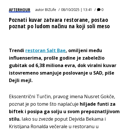
AFTERHOUR
autor
BIZLife
08/10/2025 | 13:41
0
Poznati kuvar zatvara restorane, postao
poznat po ludom načinu na koji soli meso
Trendi
restoran Salt Bae
, omiljeni među
influenserima, prošle godine je zabeležio
gubitak od 6,38 miliona evra, dok viralni kuvar
istovremeno smanjuje poslovanje u SAD, piše
Dejli mejl.
Ekscentrični Turčin, pravog imena Nusret Gokče,
poznat je po tome što naplaćuje
hiljade funti za
biftek i posipa ga solju u svom prepoznatljivom
stilu.
Iako su zvezde poput Dejvida Bekama i
Kristijana Ronalda večerale u restoranu u