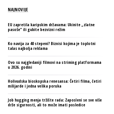
NAJNOVIJE
EU zapretila karipskim državama: Ukinite „zlatne
pasoše“ ili gubite bezvizni režim
Ko navija za 40 stepeni? Biznisi kojima je toplotni
talas najbolja reklama
Ovo su najgledaniji filmovi na striming platformama
u 2026. godini
Holivudska bioskopska renesansa: Četiri filma, četiri
milijarde i jedna velika poruka
Job hugging menja tržište rada: Zaposleni se sve više
drže sigurnosti, ali to može imati posledice