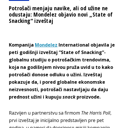
Potrošači menjaju navike, ali od užine ne
odustaju: Mondelez objavio novi „State of
Snacking“ izveštaj
Kompanija
Mondelez
International objavila je
peti godišnji izveštaj “State of Snacking“-
globalnu studiju o potrošačkim trendovima,
koja na godišnjem nivou pruža uvid u to kako
potrošači donose odluku o užini. Izveštaj
pokazuje da, i pored globalne ekonomske
neizvesnosti, potrošači nastavljaju da daju
prednost užini i kupuju
snack
proizvode.
Razvijen u partnerstvu sa firmom
The Harris Poll
,
prvi izveštaj je inicijalno predstavljen pre pet
godina, u nameri da doprinese misiji kompanije