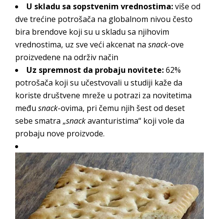
U skladu sa sopstvenim vrednostima:
više od
dve trećine potrošača na globalnom nivou često
bira brendove koji su u skladu sa njihovim
vrednostima, uz sve veći akcenat na
snack
-ove
proizvedene na održiv način
Uz spremnost da probaju novitete:
62%
potrošača koji su učestvovali u studiji kaže da
koriste društvene mreže u potrazi za novitetima
među
snack
-ovima, pri čemu njih šest od deset
sebe smatra „
snack
avanturistima“ koji vole da
probaju nove proizvode.