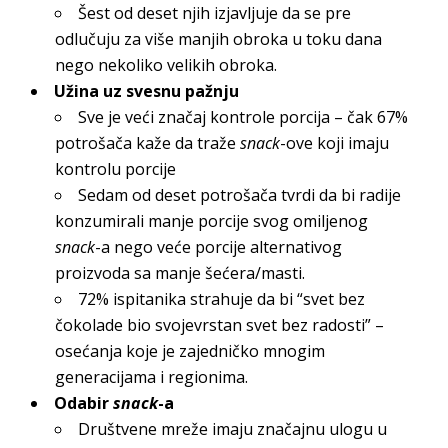
Šest od deset njih izjavljuje da se pre
odlučuju za više manjih obroka u toku dana
nego nekoliko velikih obroka.
Užina uz svesnu pažnju
Sve je veći značaj kontrole porcija – čak 67%
potrošača kaže da traže
snack
-ove koji imaju
kontrolu porcije
Sedam od deset potrošača tvrdi da bi radije
konzumirali manje porcije svog omiljenog
snack
-a nego veće porcije alternativog
proizvoda sa manje šećera/masti.
72% ispitanika strahuje da bi “svet bez
čokolade bio svojevrstan svet bez radosti” –
osećanja koje je zajedničko mnogim
generacijama i regionima.
Odabir
snack
-a
Društvene mreže imaju značajnu ulogu u