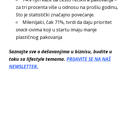
za tri procenta više u odnosu na prošlu godinu,
što je statistički značajno povećanje.
Milenijalci, čak 71%, tvrdi da daju prioritet
snack
-ovima koji u startu imaju manje
plastičnog pakovanja
Saznajte sve o dešavanjima u biznisu, budite u
toku sa lifestyle temama.
PRIJAVITE SE NA NAŠ
NEWSLETTER.