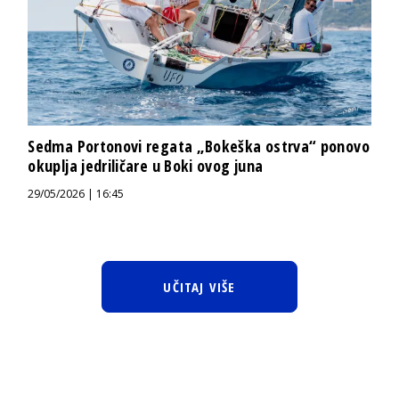
Sedma Portonovi regata „Bokeška ostrva“ ponovo
okuplja jedriličare u Boki ovog juna
29/05/2026 | 16:45
UČITAJ VIŠE