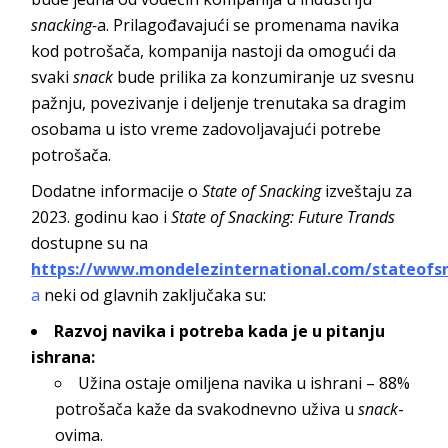
snacking-
a. Prilagođavajući se promenama navika
kod potrošača, kompanija nastoji da omogući da
svaki
snack
bude prilika za konzumiranje uz svesnu
pažnju, povezivanje i deljenje trenutaka sa dragim
osobama u isto vreme zadovoljavajući potrebe
potrošača.
Dodatne informacije o
State of Snacking
izveštaju za
2023. godinu kao i
State of Snacking: Future Trands
dostupne su na
https://www.mondelezinternational.com/stateofs
a
neki od glavnih zaključaka su:
Razvoj navika i potreba kada je u pitanju
ishrana:
Užina ostaje omiljena navika u ishrani – 88%
potrošača kaže da svakodnevno uživa u
snack
-
ovima.