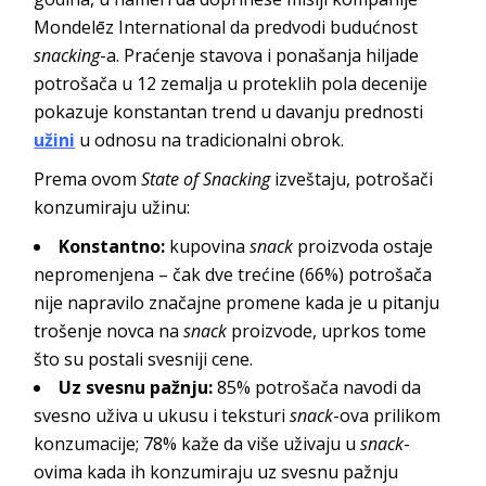
Mondelēz International da predvodi budućnost
snacking
-a. Praćenje stavova i ponašanja hiljade
potrošača u 12 zemalja u proteklih pola decenije
pokazuje konstantan trend u davanju prednosti
užini
u odnosu na tradicionalni obrok.
Prema ovom
State of Snacking
izveštaju, potrošači
konzumiraju užinu:
Konstantno:
kupovina
snack
proizvoda ostaje
nepromenjena – čak dve trećine (66%) potrošača
nije napravilo značajne promene kada je u pitanju
trošenje novca na
snack
proizvode, uprkos tome
što su postali svesniji cene.
Uz svesnu pažnju:
85% potrošača navodi da
svesno uživa u ukusu i teksturi
snack
-ova prilikom
konzumacije; 78% kaže da više uživaju u
snack
-
ovima kada ih konzumiraju uz svesnu pažnju