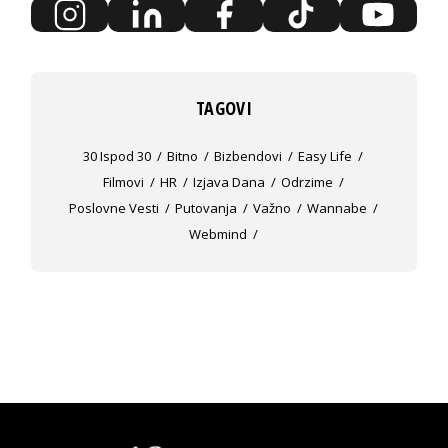
TAGOVI
30 Ispod 30
Bitno
Bizbendovi
Easy Life
Filmovi
HR
Izjava Dana
Odrzime
Poslovne Vesti
Putovanja
Važno
Wannabe
Webmind