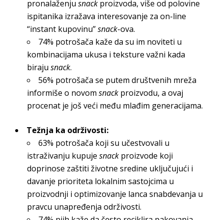
pronalaženju
snack
proizvoda, više od polovine
ispitanika izražava interesovanje za on-line
“instant kupovinu”
snack
-ova.
74% potrošača kaže da su im noviteti u
kombinacijama ukusa i teksture važni kada
biraju
snack
.
56% potrošača se putem društvenih mreža
informiše o novom
snack
proizvodu, a ovaj
procenat je još veći među mlađim generacijama.
Težnja ka održivosti:
63% potrošača koji su učestvovali u
istraživanju kupuje
snack
proizvode koji
doprinose zaštiti životne sredine uključujući i
davanje prioriteta lokalnim sastojcima u
proizvodnji i optimizovanje lanca snabdevanja u
pravcu unapređenja održivosti.
74% njih kaže da često reciklira pakovanja –