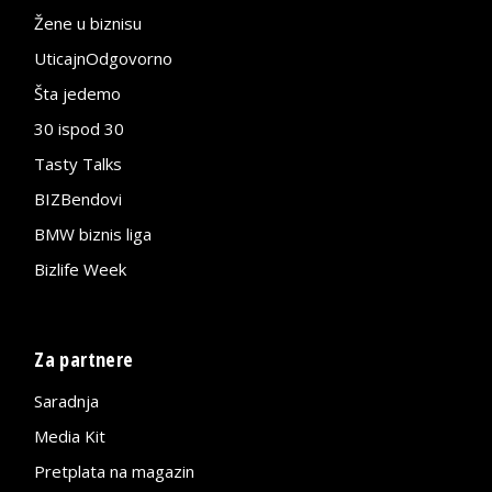
Žene u biznisu
UticajnOdgovorno
Šta jedemo
30 ispod 30
Tasty Talks
BIZBendovi
BMW biznis liga
Bizlife Week
Za partnere
Saradnja
Media Kit
Pretplata na magazin