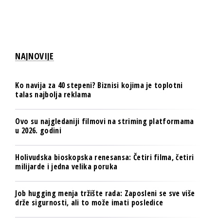
NAJNOVIJE
Ko navija za 40 stepeni? Biznisi kojima je toplotni
talas najbolja reklama
Ovo su najgledaniji filmovi na striming platformama
u 2026. godini
Holivudska bioskopska renesansa: Četiri filma, četiri
milijarde i jedna velika poruka
Job hugging menja tržište rada: Zaposleni se sve više
drže sigurnosti, ali to može imati posledice