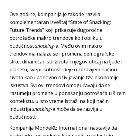
Ove godine, kompanija je takođe razvila
komplementaran izveštaj “State of Snacking:
Future Trends” koji prikazuje dugoročne
potrošačke makro trendove koji oblikuju
budućnost
snacking
-a. Među ovim makro
trendovima nalaze se i promena demografske
slike, dinamičan stil života i njegov uticaj na ljude i
planetu, sveprisutnost ideje o zdravijem načinu
života kao i ponovno oživljavanje tzv. ekonomije
iskustva. Svi ovi trendovi omogućavaju da se
razumeju promene u ponašanju potrošača u širem
kontekstu, u isto vreme istraži na koji način
industrija
snacking
-a može da se razvija u
budućnosti.
Kompanija Mondelēz International nastavlja da
bude jedna od vodećih kompanija u industriju