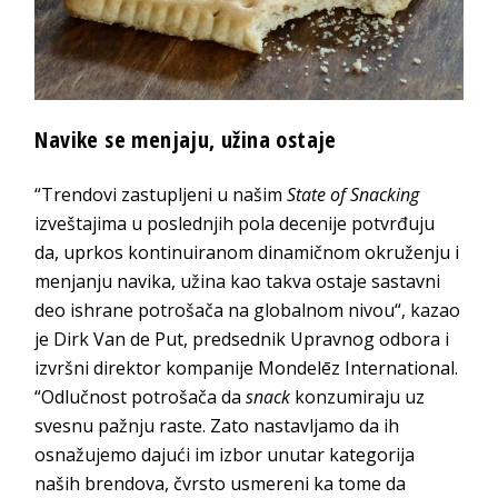
Navike se menjaju, užina ostaje
“Trendovi zastupljeni u našim
State of Snacking
izveštajima u poslednjih pola decenije potvrđuju
da, uprkos kontinuiranom dinamičnom okruženju i
menjanju navika, užina kao takva ostaje sastavni
deo ishrane potrošača na globalnom nivou“, kazao
je Dirk Van de Put, predsednik Upravnog odbora i
izvršni direktor kompanije Mondelēz International.
“Odlučnost potrošača da
snack
konzumiraju uz
svesnu pažnju raste. Zato nastavljamo da ih
osnažujemo dajući im izbor unutar kategorija
naših brendova, čvrsto usmereni ka tome da