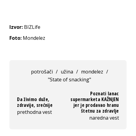
Izvor:
BIZLife
Foto:
Mondelez
potrošači
/
užina
/
mondelez
/
"State of snacking"
Poznati lanac
Da živimo duže,
supermarketa KAŽNJEN
zdravije, srećnije
jer je prodavao hranu
štetnu za zdravlje
prethodna vest
naredna vest