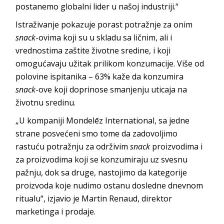
postanemo globalni lider u našoj industriji.“
Istraživanje pokazuje porast potražnje za onim
snack
-ovima koji su u skladu sa ličnim, ali i
vrednostima zaštite životne sredine, i koji
omogućavaju užitak prilikom konzumacije. Više od
polovine ispitanika – 63% kaže da konzumira
snack
-ove koji doprinose smanjenju uticaja na
životnu sredinu.
„U kompaniji Mondelēz International, sa jedne
strane posvećeni smo tome da zadovoljimo
rastuću potražnju za održivim
snack
proizvodima i
za proizvodima koji se konzumiraju uz svesnu
pažnju, dok sa druge, nastojimo da kategorije
proizvoda koje nudimo ostanu dosledne dnevnom
ritualu“, izjavio je Martin Renaud, direktor
marketinga i prodaje.