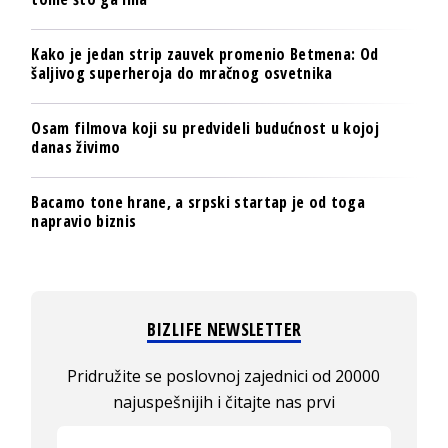
Kako je jedan strip zauvek promenio Betmena: Od
šaljivog superheroja do mračnog osvetnika
Osam filmova koji su predvideli budućnost u kojoj
danas živimo
Bacamo tone hrane, a srpski startap je od toga
napravio biznis
BIZLIFE NEWSLETTER
Pridružite se poslovnoj zajednici od 20000
najuspešnijih i čitajte nas prvi