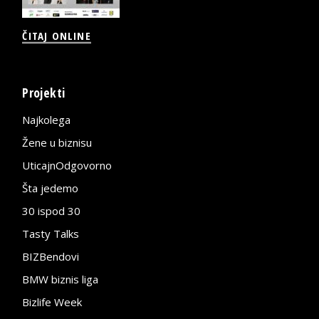
ČITAJ ONLINE
Projekti
Najkolega
Žene u biznisu
UticajnOdgovorno
Šta jedemo
30 ispod 30
Tasty Talks
BIZBendovi
BMW biznis liga
Bizlife Week