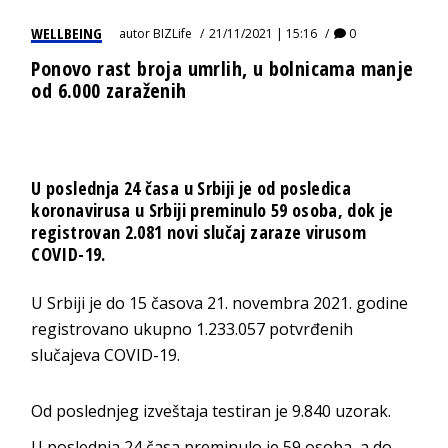
WELLBEING
autor
BIZLife
21/11/2021 | 15:16
0
Ponovo rast broja umrlih, u bolnicama manje
od 6.000 zaraženih
U poslednja 24 časa u Srbiji je od posledica
koronavirusa u Srbiji preminulo 59 osoba, dok je
registrovan 2.081 novi slučaj zaraze virusom
COVID-19.
U Srbiji je do 15 časova 21. novembra 2021. godine
registrovano ukupno 1.233.057 potvrđenih
slučajeva COVID-19.
Od poslednjeg izveštaja testiran je 9.840 uzorak.
U poslednja 24 časa preminulo je 59 osoba, a do