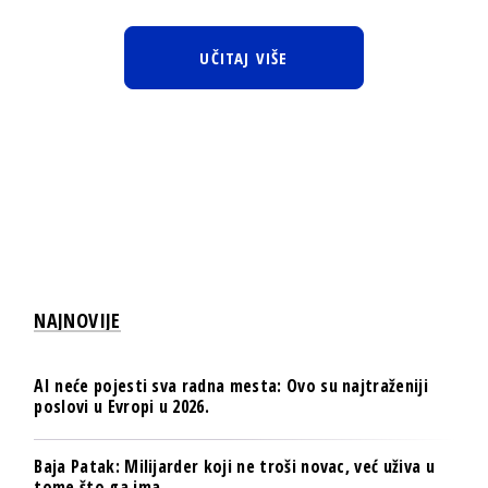
UČITAJ VIŠE
NAJNOVIJE
AI neće pojesti sva radna mesta: Ovo su najtraženiji
poslovi u Evropi u 2026.
Baja Patak: Milijarder koji ne troši novac, već uživa u
tome što ga ima