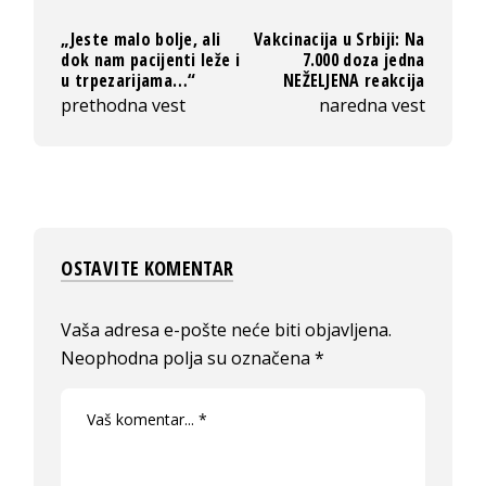
„Jeste malo bolje, ali
Vakcinacija u Srbiji: Na
dok nam pacijenti leže i
7.000 doza jedna
u trpezarijama…“
NEŽELJENA reakcija
prethodna vest
naredna vest
OSTAVITE KOMENTAR
Vaša adresa e-pošte neće biti objavljena.
Neophodna polja su označena
*