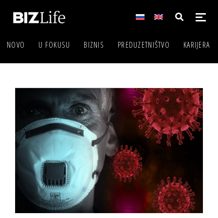
NOVO
U FOKUSU
BIZNIS
PREDUZETNIŠTVO
KARIJERA