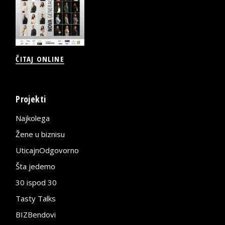
ČITAJ ONLINE
Projekti
Najkolega
Žene u biznisu
UticajnOdgovorno
Šta jedemo
30 ispod 30
Tasty Talks
BIZBendovi