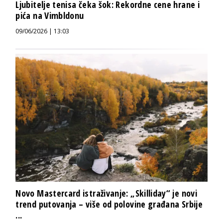
Ljubitelje tenisa čeka šok: Rekordne cene hrane i
pića na Vimbldonu
09/06/2026 | 13:03
Novo Mastercard istraživanje: „Skilliday“ je novi
trend putovanja – više od polovine građana Srbije
...