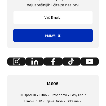
najuspešnijih i čitajte nas prvi
PRIJAVI SE
TAGOVI
30 Ispod 30
Bitno
Bizbendovi
Easy Life
Filmovi
HR
Izjava Dana
Odrzime