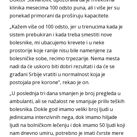
klinika mesecima 100 odsto puna, ali i više jer su
ponekad primorani da proširuju kapacitete.
„Kažem više od 100 odsto, jer u trenucima kada je
sistem prebukiran i kada treba smestiti nove
bolesnike, mi ubacujemo krevete i u neke
prostorije koje ranije nisu bile namenjene za
bolesničke sobe, recimo trpezarije. Nema mesta
nadi da će uskoro biti dobri rezultati i da će se
građani Srbije vratiti u normalnost koja je
postojala pre korone“, rekao je on.
„U poslednja tri dana smanjen je broj pregleda u
ambulanti, ali se nažalost ne smanjuje priliv teških
bolesnika. Dokle god imamo veliki broj ljudi u
jedinicama intenzivnih nega, dok imamo hiljade
ljudi na bolničkom lečenju i dok imamo 50 ljudi koji
nam dnevno umiru, potrebno je imati čvrste mere