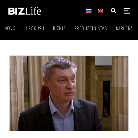
NOVO
U FOKUSU
BIZNIS
PREDUZETNIŠTVO
KARIJERA