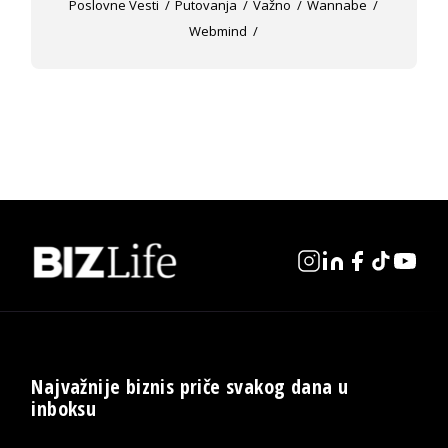
Poslovne Vesti
Putovanja
Važno
Wannabe
Webmind
Najvažnije biznis priče svakog dana u
inboksu