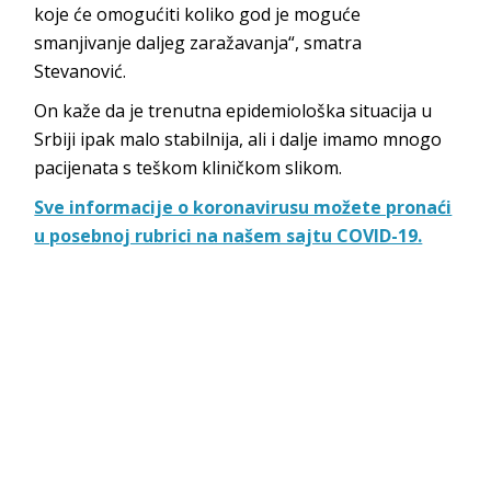
koje će omogućiti koliko god je moguće
smanjivanje daljeg zaražavanja“, smatra
Stevanović.
On kaže da je trenutna epidemiološka situacija u
Srbiji ipak malo stabilnija, ali i dalje imamo mnogo
pacijenata s teškom kliničkom slikom.
Sve informacije o koronavirusu možete pronaći
u posebnoj rubrici na našem sajtu COVID-19.