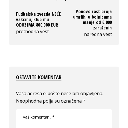
Ponovo rast broja
Fudbalska zvezda NEĆE
umrlih, u bolnicama
vakcinu, klub mu
manje od 6.000
ODUZIMA 800.000 EUR
zaraženih
prethodna vest
naredna vest
OSTAVITE KOMENTAR
Vaša adresa e-pošte neće biti objavljena.
Neophodna polja su označena
*