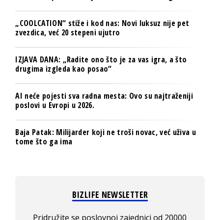
„COOLCATION“ stiže i kod nas: Novi luksuz nije pet
zvezdica, već 20 stepeni ujutro
IZJAVA DANA: „Radite ono što je za vas igra, a što
drugima izgleda kao posao“
AI neće pojesti sva radna mesta: Ovo su najtraženiji
poslovi u Evropi u 2026.
Baja Patak: Milijarder koji ne troši novac, već uživa u
tome što ga ima
BIZLIFE NEWSLETTER
Pridružite se poslovnoj zajednici od 20000