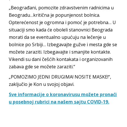
„Beograđani, pomozite zdravstvenim radnicima u
Beogradu…kritična je popunjenost bolnica.
Opterećenost je ogromna i pomoć je potrebna… U
situaciji smo kada će oboleli stanovnici Beograda
morati da se eventualno upućuju na lečenje u
bolnice po Srbiji… Izbegavajte gužve i mesta gde se
možete zaraziti. Izbegavajte i smanjite kontakte.
Vikendi su dani češćih kontakata i organizovanih
zabava gde se možete zaraziti.“
„POMOZIMO JEDNI DRUGIMA!
NOSITE MASKE!“,
zaključio je Kon u svojoj objavi.
Sve informacije o koronavirusu možete pronaći
u posebnoj rubrici na našem sajtu COVID-19.