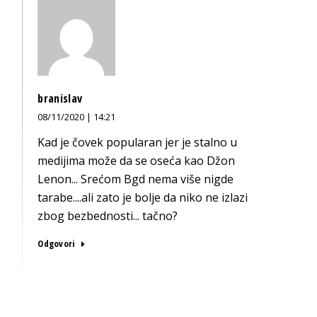
branislav
08/11/2020 | 14:21
Kad je čovek popularan jer je stalno u
medijima može da se oseća kao Džon
Lenon... Srećom Bgd nema više nigde
tarabe....ali zato je bolje da niko ne izlazi
zbog bezbednosti... tačno?
Odgovori