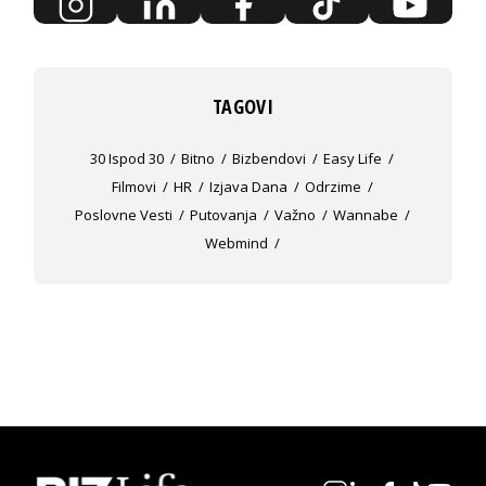
TAGOVI
30 Ispod 30
Bitno
Bizbendovi
Easy Life
Filmovi
HR
Izjava Dana
Odrzime
Poslovne Vesti
Putovanja
Važno
Wannabe
Webmind