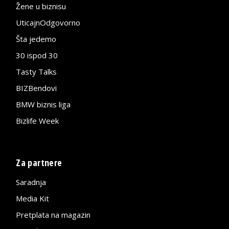
Žene u biznisu
UticajnOdgovorno
Šta jedemo
30 ispod 30
Tasty Talks
BIZBendovi
BMW biznis liga
Bizlife Week
Za partnere
Saradnja
Media Kit
Pretplata na magazin