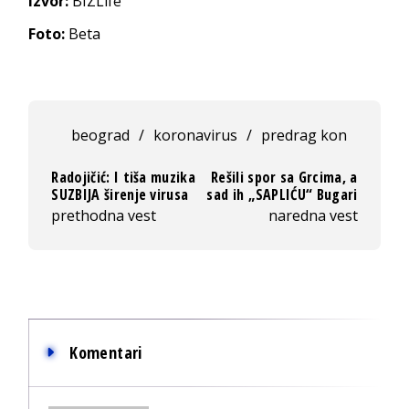
Izvor:
BIZLife
Foto:
Beta
beograd
/
koronavirus
/
predrag kon
Radojičić: I tiša muzika
Rešili spor sa Grcima, a
SUZBIJA širenje virusa
sad ih „SAPLIĆU“ Bugari
prethodna vest
naredna vest
Komentari