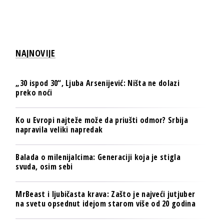
NAJNOVIJE
„30 ispod 30“, Ljuba Arsenijević: Ništa ne dolazi
preko noći
Ko u Evropi najteže može da priušti odmor? Srbija
napravila veliki napredak
Balada o milenijalcima: Generaciji koja je stigla
svuda, osim sebi
MrBeast i ljubičasta krava: Zašto je najveći jutjuber
na svetu opsednut idejom starom više od 20 godina