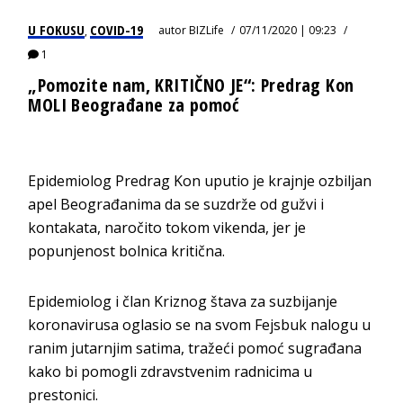
U FOKUSU
COVID-19
autor
BIZLife
07/11/2020 | 09:23
,
1
„Pomozite nam, KRITIČNO JE“: Predrag Kon
MOLI Beograđane za pomoć
Epidemiolog Predrag Kon uputio je krajnje ozbiljan
apel Beograđanima da se suzdrže od gužvi i
kontakata, naročito tokom vikenda, jer je
popunjenost bolnica kritična.
Epidemiolog i član Kriznog štava za suzbijanje
koronavirusa oglasio se na svom Fejsbuk nalogu u
ranim jutarnjim satima, tražeći pomoć sugrađana
kako bi pomogli zdravstvenim radnicima u
prestonici.