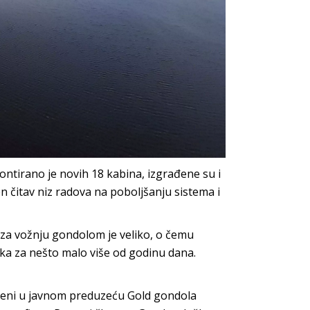
ntirano je novih 18 kabina, izgrađene su i
en čitav niz radova na poboljšanju sistema i
a za vožnju gondolom je veliko, o čemu
ika za nešto malo više od godinu dana.
sleni u javnom preduzeću Gold gondola