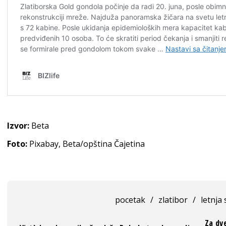
Izvor:
Beta
Foto:
Pixabay, Beta/opština Čajetina
pocetak
/
zlatibor
/
letnja
Za dve