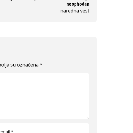
neophodan
naredna vest
olja su označena
*