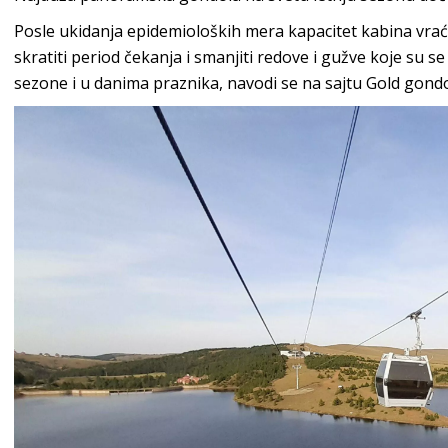
Posle ukidanja epidemioloških mera kapacitet kabina vrać
skratiti period čekanja i smanjiti redove i gužve koje su
sezone i u danima praznika, navodi se na sajtu Gold gondo