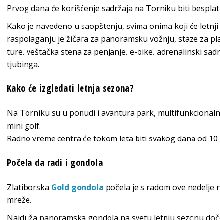
Prvog dana će korišćenje sadržaja na Torniku biti besplat
Kako je navedeno u saopštenju, svima onima koji će letnji
raspolaganju je žičara za panoramsku vožnju, staze za pla
ture, veštačka stena za penjanje, e-bike, adrenalinski sadr
tjubinga.
Kako će izgledati letnja sezona?
Na Torniku su u ponudi i avantura park, multifunkcionalni 
mini golf.
Radno vreme centra će tokom leta biti svakog dana od 10 
Počela da radi i gondola
Zlatiborska
Gold gondola
počela je s radom ove nedelje 
mreže.
Najduža panoramska gondola na svetu letnju sezonu doč