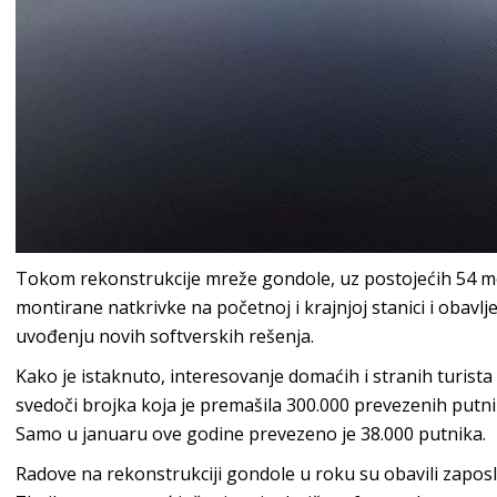
Tokom rekonstrukcije mreže gondole, uz postojećih 54 mo
montirane natkrivke na početnoj i krajnjoj stanici i obavlj
uvođenju novih softverskih rešenja.
Kako je istaknuto, interesovanje domaćih i stranih turist
svedoči brojka koja je premašila 300.000 prevezenih putn
Samo u januaru ove godine prevezeno je 38.000 putnika.
Radove na rekonstrukciji gondole u roku su obavili zapo