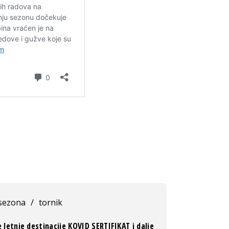
 sezona
/
tornik
 letnje destinacije KOVID SERTIFIKAT i dalje