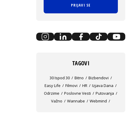
PRIJAVI SE
TAGOVI
30 Ispod 30
Bitno
Bizbendovi
Easy Life
Filmovi
HR
Izjava Dana
Odrzime
Poslovne Vesti
Putovanja
Važno
Wannabe
Webmind