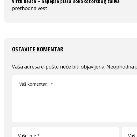
Virtù beach – najlepša plaža Bokokotorskog zaliva
prethodna vest
OSTAVITE KOMENTAR
Vaša adresa e-pošte neće biti objavljena.
Neophodna p