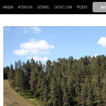
KARIJERA
AFTERHOUR
BIZTRAVEL
GASTRO ZONA
PROJEKTI
NE
POSAO
FILM I SCENA
NAJKOLEGA
LJUDI (HR)
KNJIGE
TASTY TALKS
POSAO
FILM I SCENA
NAJKOLEGA
JE
MOJ UGAO
AUTO SVET
30 ISPOD 30
LJUDI (HR)
KNJIGE
TASTY TALKS
USAVRŠAVANJE
STIL
BACK TO OFFIC
JE
MOJ UGAO
AUTO SVET
30 ISPOD 30
KNOW-HOW
WELLBEING
BIZBENDOVI
USAVRŠAVANJE
STIL
BACK TO OFFIC
BIZKOLEGIJUM
KNOW-HOW
WELLBEING
BIZBENDOVI
BMW BIZNIS LIG
BIZKOLEGIJUM
BIZLIFE WEEK
BMW BIZNIS LIG
IZJAVA GODINE
BIZLIFE WEEK
IZJAVA GODINE