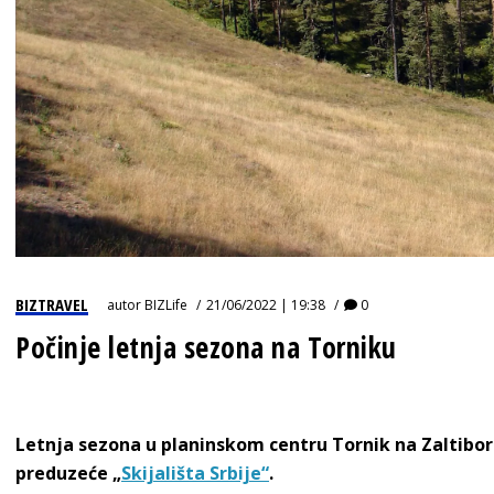
BIZTRAVEL
autor
BIZLife
21/06/2022 | 19:38
0
Počinje letnja sezona na Torniku
Letnja sezona u planinskom centru Tornik na Zaltiboru
preduzeće „
Skijališta Srbije“
.