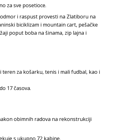
no za sve posetioce.
 odmor i raspust provesti na Zlatiboru na
ninski biciklizam i mountain cart, pešačke
žaji poput boba na šinama, zip lajna i
teren za košarku, tenis i mali fudbal, kao i
do 17 časova.
nakon obimnih radova na rekonstrukciji
ekuje s ukupno 72 kabine.