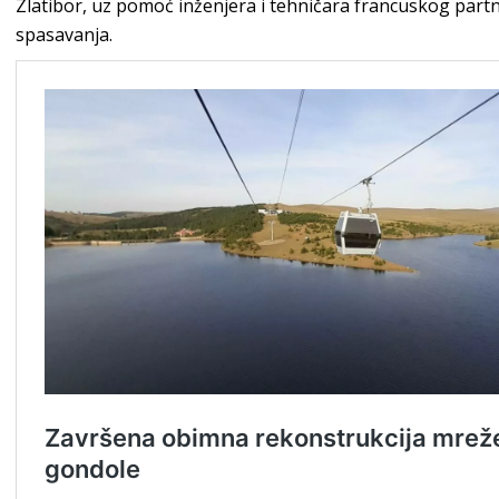
Zlatibor, uz pomoć inženjera i tehničara francuskog part
spasavanja.