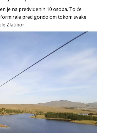
en je na predviđenih 10 osoba. To će
 se formirale pred gondolom tokom svake
le Zlatibor.