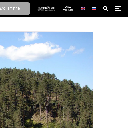
WSLETTER
E/SCHOOL
E/SCHOOL
A
A