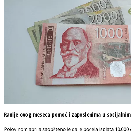
Ranije ovog meseca pomoć i zaposlenima u socijalni
Polovinom aprila saopšteno je da je počela isplata 10.000