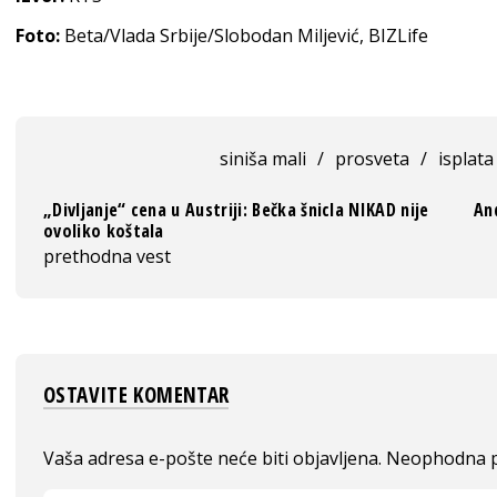
Foto:
Beta/Vlada Srbije/Slobodan Miljević, BIZLife
siniša mali
/
prosveta
/
isplat
„Divljanje“ cena u Austriji: Bečka šnicla NIKAD nije
And
ovoliko koštala
prethodna vest
OSTAVITE KOMENTAR
Vaša adresa e-pošte neće biti objavljena.
Neophodna p