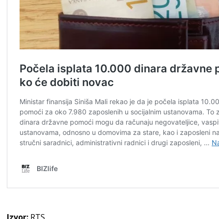
Izvor:
RTS