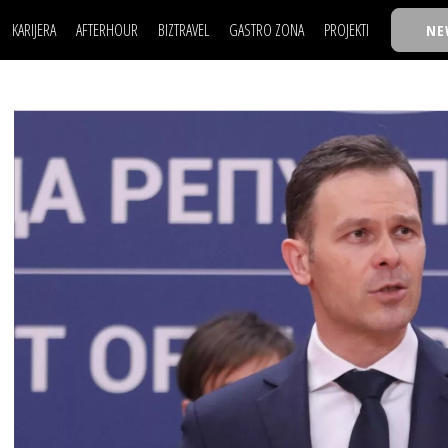
KARIJERA
AFTERHOUR
BIZTRAVEL
GASTRO ZONA
PROJEKTI
NE
POSAO
FILM I SCENA
NAJKOLEGA
LJUDI (HR)
KNJIGE
TASTY TALKS
POSAO
FILM I SCENA
NAJKOLEGA
JE
MOJ UGAO
AUTO SVET
30 ISPOD 30
LJUDI (HR)
KNJIGE
TASTY TALKS
USAVRŠAVANJE
STIL
BACK TO OFFIC
JE
MOJ UGAO
AUTO SVET
30 ISPOD 30
KNOW-HOW
WELLBEING
BIZBENDOVI
USAVRŠAVANJE
STIL
BACK TO OFFIC
BIZKOLEGIJUM
KNOW-HOW
WELLBEING
BIZBENDOVI
BMW BIZNIS LIG
BIZKOLEGIJUM
BIZLIFE WEEK
BMW BIZNIS LIG
IZJAVA GODINE
BIZLIFE WEEK
IZJAVA GODINE