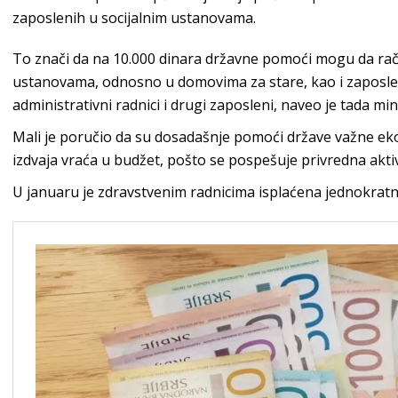
zaposlenih u socijalnim ustanovama.
To znači da na 10.000 dinara državne pomoći mogu da raču
ustanovama, odnosno u domovima za stare, kao i zaposleni
administrativni radnici i drugi zaposleni, naveo je tada min
Mali je poručio da su dosadašnje pomoći države važne ek
izdvaja vraća u budžet, pošto se pospešuje privredna akti
U januaru je zdravstvenim radnicima isplaćena jednokrat