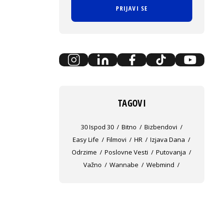
PRIJAVI SE
TAGOVI
30 Ispod 30
Bitno
Bizbendovi
Easy Life
Filmovi
HR
Izjava Dana
Odrzime
Poslovne Vesti
Putovanja
Važno
Wannabe
Webmind