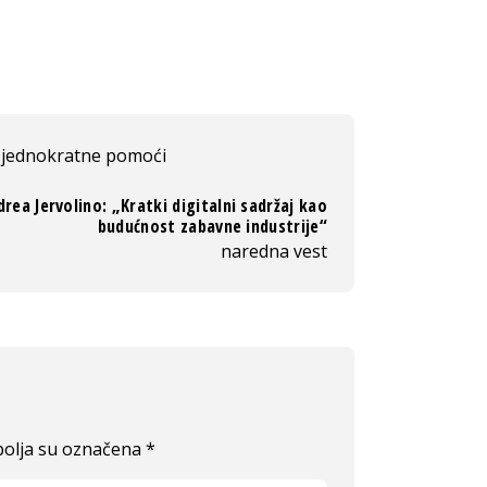
a jednokratne pomoći
rea Jervolino: „Kratki digitalni sadržaj kao
budućnost zabavne industrije“
naredna vest
olja su označena
*