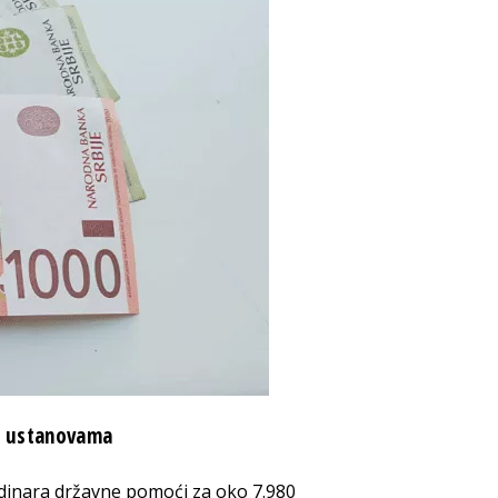
m ustanovama
 dinara državne pomoći za oko 7.980