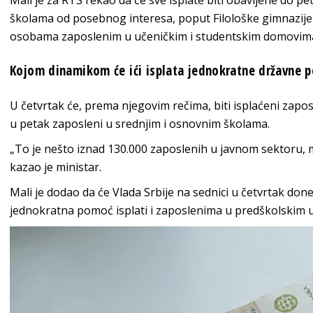
Mali je za RTS rekao da će sve isplate biti obavljene do p
školama od posebnog interesa, poput Filološke gimnazije,
osobama zaposlenim u učeničkim i studentskim domovim
Kojom dinamikom će ići isplata jednokratne državne 
U četvrtak će, prema njegovim rečima, biti isplaćeni zapos
u petak zaposleni u srednjim i osnovnim školama.
„To je nešto iznad 130.000 zaposlenih u javnom sektoru, mi 
kazao je ministar.
Mali je dodao da će Vlada Srbije na sednici u četvrtak do
jednokratna pomoć isplati i zaposlenima u predškolskim