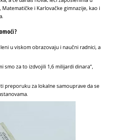
etka, a će danas novac leći zaposlenima u
 Matematičke i Karlovačke gimnazije, kao i
a.
pomoći?
leni u viskom obrazovaju i naučni radnici, a
smo za to izdvojili 1,6 milijardi dinara“,
neti preporuku za lokalne samouprave da se
 ustanovama.