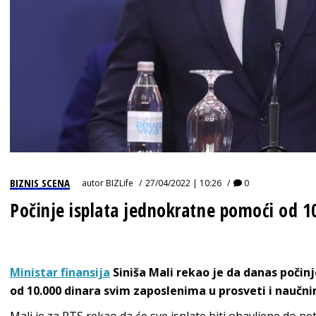
BIZNIS SCENA
autor
BIZLife
27/04/2022 | 10:26
0
Počinje isplata jednokratne pomoći od 1
Ministar finansija
Siniša Mali rekao je da danas počin
od 10.000 dinara svim zaposlenima u prosveti i naučn