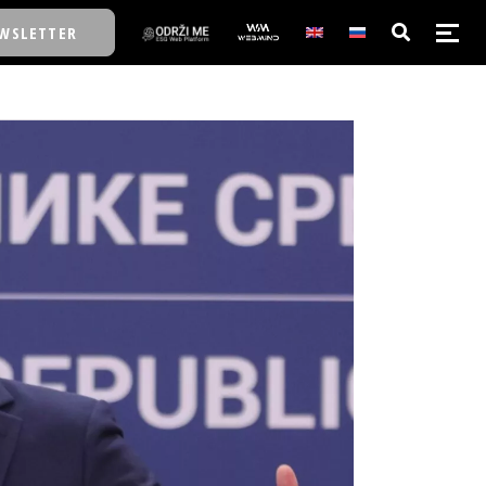
WSLETTER
E/SCHOOL
E/SCHOOL
A
A