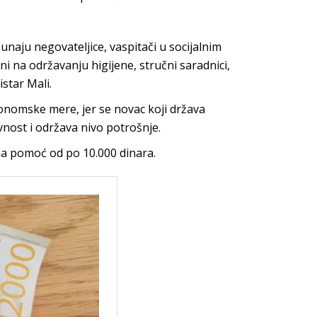
naju negovateljice, vaspitači u socijalnim
 na održavanju higijene, stručni saradnici,
istar Mali.
onomske mere, jer se novac koji država
vnost i održava nivo potrošnje.
na pomoć od po 10.000 dinara.