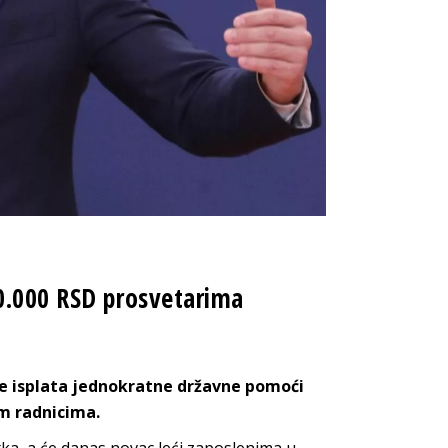
0.000 RSD prosvetarima
je isplata jednokratne državne pomoći
im radnicima.