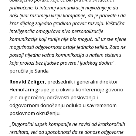
prihvaćene. U internoj komunikaciji najvažnije je da
naši ljudi razumeju viziju kompanije, da je prihvate i da
kroz dijalog zajedno gradimo pravac razvoja. Veštačka
inteligencija omogućava nivo personalizacije
komunikacije koji ranije nije bio moguć, ali uz sve njene
mogućnosti odgovornost ostaje jednako velika. Zato ne
postoji nijedna važna komunikacija u našem sistemu
koja prolazi bez ljudske provere i ljudskog dodira
“,
poručila je Sanda.
Ronald Zeliger
, predsednik i generalni direktor
Hemofarm grupe je u okviru konferencije govorio
je o dugoročnoj održivosti poslovanja i
odgovornom donošenju odluka u savremenom
poslovnom okruženju.
„
Dugoročni uspeh kompanije ne zavisi od kratkoročnih
rezultata, već od sposobnosti da se donose odgovorne