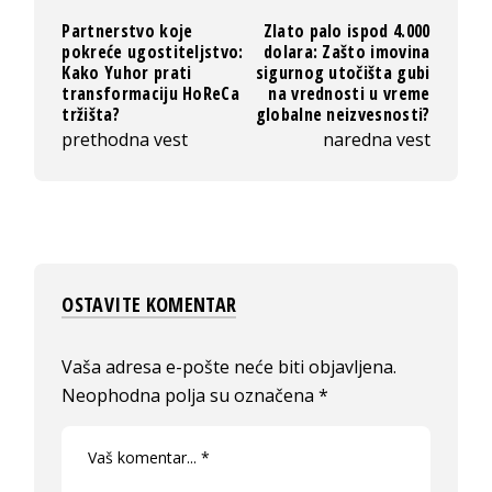
Partnerstvo koje
Zlato palo ispod 4.000
pokreće ugostiteljstvo:
dolara: Zašto imovina
Kako Yuhor prati
sigurnog utočišta gubi
transformaciju HoReCa
na vrednosti u vreme
tržišta?
globalne neizvesnosti?
prethodna vest
naredna vest
OSTAVITE KOMENTAR
Vaša adresa e-pošte neće biti objavljena.
Neophodna polja su označena
*