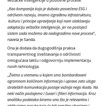
veštačke inteligencije u poslovne procese.
„
Kao kompanija koja je duboko posvećena ESG i
održivom razvoju, imamo izgrađenu infrastrukturu,
kulturu i principe upravljanja koji nam olakšavaju
adaptaciju veštačke inteligencije, jer na postojeći
sistem sada možemo da nadogradimo nove procese
“,
navela je Sanda.
Ona je dodala da dugogodišnja praksa
transparentnog izveštavanja o održivosti
omogućava lakšu i odgovorniju implementaciju
novih tehnologija.
„
Živimo u vremenu u kojem smo bombardovani
ogromnom količinom informacija i upravo zato uloga
strateških komunikacija postaje važnija nego ikada. Na
neki način postajemo i čuvari i filteri informacija. Kroz
analitiku podataka biramo ono što je relevantno i
oblikujemo poruke koje će biti pravilno shvaćene i