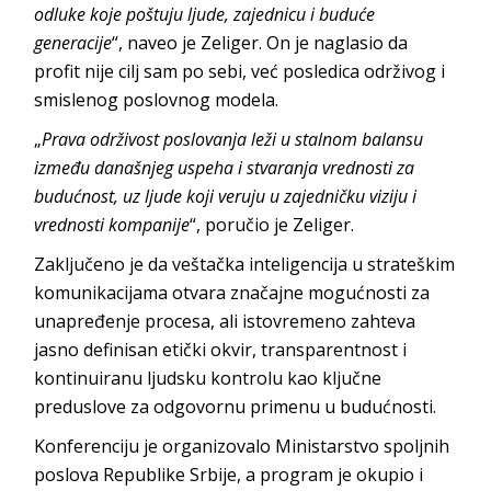
odluke koje poštuju ljude, zajednicu i buduće
generacije
“, naveo je Zeliger. On je naglasio da
profit nije cilj sam po sebi, već posledica održivog i
smislenog poslovnog modela.
„
Prava održivost poslovanja leži u stalnom balansu
između današnjeg uspeha i stvaranja vrednosti za
budućnost, uz ljude koji veruju u zajedničku viziju i
vrednosti kompanije
“, poručio je Zeliger.
Zaključeno je da veštačka inteligencija u strateškim
komunikacijama otvara značajne mogućnosti za
unapređenje procesa, ali istovremeno zahteva
jasno definisan etički okvir, transparentnost i
kontinuiranu ljudsku kontrolu kao ključne
preduslove za odgovornu primenu u budućnosti.
Konferenciju je organizovalo Ministarstvo spoljnih
poslova Republike Srbije, a program je okupio i