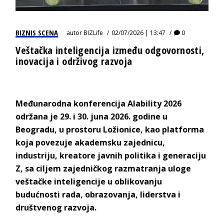
BIZNIS SCENA
autor
BIZLife
02/07/2026 | 13:47
0
Veštačka inteligencija između odgovornosti,
inovacija i održivog razvoja
Međunarodna konferencija AIability 2026
održana je 29. i 30. juna 2026. godine u
Beogradu, u prostoru Ložionice, kao platforma
koja povezuje akademsku zajednicu,
industriju, kreatore javnih politika i generaciju
Z, sa ciljem zajedničkog razmatranja uloge
veštačke inteligencije u oblikovanju
budućnosti rada, obrazovanja, liderstva i
društvenog razvoja.