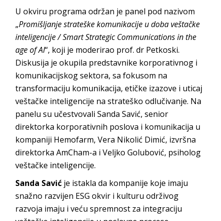
U okviru programa održan je panel pod nazivom
„
Promišljanje strateške komunikacije u doba veštačke
inteligencije / Smart Strategic Communications in the
age of AI
“, koji je moderirao prof. dr Petkoski.
Diskusija je okupila predstavnike korporativnog i
komunikacijskog sektora, sa fokusom na
transformaciju komunikacija, etičke izazove i uticaj
veštačke inteligencije na strateško odlučivanje. Na
panelu su učestvovali Sanda Savić, senior
direktorka korporativnih poslova i komunikacija u
kompaniji Hemofarm, Vera Nikolić Dimić, izvršna
direktorka AmCham-a i Veljko Golubović, psiholog
veštačke inteligencije.
Sanda Savić
je istakla da kompanije koje imaju
snažno razvijen ESG okvir i kulturu održivog
razvoja imaju i veću spremnost za integraciju