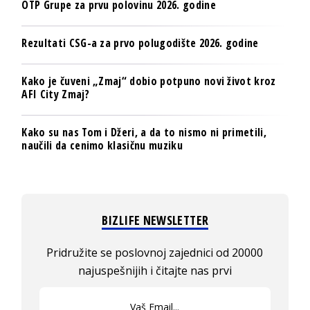
OTP Grupe za prvu polovinu 2026. godine
Rezultati CSG-a za prvo polugodište 2026. godine
Kako je čuveni „Zmaj“ dobio potpuno novi život kroz
AFI City Zmaj?
Kako su nas Tom i Džeri, a da to nismo ni primetili,
naučili da cenimo klasičnu muziku
BIZLIFE NEWSLETTER
Pridružite se poslovnoj zajednici od 20000
najuspešnijih i čitajte nas prvi