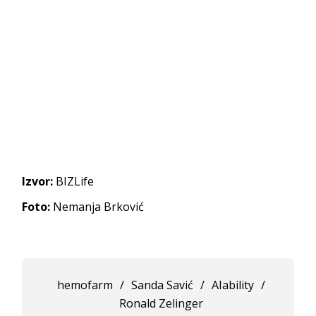
Izvor:
BIZLife
Foto:
Nemanja Brković
hemofarm
/
Sanda Savić
/
AIability
/
Ronald Zelinger