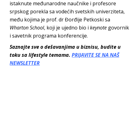
istaknute međunarodne naučnike i profesore
srpskog porekla sa vodećih svetskih univerziteta,
među kojima je prof. dr Đorđije Petkoski sa
Wharton School
, koji je ujedno bio i
keynote
govornik
i savetnik programa konferencije.
Saznajte sve o dešavanjima u biznisu, budite u
toku sa lifestyle temama.
PRIJAVITE SE NA NAŠ
NEWSLETTER