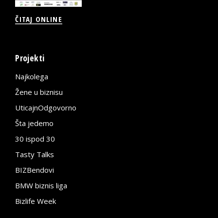
ČITAJ ONLINE
Projekti
Najkolega
Žene u biznisu
UticajnOdgovorno
Šta jedemo
30 ispod 30
Tasty Talks
BIZBendovi
BMW biznis liga
Bizlife Week